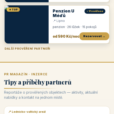
★ TOP
Penzion U
✓ Prověřeno
Méďů
📍 Lipno
penzion · 26 lůžek · 15 pokojů
od 590 Kč/noc
Rezervovat →
DALŠÍ PROVĚŘENÍ PARTNEŘI
Penzion U Zámku
Pension Faber
Penzion a vinařství Dobrovolný
Penzion a restaurace Maštal
Krčma Šatlava
Hotel Rozvoj
Penzion Zvoneček
Penzion Selský dvůr
Penzion Thallerův dům
Hotel Lípa
★
od 500 Kč
★
od 845 Kč
★
od 300 Kč
★
od 360 Kč
★
🍽️
★
od 400 Kč
★
od 550 Kč
★
od 530 Kč
★
od 1 190 Kč
★
od 450 Kč
PR MAGAZÍN · INZERCE
Tipy a příběhy partnerů
Reportáže o prověřených objektech — aktivity, aktuální
nabídky a kontakt na jednom místě.
📍 Lednicko-valtický areál
📰 PR článek