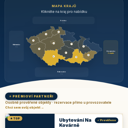
MAPA KRAJŮ
Klikněte na kraj pro nabídku
Polsko
brzy
3
3
3
3
1
Německo
1
brzy
3
Slovensko
2
6 objektů
6
9
11
Rakousko
brzy
⭐ PRÉMIOVÍ PARTNEŘI
Osobně prověřené objekty · rezervace přímo u provozovatele
Chci sem svůj objekt →
★ TOP
Ubytování Na
✓ Prověřeno
Kovárně