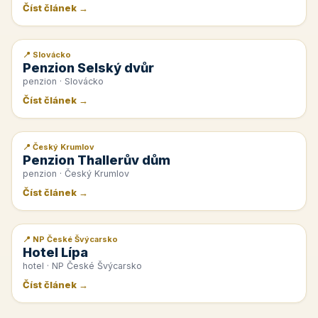
Číst článek →
📍 Slovácko
📰 PR článek
Penzion Selský dvůr
penzion · Slovácko
Číst článek →
📍 Český Krumlov
📰 PR článek
Penzion Thallerův dům
penzion · Český Krumlov
Číst článek →
📍 NP České Švýcarsko
📰 PR článek
Hotel Lípa
hotel · NP České Švýcarsko
Číst článek →