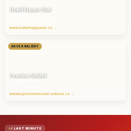
Hotel Happy Star
Hnanice
Luxusní ubytování jižní Morava
www.hotelhappystar.cz →
AKCE A BALÍČKY
Penzion Maštal
Český Krumlov
Penzion a restaurace
wwww.penzionmastal.satlava.cz →
⚡ LAST MINUTE