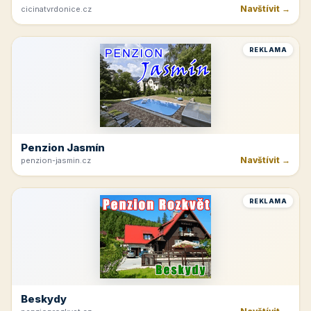
Navštívit →
cicinatvrdonice.cz
REKLAMA
Penzion Jasmín
Navštívit →
penzion-jasmin.cz
REKLAMA
Beskydy