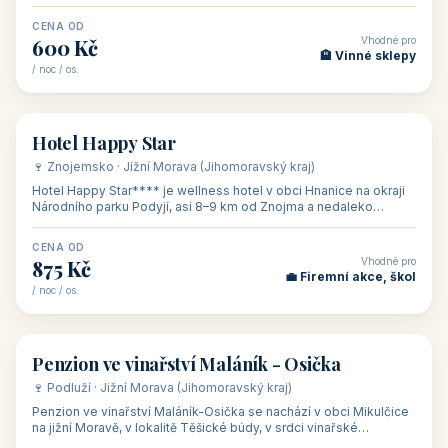
asi 8 km od dáln
CENA OD
Vhodné pro
600 Kč
🏨 Vinné sklepy
/ noc / os.
👥 54
🏨 hotel
Hotel Happy Star
🍷 Znojemsko · Jižní Morava (Jihomoravský kraj)
Hotel Happy Star**** je wellness hotel v obci Hnanice na okraji
Národního parku Podyjí, asi 8–9 km od Znojma a nedaleko
rakouských hranic, v
CENA OD
Vhodné pro
875 Kč
💼 Firemní akce, škol
/ noc / os.
👥 15
🏡 penzion
Penzion ve vinařství Maláník - Osička
🍷 Podluží · Jižní Morava (Jihomoravský kraj)
Penzion ve vinařství Maláník-Osička se nachází v obci Mikulčice
na jižní Moravě, v lokalitě Těšické búdy, v srdci vinařské
podoblasti Slovác