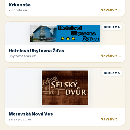
Krkonoše
Navštívit →
kinchata.eu
REKLAMA
Hotelová Ubytovna Žďas
Navštívit →
ubytovnazdas.cz
REKLAMA
Moravská Nová Ves
Navštívit →
selsky-dvur.eu