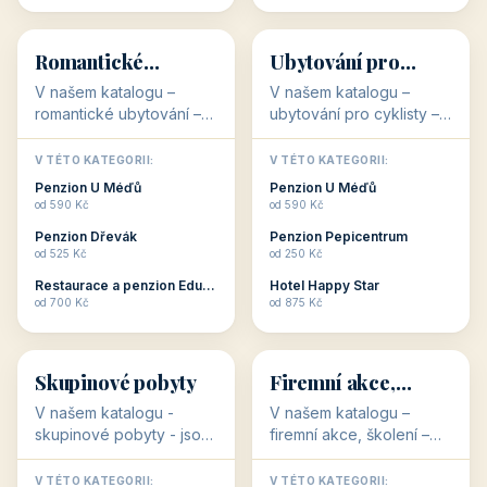
💕
🚴
32 objektů
32 objektů
Romantické
Ubytování pro
ubytování
cyklisty
V našem katalogu –
V našem katalogu –
romantické ubytování –
ubytování pro cyklisty –
jsou pro Vás připraveny
jsou pro Vás připraveny
objekty, které svojí
objekty, které jsou na
V TÉTO KATEGORII:
V TÉTO KATEGORII:
stavbou, polohou anebo
milovníky cykloturistiky
Penzion U Méďů
Penzion U Méďů
zaměřením nabízí
připraveny. Většinou mají
od 590 Kč
od 590 Kč
romantické pobyty.
přímo kolárny a...
Penzion Dřevák
Penzion Pepicentrum
Romantické ...
od 525 Kč
od 250 Kč
Restaurace a penzion Eduard
Hotel Happy Star
👥
💼
od 700 Kč
od 875 Kč
👥
💼
32 objektů
31 objektů
Skupinové pobyty
Firemní akce,
školení
V našem katalogu -
V našem katalogu –
skupinové pobyty - jsou
firemní akce, školení –
pro Vás připraveny
jsou pro Vás připraveny
objekty, které nabízí
objekty, které mají
V TÉTO KATEGORII:
V TÉTO KATEGORII: