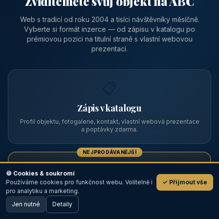
Zviditelněte svůj objekt na ABC
Web s tradicí od roku 2004 a tisíci návštěvníky měsíčně.
Vyberte si formát inzerce — od zápisu v katalogu po
prémiovou pozici na titulní straně s vlastní webovou
prezentací.
📋
Zápis v katalogu
Profil objektu, fotogalerie, kontakt, vlastní webová prezentace
a poptávky zdarma.
NEJPRODÁVANĚJŠÍ
⭐
🍪 Cookies & soukromí
Používáme cookies pro funkčnost webu. Volitelně i
✓ Přijmout vše
💬
Prémiový partner
pro analytiku a marketing.
Jen nutné
TOP pozice na titulce, přednost ve výpisech, zlatý odznak a
Detaily
🖥️ Desktop verze
Design
banner.