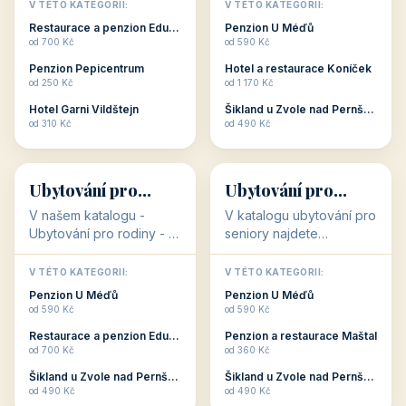
objekty, které s aktivní
objekty, které nabízí
V TÉTO KATEGORII:
V TÉTO KATEGORII:
dovolenou přímo
cenově dostupné
Restaurace a penzion Eduard
Penzion U Méďů
souvisejí. Aktivní
ubytování v ČR. Budete
od 700 Kč
od 590 Kč
dovolená nebo aktivní
překvapeni, že i v nižší
Penzion Pepicentrum
Hotel a restaurace Koníček
odpočinek jso...
c...
od 250 Kč
od 1 170 Kč
Hotel Garni Vildštejn
Šikland u Zvole nad Pernštejnem
👨‍👩‍👧‍👦
🧓
od 310 Kč
od 490 Kč
👨‍👩‍👧‍👦
🧓
34 objektů
33 objektů
Ubytování pro
Ubytování pro
rodiny
seniory
V našem katalogu -
V katalogu ubytování pro
Ubytování pro rodiny -
seniory najdete
jsou pro Vás připraveny
penziony a hotely, které
objekty, které svojí
jsou přizpůsobeny pro
V TÉTO KATEGORII:
V TÉTO KATEGORII:
polohou či vybaveností,
ubytování klientů vyššího
Penzion U Méďů
Penzion U Méďů
nabízí klidné ubytování
věku. Některé z nich
od 590 Kč
od 590 Kč
pro rodiny. Penziony,...
nabízí speciální balíč...
Restaurace a penzion Eduard
Penzion a restaurace Maštal
od 700 Kč
od 360 Kč
Šikland u Zvole nad Pernštejnem
Šikland u Zvole nad Pernštejnem
💕
🚴
od 490 Kč
od 490 Kč