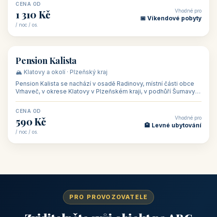
CENA OD
Vhodné pro
1 310 Kč
📅 Víkendové pobyty
/ noc / os.
👥 40
🏡 penzion
Pension Kalista
🏔️ Klatovy a okolí · Plzeňský kraj
Pension Kalista se nachází v osadě Radinovy, místní části obce
Vrhaveč, v okrese Klatovy v Plzeňském kraji, v podhůří Šumavy
— do města Klat
CENA OD
Vhodné pro
590 Kč
🏨 Levné ubytování
/ noc / os.
PRO PROVOZOVATELE