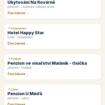
Ubytování Na Kovárně
penzion · Lednicko-valtický areál
Číst článek →
📍 Znojemsko
📰 PR článek
Hotel Happy Star
hotel · Znojemsko
Číst článek →
📍 Podluží
📰 PR článek
Penzion ve vinařství Maláník - Osička
penzion · Podluží
Číst článek →
📍 Lipno
📰 PR článek
Penzion U Méďů
penzion · Lipno
Číst článek →