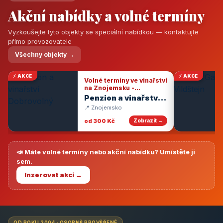
Akční nabídky a volné termíny
Vyzkoušejte tyto objekty se speciální nabídkou — kontaktujte
přímo provozovatele
Všechny objekty →
⚡ AKCE
⚡ AKCE
Volné termíny ve vinařství
na Znojemsku -
degustace vín
Penzion a vinařství
Dobrovolný
📍 Znojemsko
od 300 Kč
Zobrazit →
📣 Máte volné termíny nebo akční nabídku? Umístěte ji
sem.
Inzerovat akci →
OD ROKU 2004 · OSOBNĚ PROVĚŘENÉ