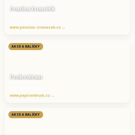
Penzion Zvoneček
Jetřichovice
ubytování České Švýcarsko
www.penzion-zvonecek.cz →
AKCE A BALÍČKY
Pepicentrum
Velké Karlovice
Ubytování v Beskydech
www.pepicentrum.cz →
AKCE A BALÍČKY