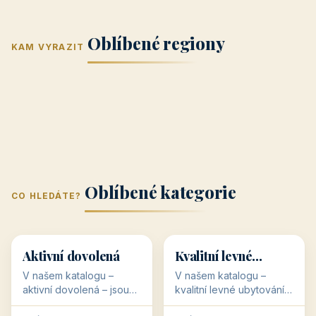
Jižní Morava
Jižní Čechy
(Jihomoravský
(Jihočeský
Střední Čechy
Oblíbené regiony
kraj)
Karlovarský
kraj)
KAM VYRAZIT
Zlínský kraj
Žilinský
(Středočeský
11 objektů
kraj
9 objektů
Liberecký kraj
6 objektů
Plzeňský kraj
4 objekty
kraj)
3 objekty
3 objekty
3 objekty
3 objekty
Oblíbené kategorie
CO HLEDÁTE?
🥾
💰
🥾
💰
36 objektů
34 objektů
Aktivní dovolená
Kvalitní levné
ubytování
V našem katalogu –
V našem katalogu –
aktivní dovolená – jsou
kvalitní levné ubytování –
pro Vás připraveny
jsou pro Vás připraveny