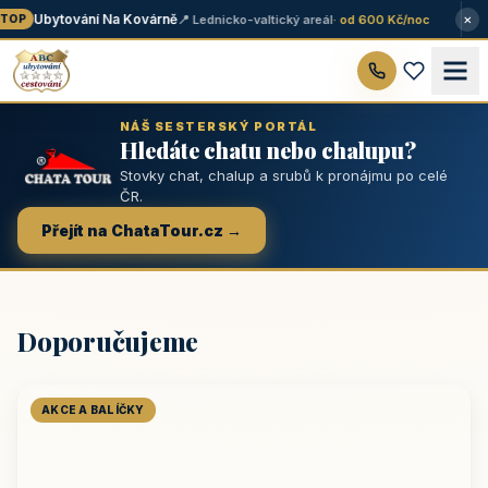
×
Ubytování Na Kovárně
📍 Lednicko-valtický areál
· od 600 Kč/noc
TOP
NÁŠ SESTERSKÝ PORTÁL
Hledáte chatu nebo chalupu?
Stovky chat, chalup a srubů k pronájmu po celé
ČR.
Přejít na ChataTour.cz →
Doporučujeme
AKCE A BALÍČKY