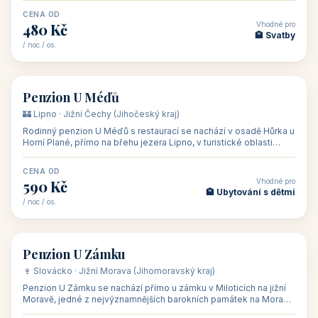
CENA OD
Vhodné pro
480 Kč
🏨 Svatby
/ noc / os.
👥 26
🏡 penzion
Penzion U Méďů
🏰 Lipno · Jižní Čechy (Jihočeský kraj)
Rodinný penzion U Méďů s restaurací se nachází v osadě Hůrka u
Horní Plané, přímo na břehu jezera Lipno, v turistické oblasti
Šumava. Pokoje
CENA OD
Vhodné pro
590 Kč
🏨 Ubytování s dětmi
/ noc / os.
👥 28
🏡 penzion
Penzion U Zámku
🍷 Slovácko · Jižní Morava (Jihomoravský kraj)
Penzion U Zámku se nachází přímo u zámku v Miloticích na jižní
Moravě, jedné z nejvýznamnějších barokních památek na Moravě,
v budově bývalé