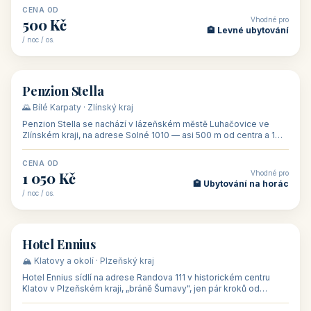
CENA OD
Vhodné pro
500 Kč
🏨 Levné ubytování
/ noc / os.
👥 44
🏡 penzion
Penzion Stella
🌄 Bílé Karpaty · Zlínský kraj
Penzion Stella se nachází v lázeňském městě Luhačovice ve
Zlínském kraji, na adrese Solné 1010 — asi 500 m od centra a 1
km od lázeňské kolo
CENA OD
Vhodné pro
1 050 Kč
🏨 Ubytování na horác
/ noc / os.
👥 50
🏨 hotel
Hotel Ennius
🏔️ Klatovy a okolí · Plzeňský kraj
Hotel Ennius sídlí na adrese Randova 111 v historickém centru
Klatov v Plzeňském kraji, „bráně Šumavy", jen pár kroků od
hlavního náměs