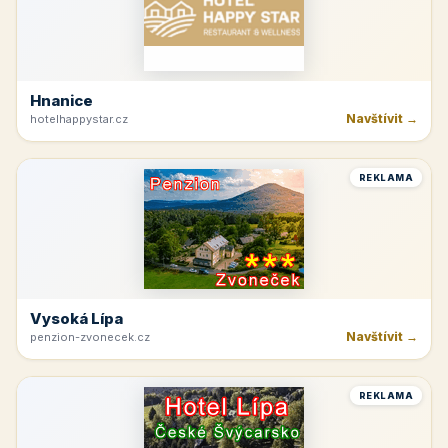
Hnanice
Navštívit →
hotelhappystar.cz
REKLAMA
Vysoká Lípa
Navštívit →
penzion-zvonecek.cz
REKLAMA