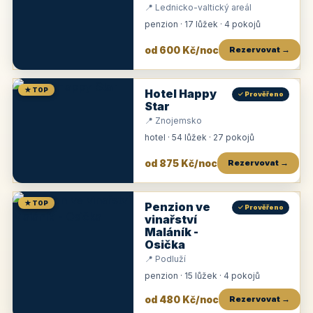
📍 Lednicko-valtický areál
penzion · 17 lůžek · 4 pokojů
od 600 Kč/noc
Rezervovat →
★ TOP
Hotel Happy
✓ Prověřeno
Star
📍 Znojemsko
hotel · 54 lůžek · 27 pokojů
od 875 Kč/noc
Rezervovat →
★ TOP
Penzion ve
✓ Prověřeno
vinařství
Maláník -
Osička
📍 Podluží
penzion · 15 lůžek · 4 pokojů
od 480 Kč/noc
Rezervovat →