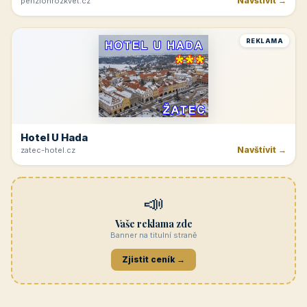
Navštívit →
penzionrozkvet.cz
REKLAMA
Hotel U Hada
Navštívit →
zatec-hotel.cz
📣
Vaše reklama zde
Banner na titulní straně
Zjistit ceník →