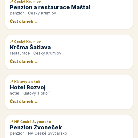
📍 Český Krumlov
📰 PR článek
Penzion a restaurace Maštal
penzion · Český Krumlov
Číst článek →
📍 Český Krumlov
📰 PR článek
Krčma Šatlava
restaurace · Český Krumlov
Číst článek →
📍 Klatovy a okolí
📰 PR článek
Hotel Rozvoj
hotel · Klatovy a okolí
Číst článek →
📍 NP České Švýcarsko
📰 PR článek
Penzion Zvoneček
penzion · NP České Švýcarsko