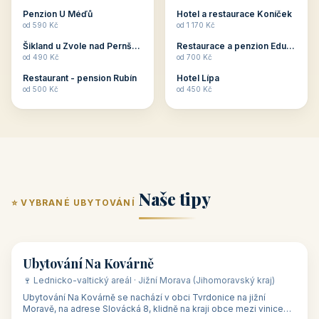
ubytování skupin v
zkušenosti pořádat i
Penzion U Méďů
Hotel a restaurace Koníček
penzionech, hotelích a
menší firemní akce a
od 590 Kč
od 1 170 Kč
apartmánech v ČR.
firemní školení, ale také
Šikland u Zvole nad Pernštejnem
Restaurace a penzion Eduard
Budete překva...
ob...
od 490 Kč
od 700 Kč
Restaurant - pension Rubín
Hotel Lípa
od 500 Kč
od 450 Kč
Naše tipy
⭐ VYBRANÉ UBYTOVÁNÍ
👥 17
🏡 penzion
Ubytování Na Kovárně
🍷 Lednicko-valtický areál · Jižní Morava (Jihomoravský kraj)
Ubytování Na Kovárně se nachází v obci Tvrdonice na jižní
Moravě, na adrese Slovácká 8, klidně na kraji obce mezi vinicemi,