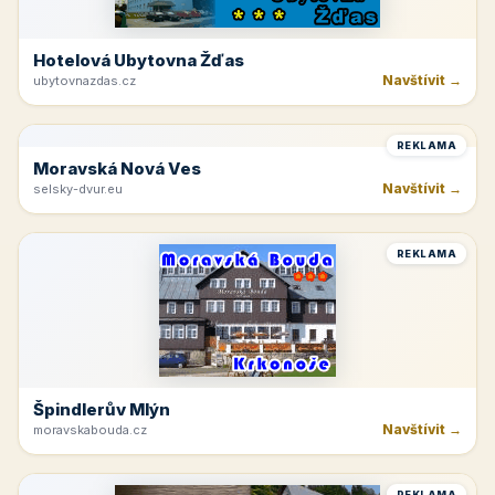
Krkonoše
Navštívit →
kinchata.eu
REKLAMA
Hotelová Ubytovna Žďas
Navštívit →
ubytovnazdas.cz
REKLAMA
Moravská Nová Ves
Navštívit →
selsky-dvur.eu