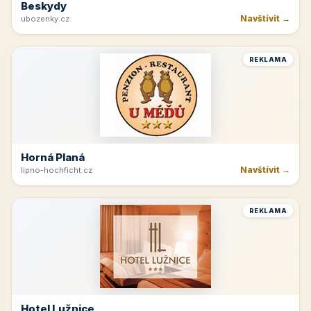
Velké Bílovice
Navštívit →
vinarstvi-spevak.cz
REKLAMA
Beskydy
Navštívit →
ubozenky.cz
REKLAMA