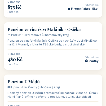
asi 8 km od dáln
CENA OD
Vhodné pro
600 Kč
🏨 Vinné sklepy
/ noc / os.
👥 54
🏨 hotel
Hotel Happy Star
🍷 Znojemsko · Jižní Morava (Jihomoravský kraj)
Hotel Happy Star**** je wellness hotel v obci Hnanice na okraji
Národního parku Podyjí, asi 8–9 km od Znojma a nedaleko
rakouských hranic, v
CENA OD
Vhodné pro
875 Kč
💼 Firemní akce, škol
/ noc / os.
👥 15
🏡 penzion
Penzion ve vinařství Maláník - Osička
🍷 Podluží · Jižní Morava (Jihomoravský kraj)
Penzion ve vinařství Maláník-Osička se nachází v obci Mikulčice
na jižní Moravě, v lokalitě Těšické búdy, v srdci vinařské
podoblasti Slovác