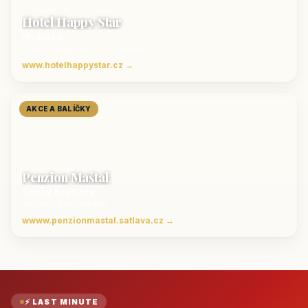
Hotel Happy Star
Hnanice
Luxusní ubytování jižní Morava
www.hotelhappystar.cz →
AKCE A BALÍČKY
Penzion Maštal
Český Krumlov
Penzion a restaurace
wwww.penzionmastal.satlava.cz →
⚡ LAST MINUTE