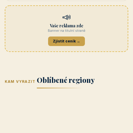
Navštívit →
penzionrozkvet.cz
REKLAMA
Hotel U Hada
Navštívit →
zatec-hotel.cz
📣
Vaše reklama zde
Banner na titulní straně
Zjistit ceník →