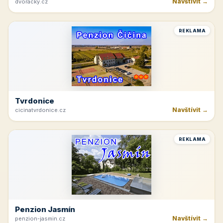
Rakvice
Navštívit →
jk-rakvice.cz
REKLAMA
Hřeben Krkonoš
Navštívit →
dvoracky.cz
REKLAMA
Tvrdonice