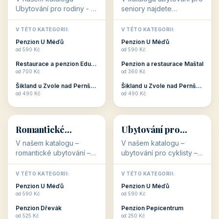
objekty, které s aktivní
objekty, které nabízí
V TÉTO KATEGORII:
V TÉTO KATEGORII:
dovolenou přímo
cenově dostupné
Restaurace a penzion Eduard
Penzion U Méďů
souvisejí. Aktivní
ubytování v ČR. Budete
od 700 Kč
od 590 Kč
dovolená nebo aktivní
překvapeni, že i v nižší
Penzion Pepicentrum
Hotel a restaurace Koníček
odpočinek jso...
c...
od 250 Kč
od 1 170 Kč
Hotel Garni Vildštejn
Šikland u Zvole nad Pernštejnem
👨‍👩‍👧‍👦
🧓
od 310 Kč
od 490 Kč
👨‍👩‍👧‍👦
🧓
34 objektů
33 objektů
Ubytování pro
Ubytování pro
rodiny
seniory
V našem katalogu -
V katalogu ubytování pro
Ubytování pro rodiny -
seniory najdete
jsou pro Vás připraveny
penziony a hotely, které
objekty, které svojí
jsou přizpůsobeny pro
V TÉTO KATEGORII:
V TÉTO KATEGORII:
polohou či vybaveností,
ubytování klientů vyššího
Penzion U Méďů
Penzion U Méďů
nabízí klidné ubytování
věku. Některé z nich
od 590 Kč
od 590 Kč
pro rodiny. Penziony,...
nabízí speciální balíč...
Restaurace a penzion Eduard
Penzion a restaurace Maštal
od 700 Kč
od 360 Kč
Šikland u Zvole nad Pernštejnem
Šikland u Zvole nad Pernštejnem
💕
🚴
od 490 Kč
od 490 Kč