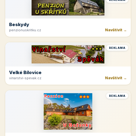
REKLAMA
Špindlerův Mlýn
Navštívit →
moravskabouda.cz
REKLAMA
Beskydy
Navštívit →
penzionuskritku.cz
REKLAMA