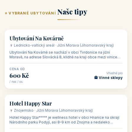
ubytování skupin v
zkušenosti pořádat i
Penzion U Méďů
Hotel a restaurace Koníček
penzionech, hotelích a
menší firemní akce a
od 590 Kč
od 1 170 Kč
apartmánech v ČR.
firemní školení, ale také
Šikland u Zvole nad Pernštejnem
Restaurace a penzion Eduard
Budete překva...
ob...
od 490 Kč
od 700 Kč
Restaurant - pension Rubín
Hotel Lípa
od 500 Kč
od 450 Kč
Naše tipy
⭐ VYBRANÉ UBYTOVÁNÍ
👥 17
🏡 penzion
Ubytování Na Kovárně
🍷 Lednicko-valtický areál · Jižní Morava (Jihomoravský kraj)
Ubytování Na Kovárně se nachází v obci Tvrdonice na jižní
Moravě, na adrese Slovácká 8, klidně na kraji obce mezi vinicemi,