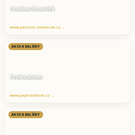
Penzion Zvoneček
Jetřichovice
ubytování České Švýcarsko
www.penzion-zvonecek.cz →
AKCE A BALÍČKY
Pepicentrum
Velké Karlovice
Ubytování v Beskydech
www.pepicentrum.cz →
AKCE A BALÍČKY