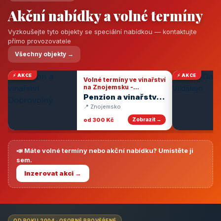
Akční nabídky a volné termíny
Vyzkoušejte tyto objekty se speciální nabídkou — kontaktujte
přímo provozovatele
Všechny objekty →
⚡ AKCE
⚡ AKCE
Volné termíny ve vinařství
na Znojemsku -
degustace vín
Penzion a vinařství
Dobrovolný
📍 Znojemsko
od 300 Kč
Zobrazit →
📣 Máte volné termíny nebo akční nabídku? Umístěte ji
sem.
Inzerovat akci →
OD ROKU 2004 · OSOBNĚ PROVĚŘENÉ