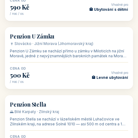
CENA OD
Vhodné pro
480 Kč
🏨 Svatby
/ noc / os.
👥 26
🏡 penzion
Penzion U Méďů
🏰 Lipno · Jižní Čechy (Jihočeský kraj)
Rodinný penzion U Méďů s restaurací se nachází v osadě Hůrka u
Horní Plané, přímo na břehu jezera Lipno, v turistické oblasti
Šumava. Pokoje
CENA OD
Vhodné pro
590 Kč
🏨 Ubytování s dětmi
/ noc / os.
👥 28
🏡 penzion
Penzion U Zámku
🍷 Slovácko · Jižní Morava (Jihomoravský kraj)
Penzion U Zámku se nachází přímo u zámku v Miloticích na jižní
Moravě, jedné z nejvýznamnějších barokních památek na Moravě,
v budově bývalé