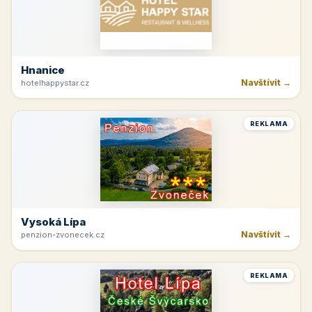
Hnanice
Navštívit →
hotelhappystar.cz
REKLAMA
Vysoká Lípa
Navštívit →
penzion-zvonecek.cz
REKLAMA