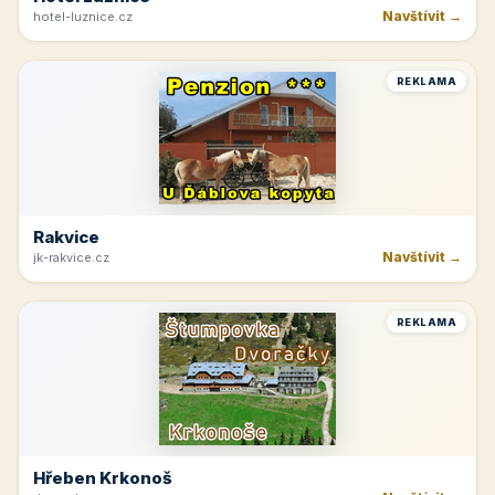
Horná Planá
Navštívit →
lipno-hochficht.cz
REKLAMA
Hotel Lužnice
Navštívit →
hotel-luznice.cz
REKLAMA