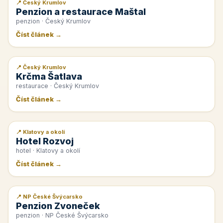
📍 Český Krumlov
📰 PR článek
Penzion a restaurace Maštal
penzion · Český Krumlov
Číst článek →
📍 Český Krumlov
📰 PR článek
Krčma Šatlava
restaurace · Český Krumlov
Číst článek →
📍 Klatovy a okolí
📰 PR článek
Hotel Rozvoj
hotel · Klatovy a okolí
Číst článek →
📍 NP České Švýcarsko
📰 PR článek
Penzion Zvoneček
penzion · NP České Švýcarsko