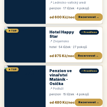
📍 Lednicko-valtický areál
penzion · 17 lůžek · 4 pokojů
od 600 Kč/noc
Rezervovat →
★ TOP
Hotel Happy
✓ Prověřeno
Star
📍 Znojemsko
hotel · 54 lůžek · 27 pokojů
od 875 Kč/noc
Rezervovat →
★ TOP
Penzion ve
✓ Prověřeno
vinařství
Maláník -
Osička
📍 Podluží
penzion · 15 lůžek · 4 pokojů
od 480 Kč/noc
Rezervovat →