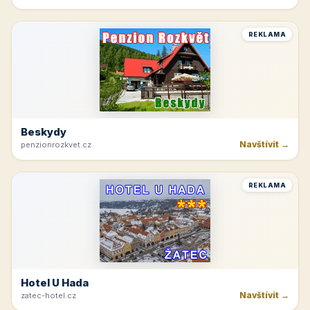
Navštívit →
cicinatvrdonice.cz
REKLAMA
Penzion Jasmín
Navštívit →
penzion-jasmin.cz
REKLAMA
Beskydy