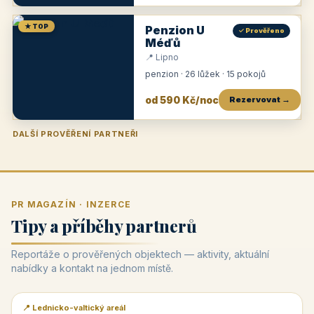
★ TOP
Penzion U
✓ Prověřeno
Méďů
📍 Lipno
penzion · 26 lůžek · 15 pokojů
od 590 Kč/noc
Rezervovat →
DALŠÍ PROVĚŘENÍ PARTNEŘI
Penzion U Zámku
Pension Faber
Penzion a vinařství Dobrovolný
Penzion a restaurace Maštal
Krčma Šatlava
Hotel Rozvoj
Penzion Zvoneček
Penzion Selský dvůr
Penzion Thallerův dům
Hotel Lípa
★
od 500 Kč
★
od 845 Kč
★
od 300 Kč
★
od 360 Kč
★
🍽️
★
od 400 Kč
★
od 550 Kč
★
od 530 Kč
★
od 1 190 Kč
★
od 450 Kč
PR MAGAZÍN · INZERCE
Tipy a příběhy partnerů
Reportáže o prověřených objektech — aktivity, aktuální
nabídky a kontakt na jednom místě.
📍 Lednicko-valtický areál
📰 PR článek