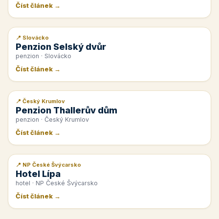
Číst článek →
📍 Slovácko
📰 PR článek
Penzion Selský dvůr
penzion · Slovácko
Číst článek →
📍 Český Krumlov
📰 PR článek
Penzion Thallerův dům
penzion · Český Krumlov
Číst článek →
📍 NP České Švýcarsko
📰 PR článek
Hotel Lípa
hotel · NP České Švýcarsko
Číst článek →