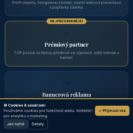
Zviditelněte svůj objekt na ABC
Web s tradicí od roku 2004 a tisíci návštěvníky měsíčně.
Vyberte si formát inzerce — od zápisu v katalogu po
prémiovou pozici na titulní straně s vlastní webovou
prezentací.
📋
Zápis v katalogu
Profil objektu, fotogalerie, kontakt, vlastní webová prezentace
a poptávky zdarma.
NEJPRODÁVANĚJŠÍ
⭐
🍪 Cookies & soukromí
Používáme cookies pro funkčnost webu. Volitelně i
✓ Přijmout vše
💬
Prémiový partner
pro analytiku a marketing.
Jen nutné
TOP pozice na titulce, přednost ve výpisech, zlatý odznak a
Detaily
🖥️ Desktop verze
Design
banner.