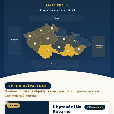
MAPA KRAJŮ
Klikněte na kraj pro nabídku
Polsko
brzy
3
3
3
3
1
Německo
1
brzy
3
Slovensko
2
6 objektů
6
9
11
Rakousko
brzy
⭐ PRÉMIOVÍ PARTNEŘI
Osobně prověřené objekty · rezervace přímo u provozovatele
Chci sem svůj objekt →
★ TOP
Ubytování Na
✓ Prověřeno
Kovárně