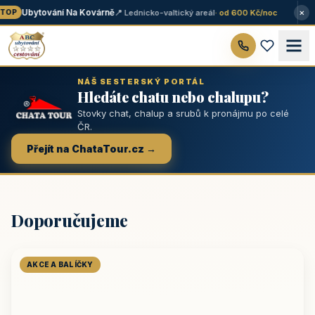
×
Ubytování Na Kovárně
📍 Lednicko-valtický areál
· od 600 Kč/noc
OP
NÁŠ SESTERSKÝ PORTÁL
Hledáte chatu nebo chalupu?
Stovky chat, chalup a srubů k pronájmu po celé
ČR.
Přejít na ChataTour.cz →
Doporučujeme
AKCE A BALÍČKY