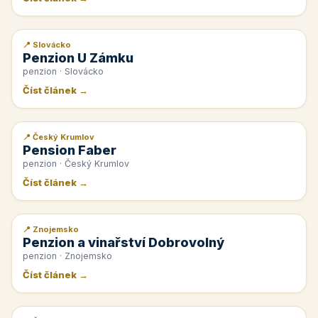
📍 Slovácko
📰 PR článek
Penzion U Zámku
penzion · Slovácko
Číst článek →
📍 Český Krumlov
📰 PR článek
Pension Faber
penzion · Český Krumlov
Číst článek →
📍 Znojemsko
📰 PR článek
Penzion a vinařství Dobrovolný
penzion · Znojemsko
Číst článek →