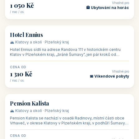
CENA OD
Vhodné pro
500 Kč
🏨 Levné ubytování
/ noc / os.
👥 44
🏡 penzion
Penzion Stella
🌄 Bílé Karpaty · Zlínský kraj
Penzion Stella se nachází v lázeňském městě Luhačovice ve
Zlínském kraji, na adrese Solné 1010 — asi 500 m od centra a 1
km od lázeňské kolo
CENA OD
Vhodné pro
1 050 Kč
🏨 Ubytování na horác
/ noc / os.
👥 50
🏨 hotel
Hotel Ennius
🏔️ Klatovy a okolí · Plzeňský kraj
Hotel Ennius sídlí na adrese Randova 111 v historickém centru
Klatov v Plzeňském kraji, „bráně Šumavy", jen pár kroků od
hlavního náměs