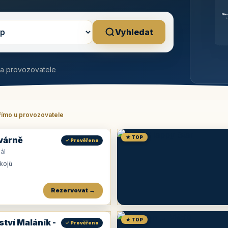
Něm
b
Vyhledat
na provozovatele
římo u provozovatele
★ TOP
várně
✓ Prověřeno
ál
okojů
Rezervovat →
★ TOP
ství Maláník -
✓ Prověřeno