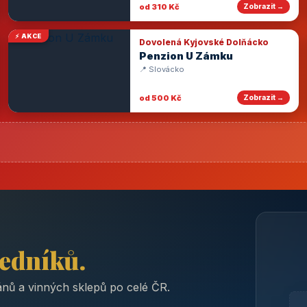
od 310 Kč
Zobrazit →
⚡ AKCE
Dovolená Kyjovské Dolňácko
Penzion U Zámku
📍 Slovácko
od 500 Kč
Zobrazit →
ředníků.
nů a vinných sklepů po celé ČR.