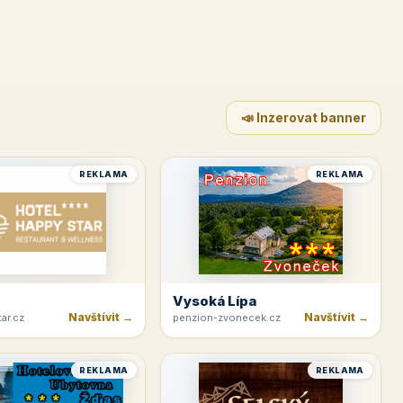
📣 Inzerovat banner
REKLAMA
REKLAMA
Vysoká Lípa
Navštívit →
Navštívit →
ar.cz
penzion-zvonecek.cz
REKLAMA
REKLAMA