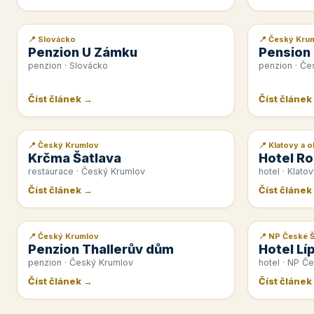
📍 Slovácko
📍 Český Kru
📰 PR článek
📰 PR článek
Penzion U Zámku
Pension
penzion · Slovácko
penzion · Če
Číst článek →
Číst článek
📍 Český Krumlov
📍 Klatovy a o
📰 PR článek
📰 PR článek
Krčma Šatlava
Hotel Ro
restaurace · Český Krumlov
hotel · Klatov
Číst článek →
Číst článek
📍 Český Krumlov
📍 NP České 
📰 PR článek
📰 PR článek
Penzion Thallerův dům
Hotel Lí
penzion · Český Krumlov
hotel · NP Č
Číst článek →
Číst článek