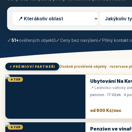
✓
✓
✓
51+
ověřených objektů
Ceny bez navýšení
Přímý kontakt 
Osobně prověřené objekty · rezervace p
⭐ PRÉMIOVÍ PARTNEŘI
★ TOP
Ubytování Na Ko
📍 Lednicko-valtický are
penzion · 17 lůžek · 4 p
od 600 Kč/noc
★ TOP
Penzion ve vinař