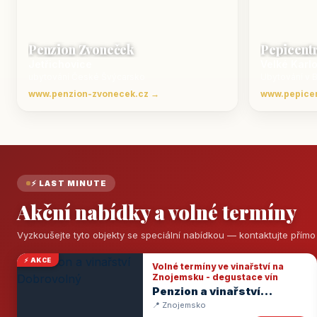
Penzion Zvoneček
Pepicent
Jetřichovice
Velké Karl
ubytování České Švýcarsko
Ubytování v 
www.penzion-zvonecek.cz →
www.pepice
⚡ LAST MINUTE
Akční nabídky a volné termíny
Vyzkoušejte tyto objekty se speciální nabídkou — kontaktujte přím
⚡ AKCE
Volné termíny ve vinařství na
Znojemsku - degustace vín
Penzion a vinařství
Dobrovolný
📍 Znojemsko