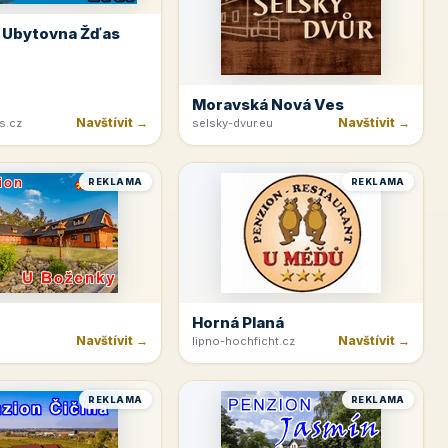
 Ubytovna Žďas
Moravská Nová Ves
Navštívit →
Navštívit →
s.cz
selsky-dvur.eu
REKLAMA
REKLAMA
Horná Planá
Navštívit →
Navštívit →
lipno-hochficht.cz
REKLAMA
REKLAMA