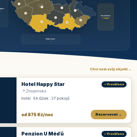
3
3
1
ecko
1
rzy
3
Slovensko
2
6 objektů
6
9
11
Rakousko
brzy
Chci sem svůj objekt →
Hotel Happy Star
✓ Prověřeno
📍 Znojemsko
hotel · 54 lůžek · 27 pokojů
od 875 Kč/noc
Rezervovat →
Penzion U Méďů
✓ Prověřeno