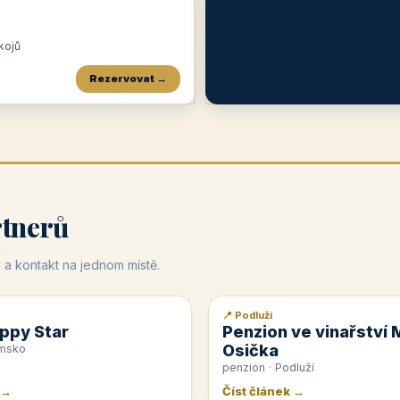
okojů
Rezervovat →
Penzion a restaurace Maštal
Krčma Šatlava
Hotel Rozvoj
★
od 360 Kč
★
🍽️
★
od 400 Kč
rtnerů
 a kontakt na jednom místě.
📍 Podluží
📰 PR článek
ppy Star
Penzion ve vinařství 
Osička
emsko
penzion · Podluží
 →
Číst článek →