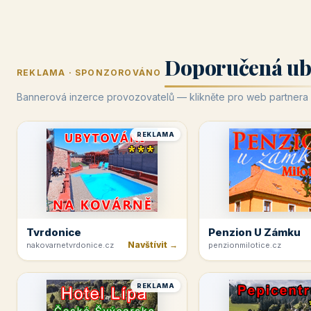
Doporučená ub
REKLAMA · SPONZOROVÁNO
Bannerová inzerce provozovatelů — klikněte pro web partnera
REKLAMA
Tvrdonice
Penzion U Zámku
Navštívit →
nakovarnetvrdonice.cz
penzionmilotice.cz
REKLAMA