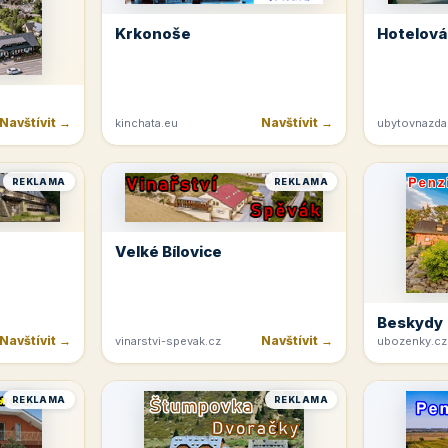
Krkonoše
Hotelová
Navštívit →
Navštívit →
kinchata.eu
ubytovnazda
REKLAMA
REKLAMA
Velké Bílovice
Beskydy
Navštívit →
Navštívit →
vinarstvi-spevak.cz
ubozenky.cz
REKLAMA
REKLAMA