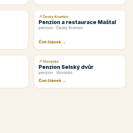
📍 Český Krumlov
📰 PR článek
Penzion a restaurace Maštal
penzion · Český Krumlov
Číst článek →
📍 Slovácko
📰 PR článek
Penzion Selský dvůr
penzion · Slovácko
Číst článek →