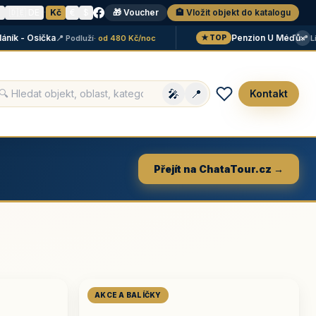
N
🇩🇪 DE
·
Kč
€
$
🎁 Voucher
🏨 Vložit objekt do katalogu
×
 - Osička
Penzion U Méďů
📍 Podluží
· od 480 Kč/noc
📍 Lipno
·
★ TOP
🎤
📍
Kontakt
Přejít na ChataTour.cz →
AKCE A BALÍČKY