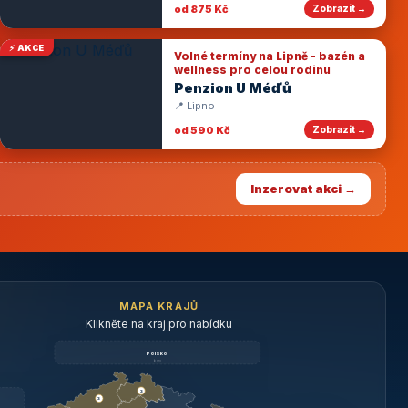
od 875 Kč
Zobrazit →
⚡ AKCE
Volné termíny na Lipně - bazén a
wellness pro celou rodinu
Penzion U Méďů
📍 Lipno
od 590 Kč
Zobrazit →
Inzerovat akci →
MAPA KRAJŮ
Klikněte na kraj pro nabídku
Polsko
brzy
3
3