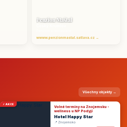
Penzion Maštal
Český Krumlov
Penzion a restaurace
wwww.penzionmastal.satlava.cz →
Všechny objekty →
⚡ AKCE
Volné termíny na Znojemsku -
wellness u NP Podyjí
Hotel Happy Star
📍 Znojemsko