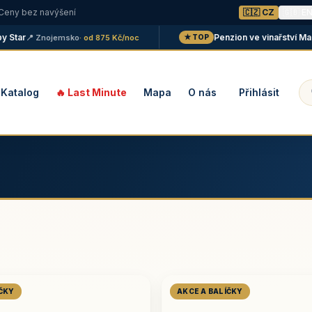
 Ceny bez navýšení
🇨🇿 CZ
🇬🇧 E
ar
Penzion ve vinařství Maláník
📍 Znojemsko
· od 875 Kč/noc
★ TOP
Katalog
🔥 Last Minute
Mapa
O nás
Přihlásit
ÍČKY
AKCE A BALÍČKY