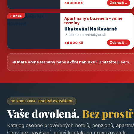
od 300 Kč
Zobrazit →
⚡ AKCE
Apartmány s bazénem – volné
termíny
Ubytování Na Kovárně
📍 Lednicko-valtický areál
od 600 Kč
Zobrazit →
📣 Máte volné termíny nebo akční nabídku? Umístěte ji sem.
OD ROKU 2004 · OSOBNĚ PROVĚŘENÉ
Vaše dovolená.
Bez prost
Katalog osobně prověřených hotelů, penzionů, apartmá
Ceny bez navýšení, přímý kontakt na provozovatele.