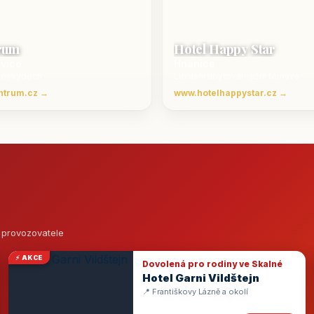
rum
Hotel Happy Star
ovice
Hnanice
Beskydech
Luxusní ubytování jižní Morava
ntrum.cz →
www.hotelhappystar.cz →
o provozovatele
⚡ AKCE
Dovolená pro rodiny ve Skalné
Hotel Garni Vildštejn
📍 Františkovy Lázně a okolí