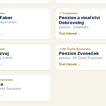
mlov
📍 Znojemsko
📰 PR článek
 Faber
Penzion a vinařství
Dobrovolný
ský Krumlov
penzion · Znojemsko
 →
Číst článek →
kolí
📍 NP České Švýcarsko
📰 PR článek
zvoj
Penzion Zvoneček
y a okolí
penzion · NP České Švýcarsko
 →
Číst článek →
Švýcarsko
pa
eské Švýcarsko
 →