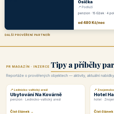
Osička
📍 Podluží
penzion · 15 lůžek · 4 p
od 480 Kč/noc
DALŠÍ PROVĚŘENÍ PARTNEŘI
Penzion U Zámku
Pension Faber
Penzion a vinařství Dobrovolný
Hotel Lípa
★
od 500 Kč
★
od 845 Kč
★
od 300 Kč
★
od 450 Kč
Tipy a příběhy pa
PR MAGAZÍN · INZERCE
Reportáže o prověřených objektech — aktivity, aktuální nabídky
📍 Lednicko-valtický areál
📍 Znojemsko
📰 PR článek
📰 PR článek
Ubytování Na Kovárně
Hotel Ha
penzion · Lednicko-valtický areál
hotel · Znoj
Číst článek →
Číst článek