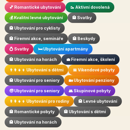
💕 Romantické ubytování
🥾 Aktivní dovolená
💰 Kvalitní levné ubytování
🏨 Svatby
🏨 Ubytování pro cyklisty
🏨 Firemní akce, semináře
🏨 Beskydy
💍 Svatby
🛏️ Ubytování apartmány
🏨 Ubytování na horách
💼 Firemní akce, školení
👨‍👩‍👧‍👦 Ubytování s dětmi
📅 Víkendové pobyty
🏨 Ubytování pro seniory
🏡 Ubytování penziony
🧓 Ubytování pro seniory
👥 Skupinové pobyty
👨‍👩‍👧‍👦 Ubytování pro rodiny
🏨 Levné ubytování
🏨 Romantické pobyty
🏨 Ubytování s dětmi
🏨 Ubytování na horách