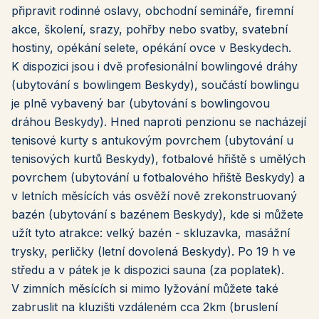
připravit rodinné oslavy, obchodní semináře, firemní
akce, školení, srazy, pohřby nebo svatby, svatební
hostiny, opékání selete, opékání ovce v Beskydech.
K dispozici jsou i dvě profesionální bowlingové dráhy
(ubytování s bowlingem Beskydy), součástí bowlingu
je plně vybavený bar (ubytování s bowlingovou
dráhou Beskydy). Hned naproti penzionu se nacházejí
tenisové kurty s antukovým povrchem (ubytování u
tenisových kurtů Beskydy), fotbalové hřiště s umělých
povrchem (ubytování u fotbalového hřiště Beskydy) a
v letních měsících vás osvěží nově zrekonstruovaný
bazén (ubytování s bazénem Beskydy), kde si můžete
užít tyto atrakce: velký bazén - skluzavka, masážní
trysky, perličky (letní dovolená Beskydy). Po 19 h ve
středu a v pátek je k dispozici sauna (za poplatek).
V zimních měsících si mimo lyžování můžete také
zabruslit na kluzišti vzdáleném cca 2km (bruslení