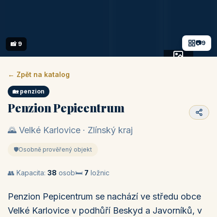
📷
9
📸 9
+4 fotek
← Zpět na katalog
🏡 penzion
Penzion Pepicentrum
🌄 Velké Karlovice · Zlínský kraj
🛡️
Osobně prověřený objekt
👥 Kapacita:
38
osob
🛏️
7
ložnic
Penzion Pepicentrum se nachází ve středu obce
Velké Karlovice v podhůří Beskyd a Javorníků, v