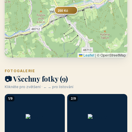
250 Kč
Leaflet
|
© OpenStreetMap
FOTOGALERIE
📷 Všechny fotky (9)
Klikněte pro zvětšení · ← → pro listování
1/9
2/9