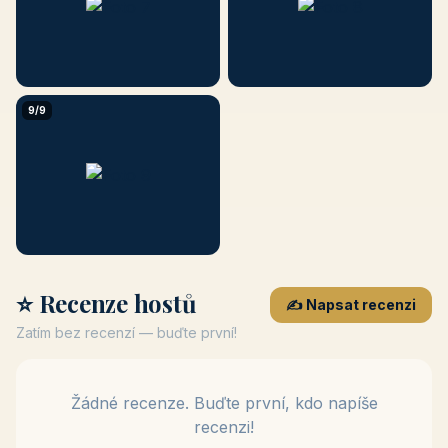
9/9
⭐ Recenze hostů
✍️ Napsat recenzi
Zatím bez recenzí — buďte první!
Žádné recenze. Buďte první, kdo napíše
recenzi!