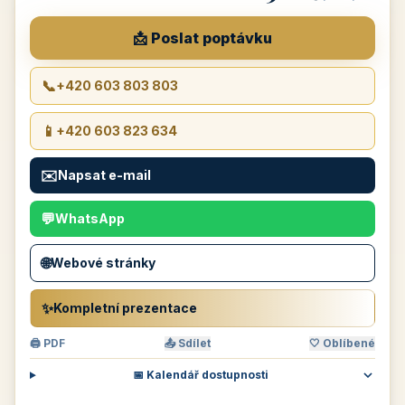
📩 Poslat poptávku
📞
+420 603 803 803
📱
+420 603 823 634
✉️
Napsat e-mail
💬
WhatsApp
🌐
Webové stránky
✨
Kompletní prezentace
🖨 PDF
📤 Sdílet
🤍 Oblíbené
📅 Kalendář dostupnosti