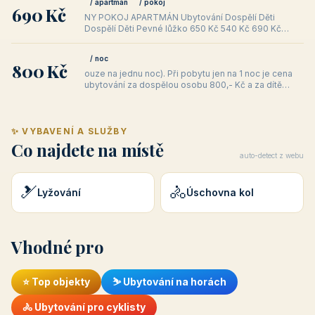
/ apartmán
/ pokoj
690 Kč
NY POKOJ APARTMÁN Ubytování Dospělí Děti
Dospělí Děti Pevné lůžko 650 Kč 540 Kč 690 Kč
580 Kč Přistýlka 610 Kč 510 Kč St
/ noc
800 Kč
ouze na jednu noc). Při pobytu jen na 1 noc je cena
ubytování za dospělou osobu 800,- Kč a za dítě
610,- Kč, (tento typ
✨ VYBAVENÍ A SLUŽBY
Co najdete na místě
auto-detect z webu
🎿
🚴
Lyžování
Úschovna kol
Vhodné pro
⭐ Top objekty
⛷️ Ubytování na horách
🚴 Ubytování pro cyklisty