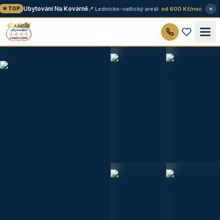
×
Ubytování Na Kovárně
📍 Lednicko-valtický areál
· od 600 Kč/noc
★ TOP