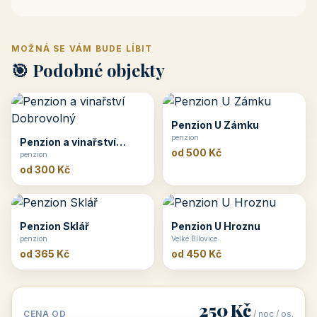
MOŽNÁ SE VÁM BUDE LÍBIT
🎯 Podobné objekty
Penzion U Zámku
penzion
Penzion a vinařství
od 500 Kč
Dobrovolný
penzion
od 300 Kč
Penzion Sklář
Penzion U Hroznu
penzion
Velké Bílovice
od 365 Kč
od 450 Kč
250 Kč
CENA OD
/ noc / os.