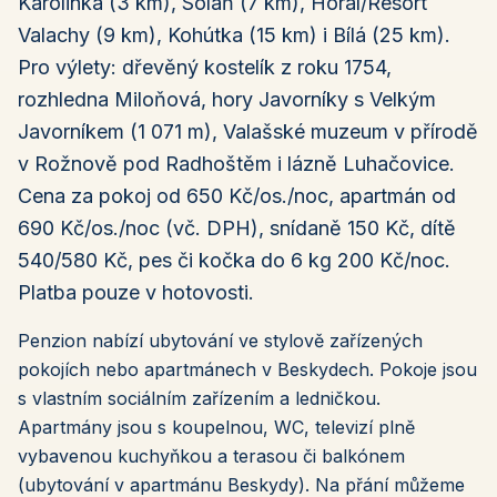
Karolinka (3 km), Soláň (7 km), Horal/Resort
Valachy (9 km), Kohútka (15 km) i Bílá (25 km).
Pro výlety: dřevěný kostelík z roku 1754,
rozhledna Miloňová, hory Javorníky s Velkým
Javorníkem (1 071 m), Valašské muzeum v přírodě
v Rožnově pod Radhoštěm i lázně Luhačovice.
Cena za pokoj od 650 Kč/os./noc, apartmán od
690 Kč/os./noc (vč. DPH), snídaně 150 Kč, dítě
540/580 Kč, pes či kočka do 6 kg 200 Kč/noc.
Platba pouze v hotovosti.
Penzion nabízí ubytování ve stylově zařízených
pokojích nebo apartmánech v Beskydech. Pokoje jsou
s vlastním sociálním zařízením a ledničkou.
Apartmány jsou s koupelnou, WC, televizí plně
vybavenou kuchyňkou a terasou či balkónem
(ubytování v apartmánu Beskydy). Na přání můžeme