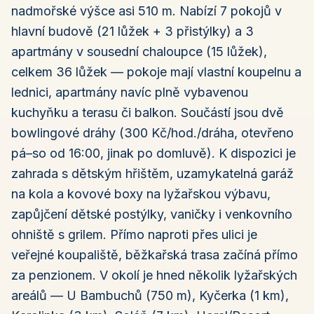
nadmořské výšce asi 510 m. Nabízí 7 pokojů v
hlavní budově (21 lůžek + 3 přistýlky) a 3
apartmány v sousední chaloupce (15 lůžek),
celkem 36 lůžek — pokoje mají vlastní koupelnu a
lednici, apartmány navíc plně vybavenou
kuchyňku a terasu či balkon. Součástí jsou dvě
bowlingové dráhy (300 Kč/hod./dráha, otevřeno
pá–so od 16:00, jinak po domluvě). K dispozici je
zahrada s dětským hřištěm, uzamykatelná garáž
na kola a kovové boxy na lyžařskou výbavu,
zapůjčení dětské postýlky, vaničky i venkovního
ohniště s grilem. Přímo naproti přes ulici je
veřejné koupaliště, běžkařská trasa začíná přímo
za penzionem. V okolí je hned několik lyžařských
areálů — U Bambuchů (750 m), Kyčerka (1 km),