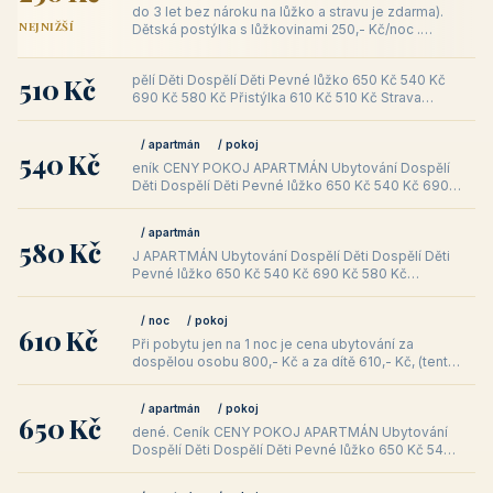
do 3 let bez nároku na lůžko a stravu je zdarma).
NEJNIŽŠÍ
Dětská postýlka s lůžkovinami 250,- Kč/noc .
Příplatek za psa a kočku
510 Kč
pělí Děti Dospělí Děti Pevné lůžko 650 Kč 540 Kč
690 Kč 580 Kč Přistýlka 610 Kč 510 Kč Strava
Dospělí Děti Dospělí Děti
/ apartmán
/ pokoj
540 Kč
eník CENY POKOJ APARTMÁN Ubytování Dospělí
Děti Dospělí Děti Pevné lůžko 650 Kč 540 Kč 690
Kč 580 Kč Přistýlka 610 Kč 51
/ apartmán
580 Kč
J APARTMÁN Ubytování Dospělí Děti Dospělí Děti
Pevné lůžko 650 Kč 540 Kč 690 Kč 580 Kč
Přistýlka 610 Kč 510 Kč Strava Do
/ noc
/ pokoj
610 Kč
Při pobytu jen na 1 noc je cena ubytování za
dospělou osobu 800,- Kč a za dítě 610,- Kč, (tento
typ ubytování je možný p
/ apartmán
/ pokoj
650 Kč
dené. Ceník CENY POKOJ APARTMÁN Ubytování
Dospělí Děti Dospělí Děti Pevné lůžko 650 Kč 540
Kč 690 Kč 580 Kč Přistýlka 61