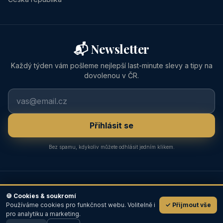
📬 Newsletter
Každý týden vám pošleme nejlepší last-minute slevy a tipy na
dovolenou v ČR.
Přihlásit se
Bez spamu, kdykoliv můžete odhlásit jedním klikem.
Osobně prověřené
Ceny bez navýšení
🛡️
💰
🍪 Cookies & soukromí
Pravidelně kontrolujeme
Přímo od provozovatele
Používáme cookies pro funkčnost webu. Volitelně i
✓ Přijmout vše
💬
Přímý kontakt
Tisíce hostů
📞
⭐
pro analytiku a marketing.
Bez prostředníka
Od roku 2004
od
📞 Volat
✉️ Email