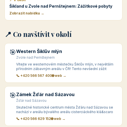
Šikland u Zvole nad Pernštejnem: Zážitkové pobyty
Zobrazit nabídku →
📍 Co navštívit v okolí
🎯
Western Šiklův mlýn
Zvole nad Pernštejnem
Vítejte ve westernovém městečku Šiklův mlýn, v největším
přírodním zábavným areálu v ČR! Tento nevšední zážit
📞 +420 566 567 400
🌐 web →
🎯
Zámek Žďár nad Sázavou
Žďár nad Sázavou
Skutečné historické centrum města Žďáru nad Sázavou se
nachází v areálu bývalého areálu cisterciáckého klá&scaro
📞 +420 566 629 152
🌐 web →