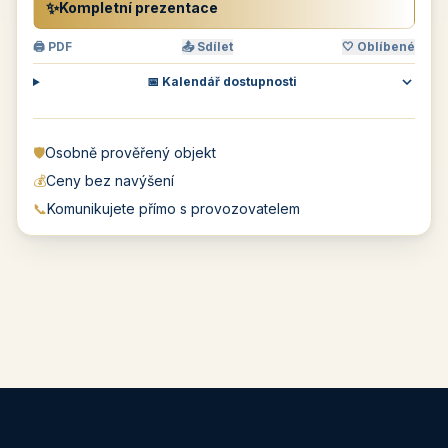
✨
Kompletní prezentace
🖨 PDF
📤 Sdílet
🤍 Oblíbené
📅 Kalendář dostupnosti
🛡️
Osobně prověřený objekt
💰
Ceny bez navýšení
📞
Komunikujete přímo s provozovatelem