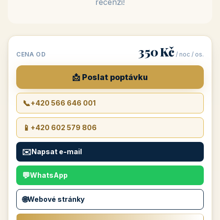
recenzi!
350 Kč
CENA OD
/ noc / os.
📩 Poslat poptávku
📞
+420 566 646 001
📱
+420 602 579 806
✉️
Napsat e-mail
💬
WhatsApp
🌐
Webové stránky