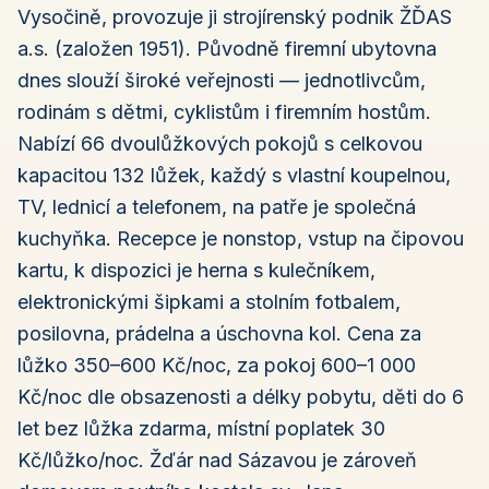
Vysočině, provozuje ji strojírenský podnik ŽĎAS
a.s. (založen 1951). Původně firemní ubytovna
dnes slouží široké veřejnosti — jednotlivcům,
rodinám s dětmi, cyklistům i firemním hostům.
Nabízí 66 dvoulůžkových pokojů s celkovou
kapacitou 132 lůžek, každý s vlastní koupelnou,
TV, lednicí a telefonem, na patře je společná
kuchyňka. Recepce je nonstop, vstup na čipovou
kartu, k dispozici je herna s kulečníkem,
elektronickými šipkami a stolním fotbalem,
posilovna, prádelna a úschovna kol. Cena za
lůžko 350–600 Kč/noc, za pokoj 600–1 000
Kč/noc dle obsazenosti a délky pobytu, děti do 6
let bez lůžka zdarma, místní poplatek 30
Kč/lůžko/noc. Žďár nad Sázavou je zároveň