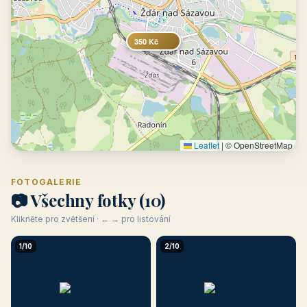
350 Kč
Leaflet
|
© OpenStreetMap
FOTOGALERIE
📷 Všechny fotky (10)
Klikněte pro zvětšení · ← → pro listování
1/10
2/10