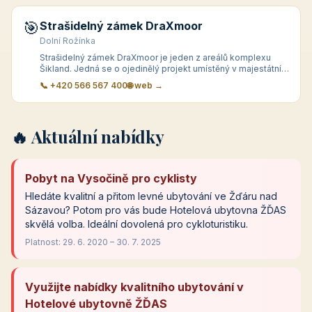
🎯
Strašidelný zámek DraXmoor
Dolní Rožínka
Strašidelný zámek DraXmoor je jeden z areálů komplexu
Šikland. Jedná se o ojedinělý projekt umístěný v majestátní
budově b&yac
📞 +420 566 567 400
🌐 web →
🔥 Aktuální nabídky
Pobyt na Vysočině pro cyklisty
Hledáte kvalitní a přitom levné ubytování ve Žďáru nad
Sázavou? Potom pro vás bude Hotelová ubytovna ŽĎAS
skvělá volba. Ideální dovolená pro cykloturistiku.
Platnost: 29. 6. 2020 – 30. 7. 2025
Využijte nabídky kvalitního ubytování v
Hotelové ubytovně ŽĎAS