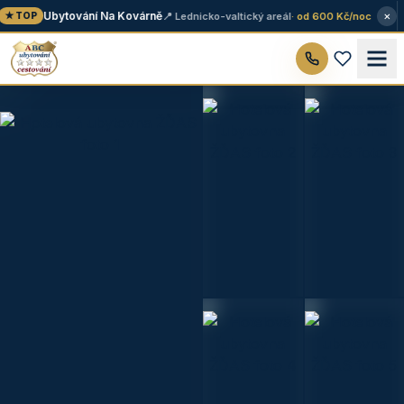
×
Ubytování Na Kovárně
📍 Lednicko-valtický areál
· od 600 Kč/noc
★ TOP