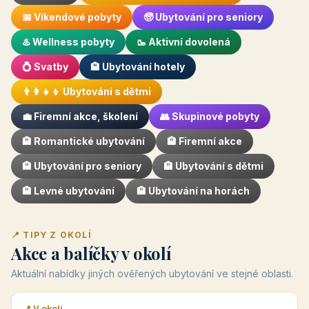
📅 Víkendové pobyty
🧓 Ubytování pro seniory
♨️ Wellness pobyty
🥾 Aktivní dovolená
💍 Svatby
🏨 Ubytování hotely
👨‍👩‍👧‍👦 Ubytování s dětmi
💼 Firemní akce, školení
👥 Skupinové pobyty
🏨 Romantické ubytování
🏨 Firemní akce
🏨 Ubytování pro seniory
🏨 Ubytování s dětmi
🏨 Levné ubytování
🏨 Ubytování na horách
📍 TIPY Z OKOLÍ
Akce a balíčky v okolí
Aktuální nabídky jiných ověřených ubytování ve stejné oblasti.
📍 V okolí