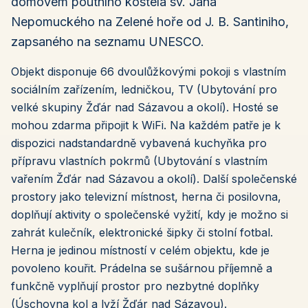
domovem poutního kostela sv. Jana
Nepomuckého na Zelené hoře od J. B. Santiniho,
zapsaného na seznamu UNESCO.
Objekt disponuje 66 dvoulůžkovými pokoji s vlastním
sociálním zařízením, ledničkou, TV (Ubytování pro
velké skupiny Žďár nad Sázavou a okolí). Hosté se
mohou zdarma připojit k WiFi. Na každém patře je k
dispozici nadstandardně vybavená kuchyňka pro
přípravu vlastních pokrmů (Ubytování s vlastním
vařením Žďár nad Sázavou a okolí). Další společenské
prostory jako televizní místnost, herna či posilovna,
doplňují aktivity o společenské vyžití, kdy je možno si
zahrát kulečník, elektronické šipky či stolní fotbal.
Herna je jedinou místností v celém objektu, kde je
povoleno kouřit. Prádelna se sušárnou příjemně a
funkčně vyplňují prostor pro nezbytné doplňky
(Úschovna kol a lyží Žďár nad Sázavou).