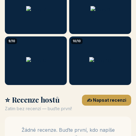
9/10
10/10
⭐ Recenze hostů
✍️ Napsat recenzi
Zatím bez recenzí — buďte první!
Žádné recenze. Buďte první, kdo napíše