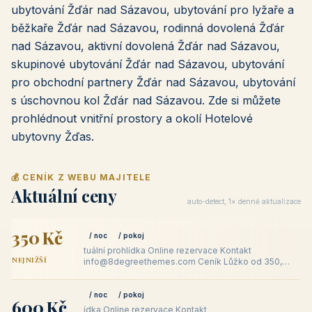
ubytování Žďár nad Sázavou, ubytování pro lyžaře a
běžkaře Žďár nad Sázavou, rodinná dovolená Žďár
nad Sázavou, aktivní dovolená Žďár nad Sázavou,
skupinové ubytování Žďár nad Sázavou, ubytování
pro obchodní partnery Žďár nad Sázavou, ubytování
s úschovnou kol Žďár nad Sázavou. Zde si můžete
prohlédnout vnitřní prostory a okolí Hotelové
ubytovny Žďas.
💰 CENÍK Z WEBU MAJITELE
Aktuální ceny
auto-detect, 1× denně aktualizace
350 Kč
/ noc
/ pokoj
tuální prohlídka Online rezervace Kontakt
NEJNIŽŠÍ
info@8degreethemes.com Ceník Lůžko od 350,-
Kč do 600,- Kč / noc Pokoj od 600,
/ noc
/ pokoj
600 Kč
ídka Online rezervace Kontakt