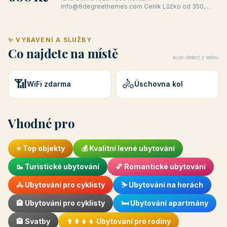
info@8degreethemes.com Ceník Lůžko od 350,-
Kč do 600,- Kč / noc Pokoj od 600,- Kč do 1 00
✨ VYBAVENÍ A SLUŽBY
Co najdete na místě
auto-detect z webu
📶
🚴
WiFi zdarma
Úschovna kol
Vhodné pro
⭐ Top objekty
💰 Kvalitní levné ubytování
🥾 Turistické ubytování
💕 Romantické ubytování
🚴 Ubytování pro cyklisty
⛷️ Ubytování na horách
🏨 Ubytování pro cyklisty
🛏️ Ubytování apartmány
🏨 Svatby
👨‍👩‍👧‍👦 Ubytování pro rodiny