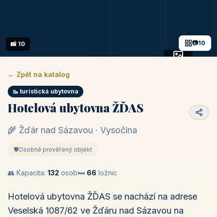
📷
10
📸 10
+5 fotek
← Zpět na katalog
🥾 turistická ubytovna
Hotelová ubytovna ŽĎAS
🌾 Žďár nad Sázavou · Vysočina
🛡️
Osobně prověřený objekt
👥 Kapacita:
132
osob
🛏️
66
ložnic
Hotelová ubytovna ŽĎAS se nachází na adrese
Veselská 1087/62 ve Žďáru nad Sázavou na