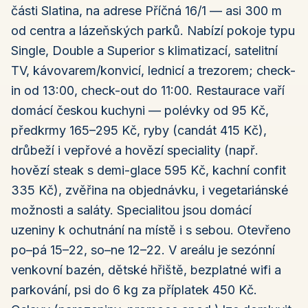
části Slatina, na adrese Příčná 16/1 — asi 300 m
od centra a lázeňských parků. Nabízí pokoje typu
Single, Double a Superior s klimatizací, satelitní
TV, kávovarem/konvicí, lednicí a trezorem; check-
in od 13:00, check-out do 11:00. Restaurace vaří
domácí českou kuchyni — polévky od 95 Kč,
předkrmy 165–295 Kč, ryby (candát 415 Kč),
drůbeží i vepřové a hovězí speciality (např.
hovězí steak s demi-glace 595 Kč, kachní confit
335 Kč), zvěřina na objednávku, i vegetariánské
možnosti a saláty. Specialitou jsou domácí
uzeniny k ochutnání na místě i s sebou. Otevřeno
po–pá 15–22, so–ne 12–22. V areálu je sezónní
venkovní bazén, dětské hřiště, bezplatné wifi a
parkování, psi do 6 kg za příplatek 450 Kč.