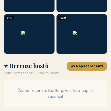
9/10
10/10
⭐ Recenze hostů
✍️ Napsat recenzi
Zatím bez recenzí — buďte první!
Žádné recenze. Buďte první, kdo napíše
recenzi!