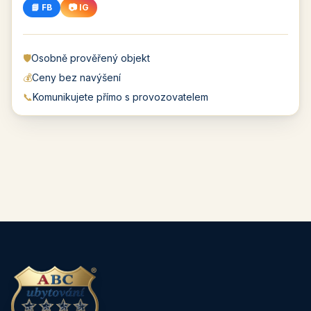
📘 FB
📷 IG
🛡️
Osobně prověřený objekt
💰
Ceny bez navýšení
📞
Komunikujete přímo s provozovatelem