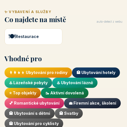
✨ VYBAVENÍ A SLUŽBY
Co najdete na místě
auto-detect z webu
🍽️
Restaurace
Vhodné pro
👨‍👩‍👧‍👦 Ubytování pro rodiny
🏨 Ubytování hotely
♨️ Lázeňské pobyty
♨️ Ubytování lázně
⭐ Top objekty
🥾 Aktivní dovolená
💕 Romantické ubytování
💼 Firemní akce, školení
🏨 Ubytování s dětmi
🏨 Svatby
🏨 Ubytování pro cyklisty