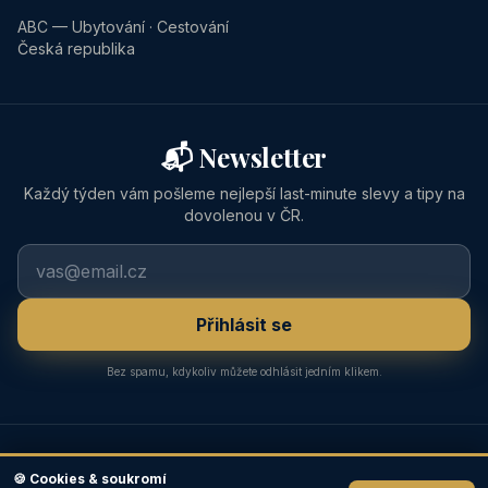
ABC — Ubytování · Cestování
Česká republika
📬 Newsletter
Každý týden vám pošleme nejlepší last-minute slevy a tipy na
dovolenou v ČR.
Přihlásit se
Bez spamu, kdykoliv můžete odhlásit jedním klikem.
Osobně prověřené
Ceny bez navýšení
🛡️
💰
🍪 Cookies & soukromí
Pravidelně kontrolujeme
Přímo od provozovatele