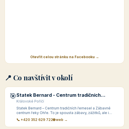
Otevřít celou stránku na Facebooku →
📍 Co navštívit v okolí
🎯
Statek Bernard - Centrum tradičních
řemesel
Královské Poříčí
Statek Bernard – Centrum tradičních řemesel a Zábavné
centrum řeky Ohře. To je spousta zábavy, zážitků, ale i
hodinové rychlokurzy a kurzy několikadenn&
📞 +420 352 629 722
🌐 web →