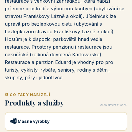
restaurace s venkovní zahrádkou, která nabízí
příjemné prostředí a výbornou kuchyni (ubytování se
stravou Františkovy Lázně a okolí). Jídelníček lze
upravit pro bezlepkovou dietu (ubytování s
bezlepkovou stravou Františkovy Lázně a okolí).
Hostům je k dispozici parkoviště hned vedle
restaurace. Prostory penzionu i restaurace jsou
nekuřácké (rodinná dovolená Karlovarsko).
Restaurace a penzion Eduard je vhodný pro pro
turisty, cyklisty, rybáře, seniory, rodiny s dětmi,
skupiny, páry i jednotlivce.
🛒 CO TADY NABÍZEJÍ
Produkty a služby
auto-detect z webu
🥩
Masné výrobky