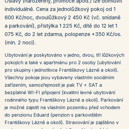
Oslavy (narozeniny, promoce apod.) lze domluvit
individuálně. Cena za jednolůžkový pokoj od 1
600 Kč/noc, dvoulůžkový 2 450 Kč (vč. snídaně
a parkování), přistýlka 1 225 Kč, dítě do 12 let 1
075 Kč, do 2 let zdarma, polopenze +350 Kč/os.
(min. 2 noci).
Ubytování je poskytováno v jedno, dvou, tří lůžkových
pokojích a také v apartmánu pro 2 osoby (ubytování
pro skupiny i jednotlivce Františkovy Lázně a okolí).
Všechny pokoje jsou vybaveny vlastním sociálním
zařízením, samozřejmostí je pak TV + SAT a
bezplatné WI-FI připojení (kvalitní levné ubytování
rodinného typu Františkovy Lázně a okolí). Parkování
je možné zajistit na vlastním pozemku před vchodem
do penzionu Eduard (penzion s parkovištěm
Františkovy Lázně a okolí). Stravování je zajištěno v