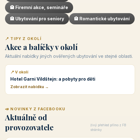
🏨 Firemní akce, semináře
🏨 Ubytování pro seniory
🏨 Romantické ubytování
📍 TIPY Z OKOLÍ
Akce a balíčky v okolí
Aktuální nabídky jiných ověřených ubytování ve stejné oblasti.
📍 V okolí
Hotel Garni Vildštejn: a pobyty pro děti
Zobrazit nabídku →
📣 NOVINKY Z FACEBOOKU
Aktuálně od
provozovatele
živý přehled přímo z FB
stránky