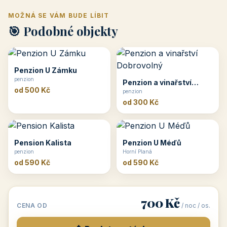
MOŽNÁ SE VÁM BUDE LÍBIT
🎯 Podobné objekty
Penzion U Zámku
penzion
Penzion a vinařství
od 500 Kč
Dobrovolný
penzion
od 300 Kč
Pension Kalista
Penzion U Méďů
penzion
Horní Planá
od 590 Kč
od 590 Kč
700 Kč
CENA OD
/ noc / os.