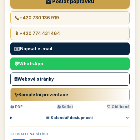
📩 Poslat poptávku
📞
+420 730 136 919
📱
+420 774 431 464
✉️
Napsat e-mail
💬
WhatsApp
🌐
Webové stránky
✨
Kompletní prezentace
🖨 PDF
📤 Sdílet
🤍 Oblíbené
📅 Kalendář dostupnosti
SLEDUJTE NA SÍTÍCH