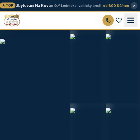
×
Ubytování Na Kovárně
📍 Lednicko-valtický areál
· od 600 Kč/noc
★ TOP