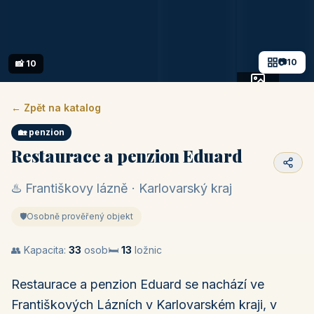
📷
10
📸 10
+5 fotek
← Zpět na katalog
🏡 penzion
Restaurace a penzion Eduard
♨️ Františkovy lázně · Karlovarský kraj
🛡️
Osobně prověřený objekt
👥 Kapacita:
33
osob
🛏️
13
ložnic
Restaurace a penzion Eduard se nachází ve
Františkových Lázních v Karlovarském kraji, v