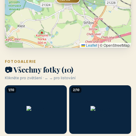
Leaflet
|
© OpenStreetMap
FOTOGALERIE
📷 Všechny fotky (10)
Klikněte pro zvětšení · ← → pro listování
1/10
2/10