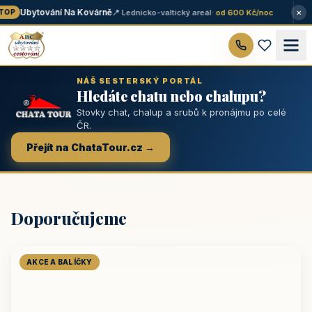
×
Ubytování Na Kovárně
📍 Lednicko-valtický areál
· od 600 Kč/noc
OP
NÁŠ SESTERSKÝ PORTÁL
Hledáte chatu nebo chalupu?
Stovky chat, chalup a srubů k pronájmu po celé
ČR.
Přejít na ChataTour.cz →
Doporučujeme
AKCE A BALÍČKY