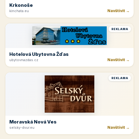
Krkonoše
Navštívit →
kinchata.eu
REKLAMA
Hotelová Ubytovna Žďas
Navštívit →
ubytovnazdas.cz
REKLAMA
Moravská Nová Ves
Navštívit →
selsky-dvur.eu