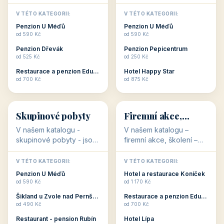
💕
🚴
32 objektů
32 objektů
Romantické
Ubytování pro
ubytování
cyklisty
V našem katalogu –
V našem katalogu –
romantické ubytování –
ubytování pro cyklisty –
jsou pro Vás připraveny
jsou pro Vás připraveny
objekty, které svojí
objekty, které jsou na
V TÉTO KATEGORII:
V TÉTO KATEGORII:
stavbou, polohou anebo
milovníky cykloturistiky
Penzion U Méďů
Penzion U Méďů
zaměřením nabízí
připraveny. Většinou mají
od 590 Kč
od 590 Kč
romantické pobyty.
přímo kolárny a...
Penzion Dřevák
Penzion Pepicentrum
Romantické ...
od 525 Kč
od 250 Kč
Restaurace a penzion Eduard
Hotel Happy Star
👥
💼
od 700 Kč
od 875 Kč
👥
💼
32 objektů
31 objektů
Skupinové pobyty
Firemní akce,
školení
V našem katalogu -
V našem katalogu –
skupinové pobyty - jsou
firemní akce, školení –
pro Vás připraveny
jsou pro Vás připraveny
objekty, které nabízí
objekty, které mají
V TÉTO KATEGORII:
V TÉTO KATEGORII: