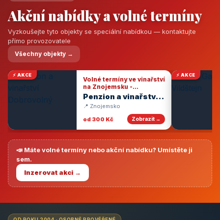
Akční nabídky a volné termíny
Vyzkoušejte tyto objekty se speciální nabídkou — kontaktujte
přímo provozovatele
Všechny objekty →
⚡ AKCE
⚡ AKCE
Volné termíny ve vinařství
na Znojemsku -
degustace vín
Penzion a vinařství
Dobrovolný
📍 Znojemsko
od 300 Kč
Zobrazit →
📣 Máte volné termíny nebo akční nabídku? Umístěte ji
sem.
Inzerovat akci →
OD ROKU 2004 · OSOBNĚ PROVĚŘENÉ