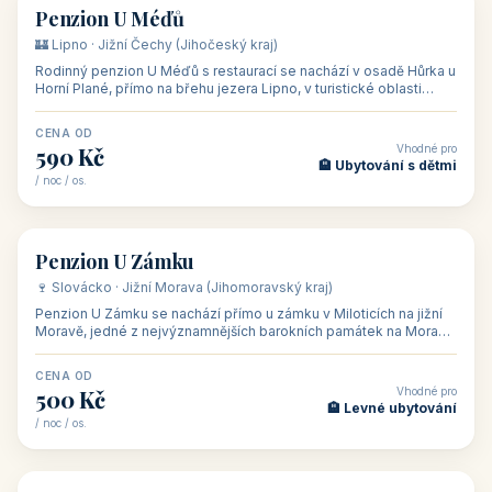
CENA OD
Vhodné pro
480 Kč
🏨 Svatby
/ noc / os.
👥 26
🏡 penzion
Penzion U Méďů
🏰 Lipno · Jižní Čechy (Jihočeský kraj)
Rodinný penzion U Méďů s restaurací se nachází v osadě Hůrka u
Horní Plané, přímo na břehu jezera Lipno, v turistické oblasti
Šumava. Pokoje
CENA OD
Vhodné pro
590 Kč
🏨 Ubytování s dětmi
/ noc / os.
👥 28
🏡 penzion
Penzion U Zámku
🍷 Slovácko · Jižní Morava (Jihomoravský kraj)
Penzion U Zámku se nachází přímo u zámku v Miloticích na jižní
Moravě, jedné z nejvýznamnějších barokních památek na Moravě,
v budově bývalé