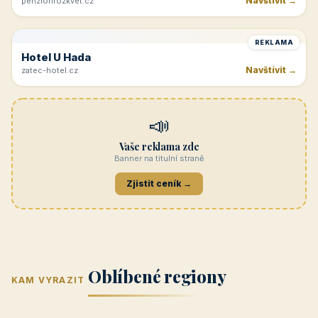
Navštívit →
penzionrozkvet.cz
REKLAMA
Hotel U Hada
Navštívit →
zatec-hotel.cz
📣
Vaše reklama zde
Banner na titulní straně
Zjistit ceník →