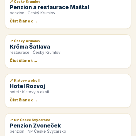
📍 Český Krumlov
📰 PR článek
Penzion a restaurace Maštal
penzion · Český Krumlov
Číst článek →
📍 Český Krumlov
📰 PR článek
Krčma Šatlava
restaurace · Český Krumlov
Číst článek →
📍 Klatovy a okolí
📰 PR článek
Hotel Rozvoj
hotel · Klatovy a okolí
Číst článek →
📍 NP České Švýcarsko
📰 PR článek
Penzion Zvoneček
penzion · NP České Švýcarsko