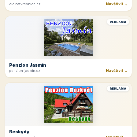
Navštívit →
cicinatvrdonice.cz
REKLAMA
Penzion Jasmín
Navštívit →
penzion-jasmin.cz
REKLAMA
Beskydy