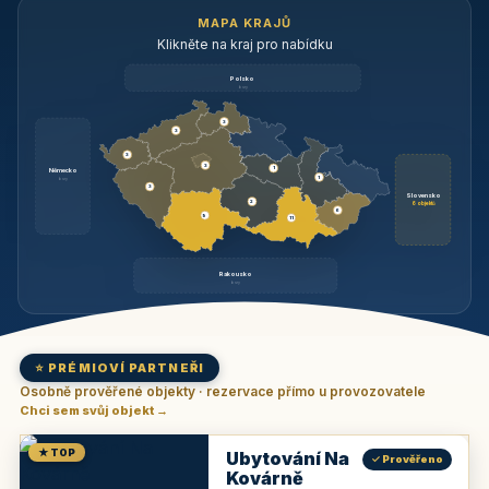
MAPA KRAJŮ
Klikněte na kraj pro nabídku
Polsko
brzy
3
3
3
3
1
Německo
1
brzy
3
Slovensko
2
6 objektů
6
9
11
Rakousko
brzy
⭐ PRÉMIOVÍ PARTNEŘI
Osobně prověřené objekty · rezervace přímo u provozovatele
Chci sem svůj objekt →
★ TOP
Ubytování Na
✓ Prověřeno
Kovárně