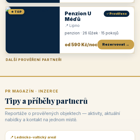
★ TOP
Penzion U
✓ Prověřeno
Méďů
📍 Lipno
penzion · 26 lůžek · 15 pokojů
od 590 Kč/noc
Rezervovat →
DALŠÍ PROVĚŘENÍ PARTNEŘI
Penzion U Zámku
Pension Faber
Penzion a vinařství Dobrovolný
Penzion a restaurace Maštal
Krčma Šatlava
Hotel Rozvoj
Penzion Zvoneček
Penzion Selský dvůr
Penzion Thallerův dům
Hotel Lípa
★
od 500 Kč
★
od 845 Kč
★
od 300 Kč
★
od 360 Kč
★
🍽️
★
od 400 Kč
★
od 550 Kč
★
od 530 Kč
★
od 1 190 Kč
★
od 450 Kč
PR MAGAZÍN · INZERCE
Tipy a příběhy partnerů
Reportáže o prověřených objektech — aktivity, aktuální
nabídky a kontakt na jednom místě.
📍 Lednicko-valtický areál
📰 PR článek