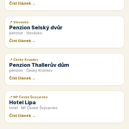
Číst článek →
📍 Slovácko
📰 PR článek
Penzion Selský dvůr
penzion · Slovácko
Číst článek →
📍 Český Krumlov
📰 PR článek
Penzion Thallerův dům
penzion · Český Krumlov
Číst článek →
📍 NP České Švýcarsko
📰 PR článek
Hotel Lípa
hotel · NP České Švýcarsko
Číst článek →