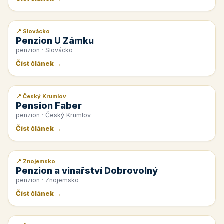
📍 Slovácko
📰 PR článek
Penzion U Zámku
penzion · Slovácko
Číst článek →
📍 Český Krumlov
📰 PR článek
Pension Faber
penzion · Český Krumlov
Číst článek →
📍 Znojemsko
📰 PR článek
Penzion a vinařství Dobrovolný
penzion · Znojemsko
Číst článek →