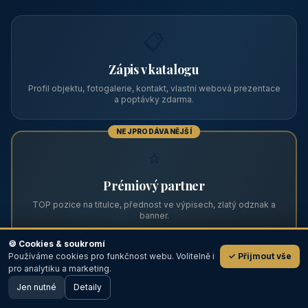
Zviditelněte svůj objekt na ABC
Web s tradicí od roku 2004 a tisíci návštěvníky měsíčně.
Vyberte si formát inzerce — od zápisu v katalogu po
prémiovou pozici na titulní straně s vlastní webovou
prezentací.
📋
Zápis v katalogu
Profil objektu, fotogalerie, kontakt, vlastní webová prezentace
a poptávky zdarma.
NEJPRODÁVANĚJŠÍ
⭐
🍪 Cookies & soukromí
Používáme cookies pro funkčnost webu. Volitelně i
✓ Přijmout vše
💬
Prémiový partner
pro analytiku a marketing.
Jen nutné
TOP pozice na titulce, přednost ve výpisech, zlatý odznak a
Detaily
🖥️ Desktop verze
Design
banner.