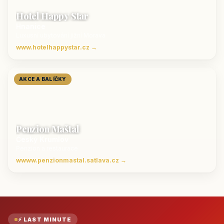
Hotel Happy Star
Hnanice
Luxusní ubytování jižní Morava
www.hotelhappystar.cz →
AKCE A BALÍČKY
Penzion Maštal
Český Krumlov
Penzion a restaurace
wwww.penzionmastal.satlava.cz →
⚡ LAST MINUTE