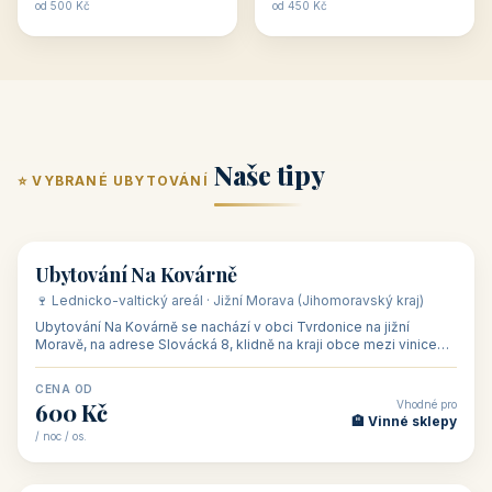
ubytování skupin v
zkušenosti pořádat i
Penzion U Méďů
Hotel a restaurace Koníček
penzionech, hotelích a
menší firemní akce a
od 590 Kč
od 1 170 Kč
apartmánech v ČR.
firemní školení, ale také
Šikland u Zvole nad Pernštejnem
Restaurace a penzion Eduard
Budete překva...
ob...
od 490 Kč
od 700 Kč
Restaurant - pension Rubín
Hotel Lípa
od 500 Kč
od 450 Kč
Naše tipy
⭐ VYBRANÉ UBYTOVÁNÍ
👥 17
🏡 penzion
Ubytování Na Kovárně
🍷 Lednicko-valtický areál · Jižní Morava (Jihomoravský kraj)
Ubytování Na Kovárně se nachází v obci Tvrdonice na jižní
Moravě, na adrese Slovácká 8, klidně na kraji obce mezi vinicemi,