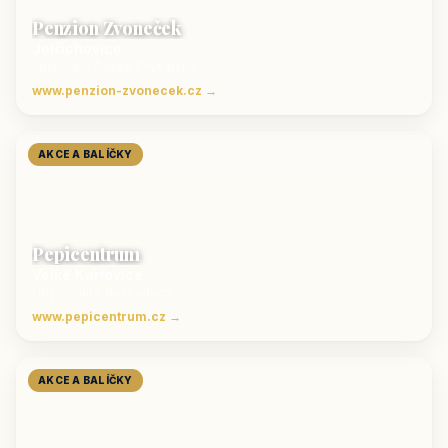
Penzion Zvoneček
Jetřichovice
ubytování České Švýcarsko
www.penzion-zvonecek.cz →
AKCE A BALÍČKY
Pepicentrum
Velké Karlovice
Ubytování v Beskydech
www.pepicentrum.cz →
AKCE A BALÍČKY