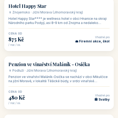
asi 8 km od dáln
CENA OD
Vhodné pro
600 Kč
🏨 Vinné sklepy
/ noc / os.
👥 54
🏨 hotel
Hotel Happy Star
🍷 Znojemsko · Jižní Morava (Jihomoravský kraj)
Hotel Happy Star**** je wellness hotel v obci Hnanice na okraji
Národního parku Podyjí, asi 8–9 km od Znojma a nedaleko
rakouských hranic, v
CENA OD
Vhodné pro
875 Kč
💼 Firemní akce, škol
/ noc / os.
👥 15
🏡 penzion
Penzion ve vinařství Maláník - Osička
🍷 Podluží · Jižní Morava (Jihomoravský kraj)
Penzion ve vinařství Maláník-Osička se nachází v obci Mikulčice
na jižní Moravě, v lokalitě Těšické búdy, v srdci vinařské
podoblasti Slovác