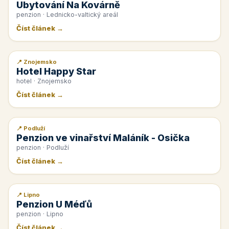
Ubytování Na Kovárně
penzion · Lednicko-valtický areál
Číst článek →
📍 Znojemsko
📰 PR článek
Hotel Happy Star
hotel · Znojemsko
Číst článek →
📍 Podluží
📰 PR článek
Penzion ve vinařství Maláník - Osička
penzion · Podluží
Číst článek →
📍 Lipno
📰 PR článek
Penzion U Méďů
penzion · Lipno
Číst článek →