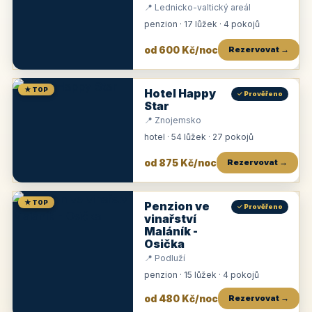
📍 Lednicko-valtický areál
penzion · 17 lůžek · 4 pokojů
od 600 Kč/noc
Rezervovat →
★ TOP
Hotel Happy
✓ Prověřeno
Star
📍 Znojemsko
hotel · 54 lůžek · 27 pokojů
od 875 Kč/noc
Rezervovat →
★ TOP
Penzion ve
✓ Prověřeno
vinařství
Maláník -
Osička
📍 Podluží
penzion · 15 lůžek · 4 pokojů
od 480 Kč/noc
Rezervovat →