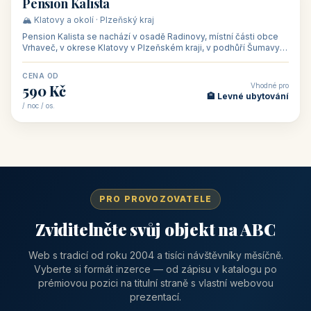
CENA OD
Vhodné pro
1 310 Kč
📅 Víkendové pobyty
/ noc / os.
👥 40
🏡 penzion
Pension Kalista
🏔️ Klatovy a okolí · Plzeňský kraj
Pension Kalista se nachází v osadě Radinovy, místní části obce
Vrhaveč, v okrese Klatovy v Plzeňském kraji, v podhůří Šumavy
— do města Klat
CENA OD
Vhodné pro
590 Kč
🏨 Levné ubytování
/ noc / os.
PRO PROVOZOVATELE