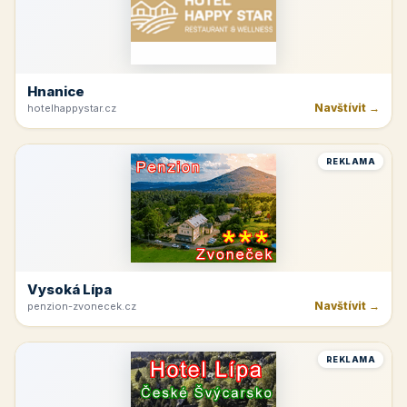
Hnanice
Navštívit →
hotelhappystar.cz
REKLAMA
Vysoká Lípa
Navštívit →
penzion-zvonecek.cz
REKLAMA