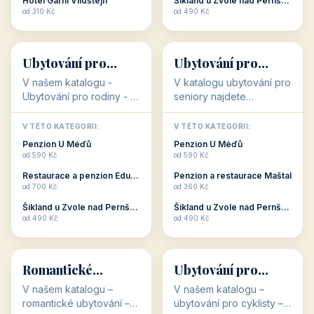
objekty, které s aktivní
objekty, které nabízí
V TÉTO KATEGORII:
V TÉTO KATEGORII:
dovolenou přímo
cenově dostupné
Restaurace a penzion Eduard
Penzion U Méďů
souvisejí. Aktivní
ubytování v ČR. Budete
od 700 Kč
od 590 Kč
dovolená nebo aktivní
překvapeni, že i v nižší
Penzion Pepicentrum
Hotel a restaurace Koníček
odpočinek jso...
c...
od 250 Kč
od 1 170 Kč
Hotel Garni Vildštejn
Šikland u Zvole nad Pernštejnem
👨‍👩‍👧‍👦
🧓
od 310 Kč
od 490 Kč
👨‍👩‍👧‍👦
🧓
34 objektů
33 objektů
Ubytování pro
Ubytování pro
rodiny
seniory
V našem katalogu -
V katalogu ubytování pro
Ubytování pro rodiny -
seniory najdete
jsou pro Vás připraveny
penziony a hotely, které
objekty, které svojí
jsou přizpůsobeny pro
V TÉTO KATEGORII:
V TÉTO KATEGORII:
polohou či vybaveností,
ubytování klientů vyššího
Penzion U Méďů
Penzion U Méďů
nabízí klidné ubytování
věku. Některé z nich
od 590 Kč
od 590 Kč
pro rodiny. Penziony,...
nabízí speciální balíč...
Restaurace a penzion Eduard
Penzion a restaurace Maštal
od 700 Kč
od 360 Kč
Šikland u Zvole nad Pernštejnem
Šikland u Zvole nad Pernštejnem
💕
🚴
od 490 Kč
od 490 Kč