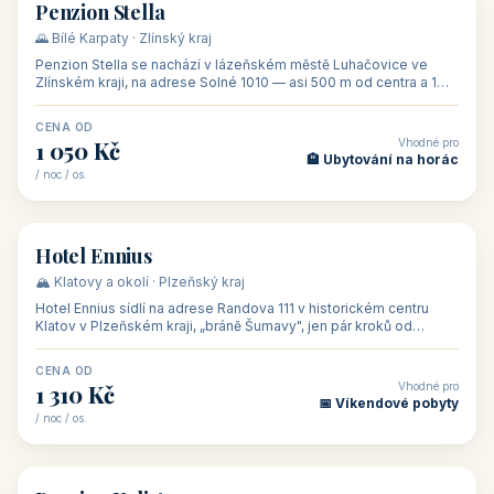
CENA OD
Vhodné pro
500 Kč
🏨 Levné ubytování
/ noc / os.
👥 44
🏡 penzion
Penzion Stella
🌄 Bílé Karpaty · Zlínský kraj
Penzion Stella se nachází v lázeňském městě Luhačovice ve
Zlínském kraji, na adrese Solné 1010 — asi 500 m od centra a 1
km od lázeňské kolo
CENA OD
Vhodné pro
1 050 Kč
🏨 Ubytování na horác
/ noc / os.
👥 50
🏨 hotel
Hotel Ennius
🏔️ Klatovy a okolí · Plzeňský kraj
Hotel Ennius sídlí na adrese Randova 111 v historickém centru
Klatov v Plzeňském kraji, „bráně Šumavy", jen pár kroků od
hlavního náměs