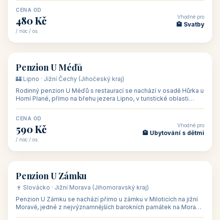
CENA OD
Vhodné pro
480 Kč
🏨 Svatby
/ noc / os.
👥 26
🏡 penzion
Penzion U Méďů
🏰 Lipno · Jižní Čechy (Jihočeský kraj)
Rodinný penzion U Méďů s restaurací se nachází v osadě Hůrka u
Horní Plané, přímo na břehu jezera Lipno, v turistické oblasti
Šumava. Pokoje
CENA OD
Vhodné pro
590 Kč
🏨 Ubytování s dětmi
/ noc / os.
👥 28
🏡 penzion
Penzion U Zámku
🍷 Slovácko · Jižní Morava (Jihomoravský kraj)
Penzion U Zámku se nachází přímo u zámku v Miloticích na jižní
Moravě, jedné z nejvýznamnějších barokních památek na Moravě,
v budově bývalé