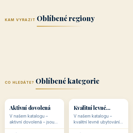
Jižní Morava
Jižní Čechy
(Jihomoravský
(Jihočeský
Střední Čechy
Oblíbené regiony
kraj)
Karlovarský
kraj)
KAM VYRAZIT
Zlínský kraj
Žilinský
(Středočeský
11 objektů
kraj
9 objektů
Liberecký kraj
6 objektů
Plzeňský kraj
4 objekty
kraj)
3 objekty
3 objekty
3 objekty
3 objekty
Oblíbené kategorie
CO HLEDÁTE?
🥾
💰
🥾
💰
36 objektů
34 objektů
Aktivní dovolená
Kvalitní levné
ubytování
V našem katalogu –
V našem katalogu –
aktivní dovolená – jsou
kvalitní levné ubytování –
pro Vás připraveny
jsou pro Vás připraveny