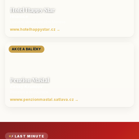
Hotel Happy Star
Hnanice
Luxusní ubytování jižní Morava
www.hotelhappystar.cz →
AKCE A BALÍČKY
Penzion Maštal
Český Krumlov
Penzion a restaurace
wwww.penzionmastal.satlava.cz →
⚡ LAST MINUTE