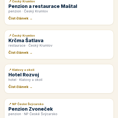
📍 Český Krumlov
📰 PR článek
Penzion a restaurace Maštal
penzion · Český Krumlov
Číst článek →
📍 Český Krumlov
📰 PR článek
Krčma Šatlava
restaurace · Český Krumlov
Číst článek →
📍 Klatovy a okolí
📰 PR článek
Hotel Rozvoj
hotel · Klatovy a okolí
Číst článek →
📍 NP České Švýcarsko
📰 PR článek
Penzion Zvoneček
penzion · NP České Švýcarsko