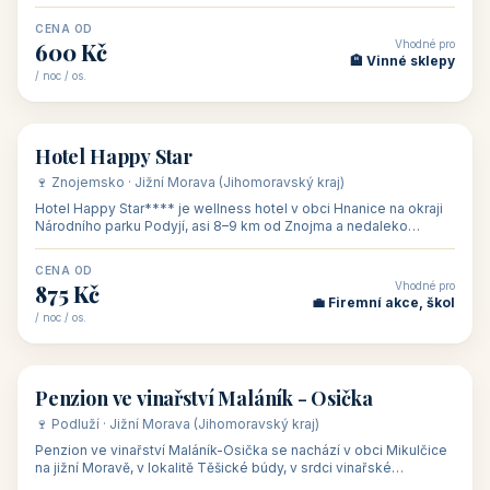
asi 8 km od dáln
CENA OD
Vhodné pro
600 Kč
🏨 Vinné sklepy
/ noc / os.
👥 54
🏨 hotel
Hotel Happy Star
🍷 Znojemsko · Jižní Morava (Jihomoravský kraj)
Hotel Happy Star**** je wellness hotel v obci Hnanice na okraji
Národního parku Podyjí, asi 8–9 km od Znojma a nedaleko
rakouských hranic, v
CENA OD
Vhodné pro
875 Kč
💼 Firemní akce, škol
/ noc / os.
👥 15
🏡 penzion
Penzion ve vinařství Maláník - Osička
🍷 Podluží · Jižní Morava (Jihomoravský kraj)
Penzion ve vinařství Maláník-Osička se nachází v obci Mikulčice
na jižní Moravě, v lokalitě Těšické búdy, v srdci vinařské
podoblasti Slovác