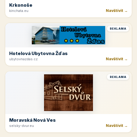
Krkonoše
Navštívit →
kinchata.eu
REKLAMA
Hotelová Ubytovna Žďas
Navštívit →
ubytovnazdas.cz
REKLAMA
Moravská Nová Ves
Navštívit →
selsky-dvur.eu