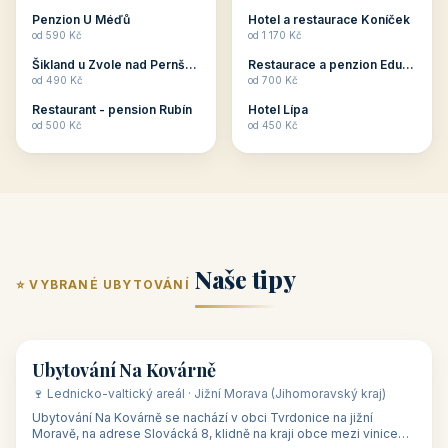
ubytování skupin v
zkušenosti pořádat i
Penzion U Méďů
Hotel a restaurace Koníček
penzionech, hotelích a
menší firemní akce a
od 590 Kč
od 1 170 Kč
apartmánech v ČR.
firemní školení, ale také
Šikland u Zvole nad Pernštejnem
Restaurace a penzion Eduard
Budete překva...
ob...
od 490 Kč
od 700 Kč
Restaurant - pension Rubín
Hotel Lípa
od 500 Kč
od 450 Kč
Naše tipy
⭐ VYBRANÉ UBYTOVÁNÍ
👥 17
🏡 penzion
Ubytování Na Kovárně
🍷 Lednicko-valtický areál · Jižní Morava (Jihomoravský kraj)
Ubytování Na Kovárně se nachází v obci Tvrdonice na jižní
Moravě, na adrese Slovácká 8, klidně na kraji obce mezi vinicemi,