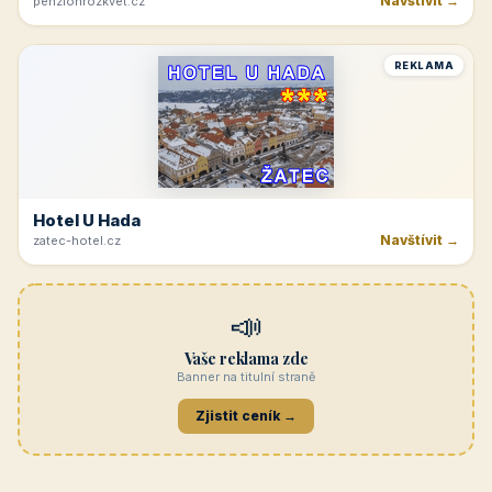
Navštívit →
penzionrozkvet.cz
REKLAMA
Hotel U Hada
Navštívit →
zatec-hotel.cz
📣
Vaše reklama zde
Banner na titulní straně
Zjistit ceník →