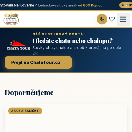
×
tování Na Kovárně
📍 Lednicko-valtický areál
· od 600 Kč/noc
★ TOP
NÁŠ SESTERSKÝ PORTÁL
Hledáte chatu nebo chalupu?
Stovky chat, chalup a srubů k pronájmu po celé
ČR.
Přejít na ChataTour.cz →
Doporučujeme
AKCE A BALÍČKY