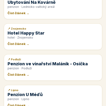
Ubytování Na Kovárně
penzion · Lednicko-valtický areál
Číst článek →
📍 Znojemsko
📰 PR článek
Hotel Happy Star
hotel · Znojemsko
Číst článek →
📍 Podluží
📰 PR článek
Penzion ve vinařství Maláník - Osička
penzion · Podluží
Číst článek →
📍 Lipno
📰 PR článek
Penzion U Méďů
penzion · Lipno
Číst článek →