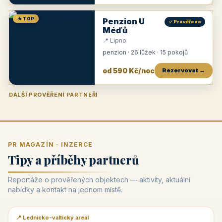
★ TOP
Penzion U
✓ Prověřeno
Méďů
📍 Lipno
penzion · 26 lůžek · 15 pokojů
od 590 Kč/noc
Rezervovat →
DALŠÍ PROVĚŘENÍ PARTNEŘI
Penzion U Zámku
Pension Faber
Penzion a vinařství Dobrovolný
Penzion a restaurace Maštal
Krčma Šatlava
Hotel Rozvoj
Penzion Zvoneček
Penzion Selský dvůr
Penzion Thallerův dům
Hotel Lípa
★
od 500 Kč
★
od 845 Kč
★
od 300 Kč
★
od 360 Kč
★
🍽️
★
od 400 Kč
★
od 550 Kč
★
od 530 Kč
★
od 1 190 Kč
★
od 450 Kč
PR MAGAZÍN · INZERCE
Tipy a příběhy partnerů
Reportáže o prověřených objektech — aktivity, aktuální
nabídky a kontakt na jednom místě.
📍 Lednicko-valtický areál
📰 PR článek