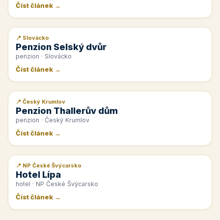
Číst článek →
📍 Slovácko
📰 PR článek
Penzion Selský dvůr
penzion · Slovácko
Číst článek →
📍 Český Krumlov
📰 PR článek
Penzion Thallerův dům
penzion · Český Krumlov
Číst článek →
📍 NP České Švýcarsko
📰 PR článek
Hotel Lípa
hotel · NP České Švýcarsko
Číst článek →