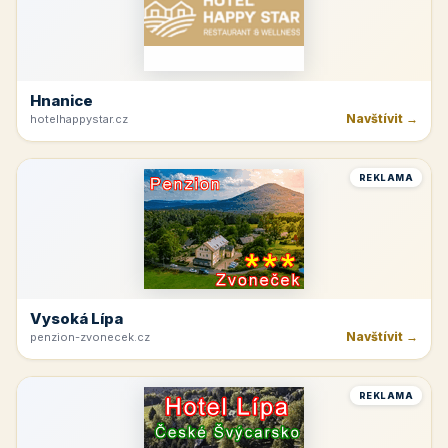
Hnanice
Navštívit →
hotelhappystar.cz
REKLAMA
Vysoká Lípa
Navštívit →
penzion-zvonecek.cz
REKLAMA