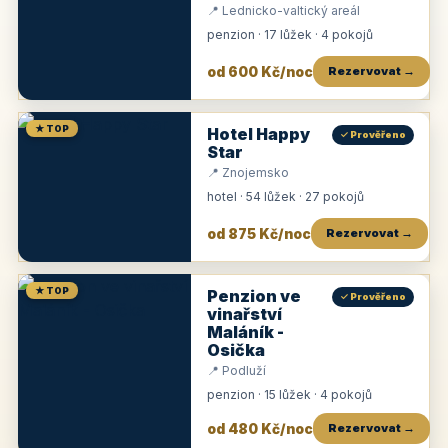
📍 Lednicko-valtický areál
penzion · 17 lůžek · 4 pokojů
od 600 Kč/noc
Rezervovat →
★ TOP
Hotel Happy
✓ Prověřeno
Star
📍 Znojemsko
hotel · 54 lůžek · 27 pokojů
od 875 Kč/noc
Rezervovat →
★ TOP
Penzion ve
✓ Prověřeno
vinařství
Maláník -
Osička
📍 Podluží
penzion · 15 lůžek · 4 pokojů
od 480 Kč/noc
Rezervovat →