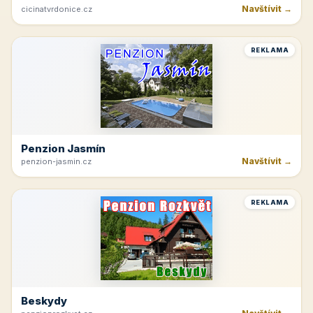
Navštívit →
cicinatvrdonice.cz
REKLAMA
Penzion Jasmín
Navštívit →
penzion-jasmin.cz
REKLAMA
Beskydy