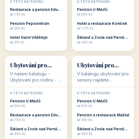
objekty, které s aktivní
objekty, které nabízí
V TÉTO KATEGORII:
V TÉTO KATEGORII:
dovolenou přímo
cenově dostupné
Restaurace a penzion Eduard
Penzion U Méďů
souvisejí. Aktivní
ubytování v ČR. Budete
od 700 Kč
od 590 Kč
dovolená nebo aktivní
překvapeni, že i v nižší
Penzion Pepicentrum
Hotel a restaurace Koníček
odpočinek jso...
c...
od 250 Kč
od 1 170 Kč
Hotel Garni Vildštejn
Šikland u Zvole nad Pernštejnem
👨‍👩‍👧‍👦
🧓
od 310 Kč
od 490 Kč
👨‍👩‍👧‍👦
🧓
34 objektů
33 objektů
Ubytování pro
Ubytování pro
rodiny
seniory
V našem katalogu -
V katalogu ubytování pro
Ubytování pro rodiny -
seniory najdete
jsou pro Vás připraveny
penziony a hotely, které
objekty, které svojí
jsou přizpůsobeny pro
V TÉTO KATEGORII:
V TÉTO KATEGORII:
polohou či vybaveností,
ubytování klientů vyššího
Penzion U Méďů
Penzion U Méďů
nabízí klidné ubytování
věku. Některé z nich
od 590 Kč
od 590 Kč
pro rodiny. Penziony,...
nabízí speciální balíč...
Restaurace a penzion Eduard
Penzion a restaurace Maštal
od 700 Kč
od 360 Kč
Šikland u Zvole nad Pernštejnem
Šikland u Zvole nad Pernštejnem
💕
🚴
od 490 Kč
od 490 Kč