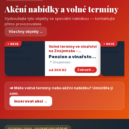
Akční nabídky a volné termíny
Vyzkoušejte tyto objekty se speciální nabídkou — kontaktujte
přímo provozovatele
Všechny objekty →
⚡ AKCE
⚡ AKCE
Volné termíny ve vinařství
na Znojemsku -
degustace vín
Penzion a vinařství
Dobrovolný
📍 Znojemsko
od 300 Kč
Zobrazit →
📣 Máte volné termíny nebo akční nabídku? Umístěte ji
sem.
Inzerovat akci →
OD ROKU 2004 · OSOBNĚ PROVĚŘENÉ