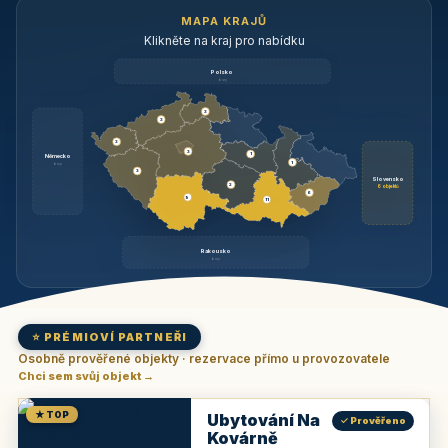
MAPA KRAJŮ
Klikněte na kraj pro nabídku
Polsko
brzy
3
3
3
3
1
Německo
1
brzy
3
Slovensko
2
6 objektů
6
9
11
Rakousko
brzy
⭐ PRÉMIOVÍ PARTNEŘI
Osobně prověřené objekty · rezervace přímo u provozovatele
Chci sem svůj objekt →
★ TOP
Ubytování Na
✓ Prověřeno
Kovárně