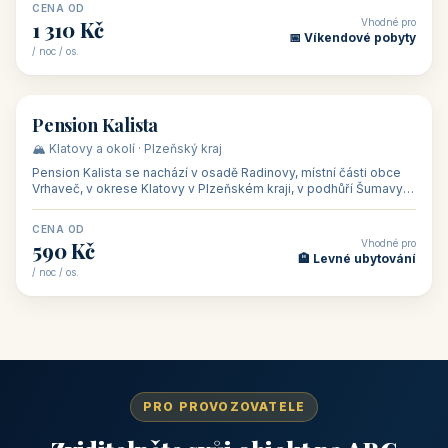
CENA OD
Vhodné pro
1 310 Kč
📅 Víkendové pobyty
/ noc / os.
👥 40
🏡 penzion
Pension Kalista
🏔️ Klatovy a okolí · Plzeňský kraj
Pension Kalista se nachází v osadě Radinovy, místní části obce
Vrhaveč, v okrese Klatovy v Plzeňském kraji, v podhůří Šumavy
— do města Klat
CENA OD
Vhodné pro
590 Kč
🏨 Levné ubytování
/ noc / os.
PRO PROVOZOVATELE