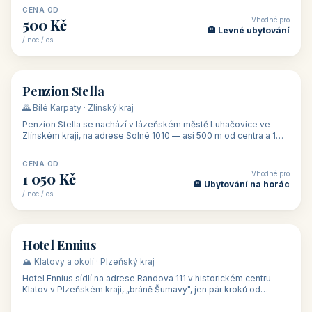
CENA OD
Vhodné pro
500 Kč
🏨 Levné ubytování
/ noc / os.
👥 44
🏡 penzion
Penzion Stella
🌄 Bílé Karpaty · Zlínský kraj
Penzion Stella se nachází v lázeňském městě Luhačovice ve
Zlínském kraji, na adrese Solné 1010 — asi 500 m od centra a 1
km od lázeňské kolo
CENA OD
Vhodné pro
1 050 Kč
🏨 Ubytování na horác
/ noc / os.
👥 50
🏨 hotel
Hotel Ennius
🏔️ Klatovy a okolí · Plzeňský kraj
Hotel Ennius sídlí na adrese Randova 111 v historickém centru
Klatov v Plzeňském kraji, „bráně Šumavy", jen pár kroků od
hlavního náměs