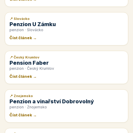
📍 Slovácko
📰 PR článek
Penzion U Zámku
penzion · Slovácko
Číst článek →
📍 Český Krumlov
📰 PR článek
Pension Faber
penzion · Český Krumlov
Číst článek →
📍 Znojemsko
📰 PR článek
Penzion a vinařství Dobrovolný
penzion · Znojemsko
Číst článek →