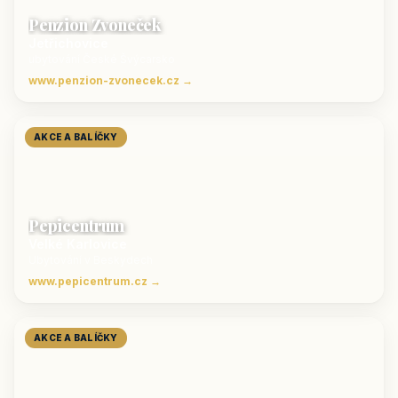
Penzion Zvoneček
Jetřichovice
ubytování České Švýcarsko
www.penzion-zvonecek.cz →
AKCE A BALÍČKY
Pepicentrum
Velké Karlovice
Ubytování v Beskydech
www.pepicentrum.cz →
AKCE A BALÍČKY