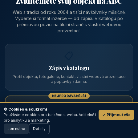
Zviditelněte svůj objekt na ABC
Web s tradicí od roku 2004 a tisíci návštěvníky měsíčně.
Vyberte si formát inzerce — od zápisu v katalogu po
prémiovou pozici na titulní straně s vlastní webovou
prezentací.
📋
Zápis v katalogu
Profil objektu, fotogalerie, kontakt, vlastní webová prezentace
a poptávky zdarma.
NEJPRODÁVANĚJŠÍ
⭐
🍪 Cookies & soukromí
Používáme cookies pro funkčnost webu. Volitelně i
✓ Přijmout vše
💬
Prémiový partner
pro analytiku a marketing.
Jen nutné
TOP pozice na titulce, přednost ve výpisech, zlatý odznak a
Detaily
🖥️ Desktop verze
Design
banner.