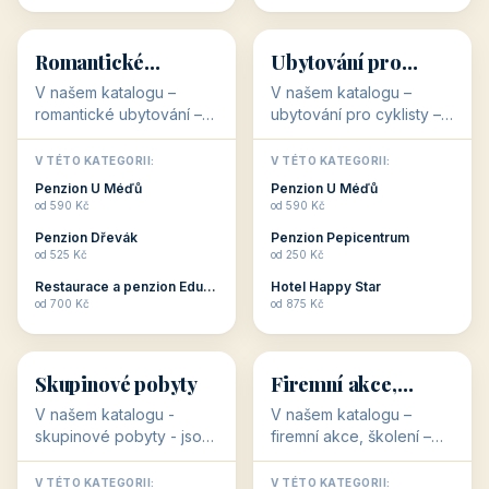
💕
🚴
32 objektů
32 objektů
Romantické
Ubytování pro
ubytování
cyklisty
V našem katalogu –
V našem katalogu –
romantické ubytování –
ubytování pro cyklisty –
jsou pro Vás připraveny
jsou pro Vás připraveny
objekty, které svojí
objekty, které jsou na
V TÉTO KATEGORII:
V TÉTO KATEGORII:
stavbou, polohou anebo
milovníky cykloturistiky
Penzion U Méďů
Penzion U Méďů
zaměřením nabízí
připraveny. Většinou mají
od 590 Kč
od 590 Kč
romantické pobyty.
přímo kolárny a...
Penzion Dřevák
Penzion Pepicentrum
Romantické ...
od 525 Kč
od 250 Kč
Restaurace a penzion Eduard
Hotel Happy Star
👥
💼
od 700 Kč
od 875 Kč
👥
💼
32 objektů
31 objektů
Skupinové pobyty
Firemní akce,
školení
V našem katalogu -
V našem katalogu –
skupinové pobyty - jsou
firemní akce, školení –
pro Vás připraveny
jsou pro Vás připraveny
objekty, které nabízí
objekty, které mají
V TÉTO KATEGORII:
V TÉTO KATEGORII: