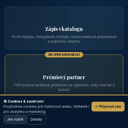
Zviditelněte svůj objekt na ABC
Web s tradicí od roku 2004 a tisíci návštěvníky měsíčně.
Vyberte si formát inzerce — od zápisu v katalogu po
prémiovou pozici na titulní straně s vlastní webovou
prezentací.
📋
Zápis v katalogu
Profil objektu, fotogalerie, kontakt, vlastní webová prezentace
a poptávky zdarma.
NEJPRODÁVANĚJŠÍ
⭐
🍪 Cookies & soukromí
Používáme cookies pro funkčnost webu. Volitelně i
✓ Přijmout vše
💬
Prémiový partner
pro analytiku a marketing.
Jen nutné
TOP pozice na titulce, přednost ve výpisech, zlatý odznak a
Detaily
🖥️ Desktop verze
Design
banner.