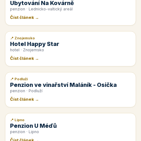
Ubytování Na Kovárně
penzion · Lednicko-valtický areál
Číst článek →
📍 Znojemsko
📰 PR článek
Hotel Happy Star
hotel · Znojemsko
Číst článek →
📍 Podluží
📰 PR článek
Penzion ve vinařství Maláník - Osička
penzion · Podluží
Číst článek →
📍 Lipno
📰 PR článek
Penzion U Méďů
penzion · Lipno
Číst článek →