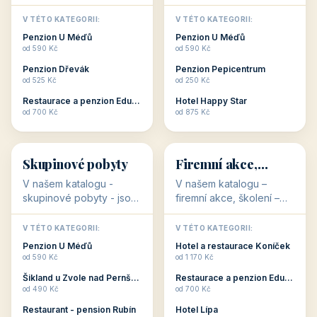
💕
🚴
32 objektů
32 objektů
Romantické
Ubytování pro
ubytování
cyklisty
V našem katalogu –
V našem katalogu –
romantické ubytování –
ubytování pro cyklisty –
jsou pro Vás připraveny
jsou pro Vás připraveny
objekty, které svojí
objekty, které jsou na
V TÉTO KATEGORII:
V TÉTO KATEGORII:
stavbou, polohou anebo
milovníky cykloturistiky
Penzion U Méďů
Penzion U Méďů
zaměřením nabízí
připraveny. Většinou mají
od 590 Kč
od 590 Kč
romantické pobyty.
přímo kolárny a...
Penzion Dřevák
Penzion Pepicentrum
Romantické ...
od 525 Kč
od 250 Kč
Restaurace a penzion Eduard
Hotel Happy Star
👥
💼
od 700 Kč
od 875 Kč
👥
💼
32 objektů
31 objektů
Skupinové pobyty
Firemní akce,
školení
V našem katalogu -
V našem katalogu –
skupinové pobyty - jsou
firemní akce, školení –
pro Vás připraveny
jsou pro Vás připraveny
objekty, které nabízí
objekty, které mají
V TÉTO KATEGORII:
V TÉTO KATEGORII: