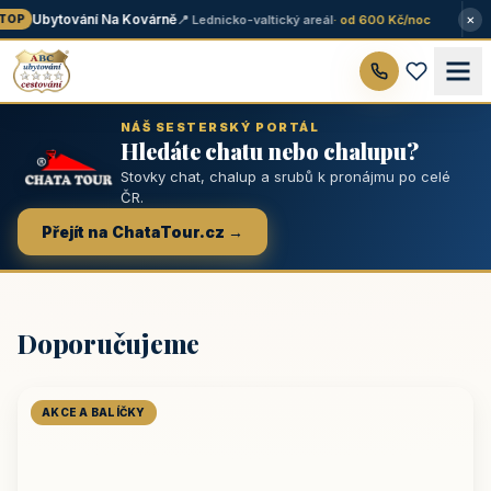
×
Ubytování Na Kovárně
📍 Lednicko-valtický areál
· od 600 Kč/noc
OP
NÁŠ SESTERSKÝ PORTÁL
Hledáte chatu nebo chalupu?
Stovky chat, chalup a srubů k pronájmu po celé
ČR.
Přejít na ChataTour.cz →
Doporučujeme
AKCE A BALÍČKY