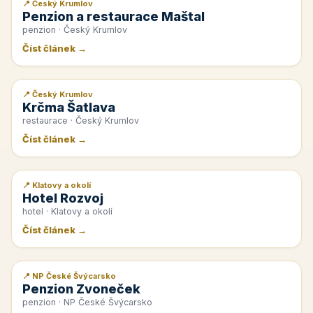
📍 Český Krumlov
📰 PR článek
Penzion a restaurace Maštal
penzion · Český Krumlov
Číst článek →
📍 Český Krumlov
📰 PR článek
Krčma Šatlava
restaurace · Český Krumlov
Číst článek →
📍 Klatovy a okolí
📰 PR článek
Hotel Rozvoj
hotel · Klatovy a okolí
Číst článek →
📍 NP České Švýcarsko
📰 PR článek
Penzion Zvoneček
penzion · NP České Švýcarsko