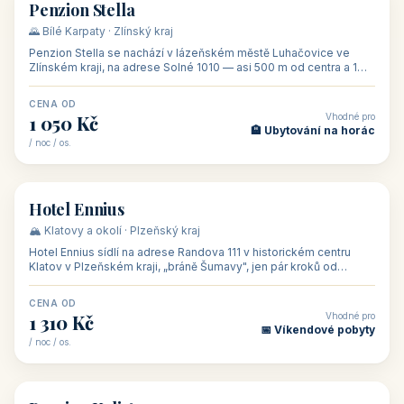
CENA OD
Vhodné pro
500 Kč
🏨 Levné ubytování
/ noc / os.
👥 44
🏡 penzion
Penzion Stella
🌄 Bílé Karpaty · Zlínský kraj
Penzion Stella se nachází v lázeňském městě Luhačovice ve
Zlínském kraji, na adrese Solné 1010 — asi 500 m od centra a 1
km od lázeňské kolo
CENA OD
Vhodné pro
1 050 Kč
🏨 Ubytování na horác
/ noc / os.
👥 50
🏨 hotel
Hotel Ennius
🏔️ Klatovy a okolí · Plzeňský kraj
Hotel Ennius sídlí na adrese Randova 111 v historickém centru
Klatov v Plzeňském kraji, „bráně Šumavy", jen pár kroků od
hlavního náměs