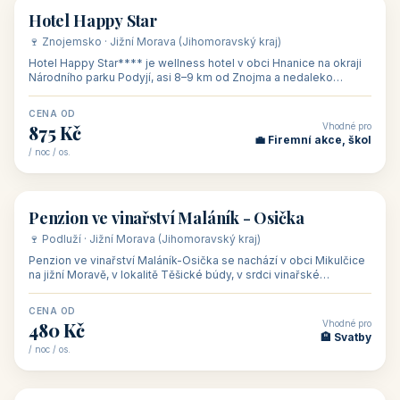
asi 8 km od dáln
CENA OD
Vhodné pro
600 Kč
🏨 Vinné sklepy
/ noc / os.
👥 54
🏨 hotel
Hotel Happy Star
🍷 Znojemsko · Jižní Morava (Jihomoravský kraj)
Hotel Happy Star**** je wellness hotel v obci Hnanice na okraji
Národního parku Podyjí, asi 8–9 km od Znojma a nedaleko
rakouských hranic, v
CENA OD
Vhodné pro
875 Kč
💼 Firemní akce, škol
/ noc / os.
👥 15
🏡 penzion
Penzion ve vinařství Maláník - Osička
🍷 Podluží · Jižní Morava (Jihomoravský kraj)
Penzion ve vinařství Maláník-Osička se nachází v obci Mikulčice
na jižní Moravě, v lokalitě Těšické búdy, v srdci vinařské
podoblasti Slovác