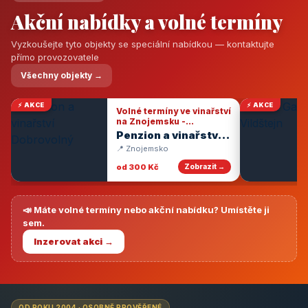
Akční nabídky a volné termíny
Vyzkoušejte tyto objekty se speciální nabídkou — kontaktujte
přímo provozovatele
Všechny objekty →
⚡ AKCE
⚡ AKCE
Volné termíny ve vinařství
na Znojemsku -
degustace vín
Penzion a vinařství
Dobrovolný
📍 Znojemsko
od 300 Kč
Zobrazit →
📣 Máte volné termíny nebo akční nabídku? Umístěte ji
sem.
Inzerovat akci →
OD ROKU 2004 · OSOBNĚ PROVĚŘENÉ