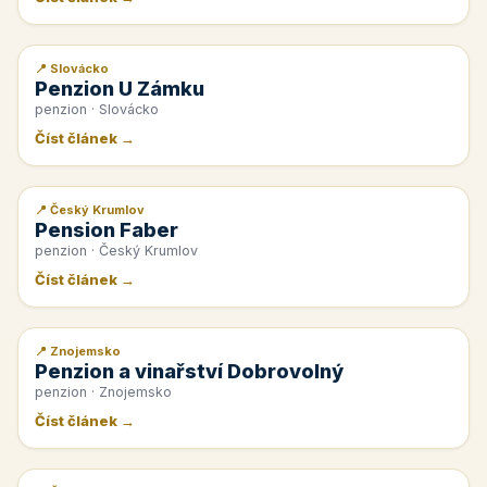
📍 Slovácko
📰 PR článek
Penzion U Zámku
penzion · Slovácko
Číst článek →
📍 Český Krumlov
📰 PR článek
Pension Faber
penzion · Český Krumlov
Číst článek →
📍 Znojemsko
📰 PR článek
Penzion a vinařství Dobrovolný
penzion · Znojemsko
Číst článek →