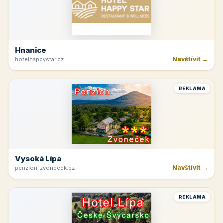
Hnanice
Navštívit →
hotelhappystar.cz
REKLAMA
Vysoká Lípa
Navštívit →
penzion-zvonecek.cz
REKLAMA