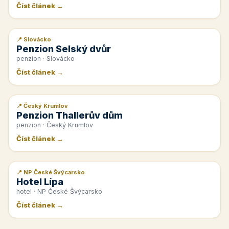
Číst článek →
📍 Slovácko
📰 PR článek
Penzion Selský dvůr
penzion · Slovácko
Číst článek →
📍 Český Krumlov
📰 PR článek
Penzion Thallerův dům
penzion · Český Krumlov
Číst článek →
📍 NP České Švýcarsko
📰 PR článek
Hotel Lípa
hotel · NP České Švýcarsko
Číst článek →