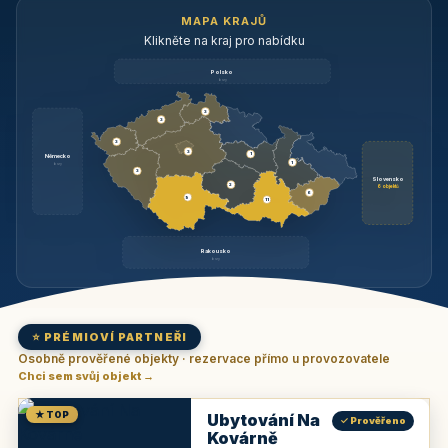
MAPA KRAJŮ
Klikněte na kraj pro nabídku
Polsko
brzy
3
3
3
3
1
Německo
1
brzy
3
Slovensko
2
6 objektů
6
9
11
Rakousko
brzy
⭐ PRÉMIOVÍ PARTNEŘI
Osobně prověřené objekty · rezervace přímo u provozovatele
Chci sem svůj objekt →
★ TOP
Ubytování Na
✓ Prověřeno
Kovárně