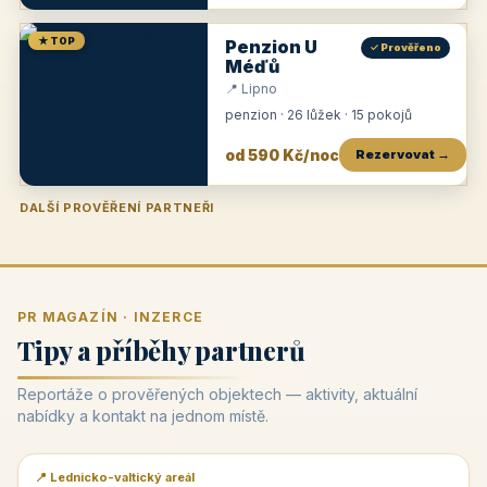
★ TOP
Penzion U
✓ Prověřeno
Méďů
📍 Lipno
penzion · 26 lůžek · 15 pokojů
od 590 Kč/noc
Rezervovat →
DALŠÍ PROVĚŘENÍ PARTNEŘI
Penzion U Zámku
Pension Faber
Penzion a vinařství Dobrovolný
Penzion a restaurace Maštal
Krčma Šatlava
Hotel Rozvoj
Penzion Zvoneček
Penzion Selský dvůr
Penzion Thallerův dům
Hotel Lípa
★
od 500 Kč
★
od 845 Kč
★
od 300 Kč
★
od 360 Kč
★
🍽️
★
od 400 Kč
★
od 550 Kč
★
od 530 Kč
★
od 1 190 Kč
★
od 450 Kč
PR MAGAZÍN · INZERCE
Tipy a příběhy partnerů
Reportáže o prověřených objektech — aktivity, aktuální
nabídky a kontakt na jednom místě.
📍 Lednicko-valtický areál
📰 PR článek