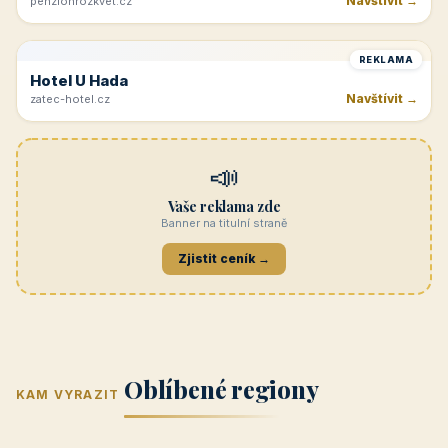
Navštívit →
penzionrozkvet.cz
REKLAMA
Hotel U Hada
Navštívit →
zatec-hotel.cz
📣
Vaše reklama zde
Banner na titulní straně
Zjistit ceník →