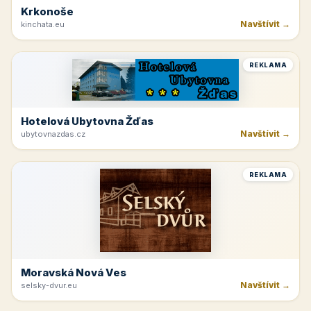
Krkonoše
Navštívit →
kinchata.eu
REKLAMA
Hotelová Ubytovna Žďas
Navštívit →
ubytovnazdas.cz
REKLAMA
Moravská Nová Ves
Navštívit →
selsky-dvur.eu