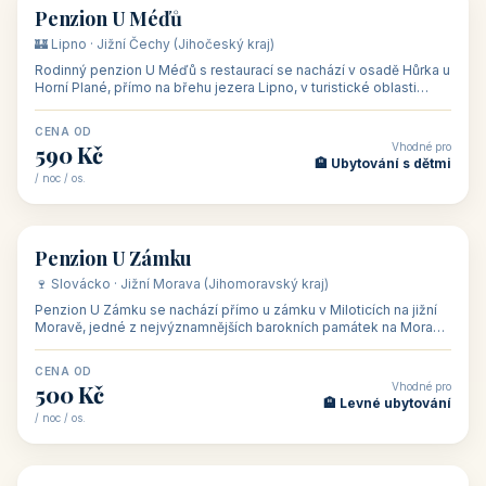
CENA OD
Vhodné pro
480 Kč
🏨 Svatby
/ noc / os.
👥 26
🏡 penzion
Penzion U Méďů
🏰 Lipno · Jižní Čechy (Jihočeský kraj)
Rodinný penzion U Méďů s restaurací se nachází v osadě Hůrka u
Horní Plané, přímo na břehu jezera Lipno, v turistické oblasti
Šumava. Pokoje
CENA OD
Vhodné pro
590 Kč
🏨 Ubytování s dětmi
/ noc / os.
👥 28
🏡 penzion
Penzion U Zámku
🍷 Slovácko · Jižní Morava (Jihomoravský kraj)
Penzion U Zámku se nachází přímo u zámku v Miloticích na jižní
Moravě, jedné z nejvýznamnějších barokních památek na Moravě,
v budově bývalé