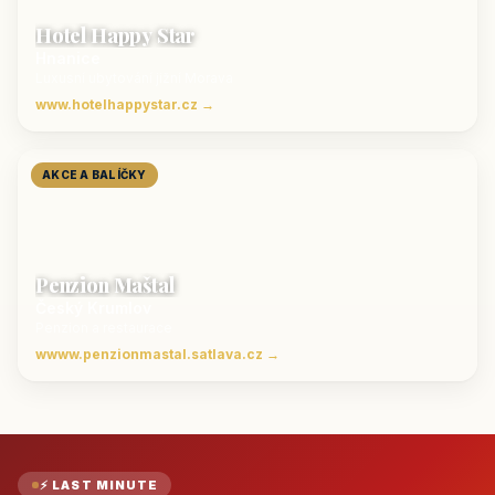
Hotel Happy Star
Hnanice
Luxusní ubytování jižní Morava
www.hotelhappystar.cz →
AKCE A BALÍČKY
Penzion Maštal
Český Krumlov
Penzion a restaurace
wwww.penzionmastal.satlava.cz →
⚡ LAST MINUTE