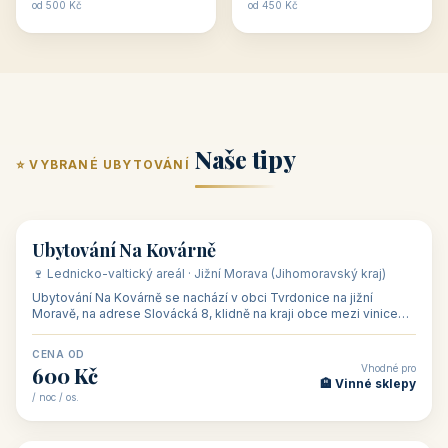
ubytování skupin v
zkušenosti pořádat i
Penzion U Méďů
Hotel a restaurace Koníček
penzionech, hotelích a
menší firemní akce a
od 590 Kč
od 1 170 Kč
apartmánech v ČR.
firemní školení, ale také
Šikland u Zvole nad Pernštejnem
Restaurace a penzion Eduard
Budete překva...
ob...
od 490 Kč
od 700 Kč
Restaurant - pension Rubín
Hotel Lípa
od 500 Kč
od 450 Kč
Naše tipy
⭐ VYBRANÉ UBYTOVÁNÍ
👥 17
🏡 penzion
Ubytování Na Kovárně
🍷 Lednicko-valtický areál · Jižní Morava (Jihomoravský kraj)
Ubytování Na Kovárně se nachází v obci Tvrdonice na jižní
Moravě, na adrese Slovácká 8, klidně na kraji obce mezi vinicemi,