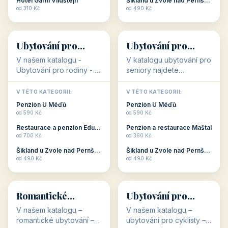
objekty, které s aktivní
objekty, které nabízí
V TÉTO KATEGORII:
V TÉTO KATEGORII:
dovolenou přímo
cenově dostupné
Restaurace a penzion Eduard
Penzion U Méďů
souvisejí. Aktivní
ubytování v ČR. Budete
od 700 Kč
od 590 Kč
dovolená nebo aktivní
překvapeni, že i v nižší
Penzion Pepicentrum
Hotel a restaurace Koníček
odpočinek jso...
c...
od 250 Kč
od 1 170 Kč
Hotel Garni Vildštejn
Šikland u Zvole nad Pernštejnem
👨‍👩‍👧‍👦
🧓
od 310 Kč
od 490 Kč
👨‍👩‍👧‍👦
🧓
34 objektů
33 objektů
Ubytování pro
Ubytování pro
rodiny
seniory
V našem katalogu -
V katalogu ubytování pro
Ubytování pro rodiny -
seniory najdete
jsou pro Vás připraveny
penziony a hotely, které
objekty, které svojí
jsou přizpůsobeny pro
V TÉTO KATEGORII:
V TÉTO KATEGORII:
polohou či vybaveností,
ubytování klientů vyššího
Penzion U Méďů
Penzion U Méďů
nabízí klidné ubytování
věku. Některé z nich
od 590 Kč
od 590 Kč
pro rodiny. Penziony,...
nabízí speciální balíč...
Restaurace a penzion Eduard
Penzion a restaurace Maštal
od 700 Kč
od 360 Kč
Šikland u Zvole nad Pernštejnem
Šikland u Zvole nad Pernštejnem
💕
🚴
od 490 Kč
od 490 Kč