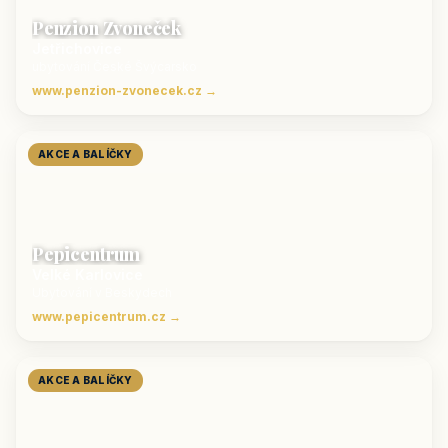
Penzion Zvoneček
Jetřichovice
ubytování České Švýcarsko
www.penzion-zvonecek.cz →
AKCE A BALÍČKY
Pepicentrum
Velké Karlovice
Ubytování v Beskydech
www.pepicentrum.cz →
AKCE A BALÍČKY