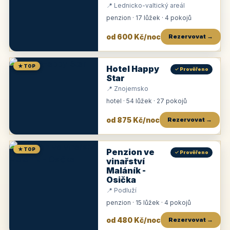
📍 Lednicko-valtický areál
penzion · 17 lůžek · 4 pokojů
od 600 Kč/noc
Rezervovat →
★ TOP
Hotel Happy
✓ Prověřeno
Star
📍 Znojemsko
hotel · 54 lůžek · 27 pokojů
od 875 Kč/noc
Rezervovat →
★ TOP
Penzion ve
✓ Prověřeno
vinařství
Maláník -
Osička
📍 Podluží
penzion · 15 lůžek · 4 pokojů
od 480 Kč/noc
Rezervovat →