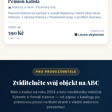
CENA OD
Vhodné pro
1 310 Kč
📅 Víkendové pobyty
/ noc / os.
👥 40
🏡 penzion
Pension Kalista
🏔️ Klatovy a okolí · Plzeňský kraj
Pension Kalista se nachází v osadě Radinovy, místní části obce
Vrhaveč, v okrese Klatovy v Plzeňském kraji, v podhůří Šumavy
— do města Klat
CENA OD
Vhodné pro
590 Kč
🏨 Levné ubytování
/ noc / os.
PRO PROVOZOVATELE