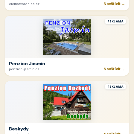
Navštívit →
cicinatvrdonice.cz
REKLAMA
Penzion Jasmín
Navštívit →
penzion-jasmin.cz
REKLAMA
Beskydy