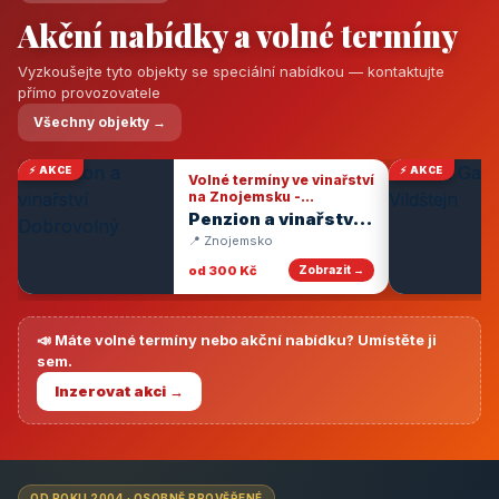
Akční nabídky a volné termíny
Vyzkoušejte tyto objekty se speciální nabídkou — kontaktujte
přímo provozovatele
Všechny objekty →
⚡ AKCE
⚡ AKCE
Volné termíny ve vinařství
na Znojemsku -
degustace vín
Penzion a vinařství
Dobrovolný
📍 Znojemsko
od 300 Kč
Zobrazit →
📣 Máte volné termíny nebo akční nabídku? Umístěte ji
sem.
Inzerovat akci →
OD ROKU 2004 · OSOBNĚ PROVĚŘENÉ