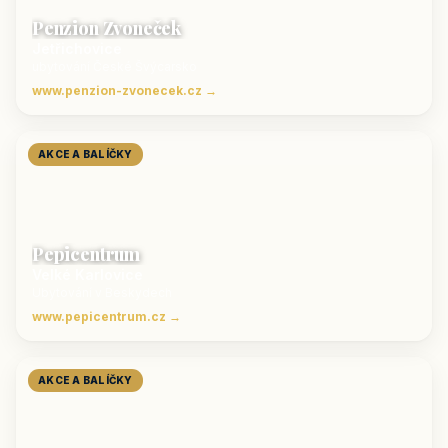
Penzion Zvoneček
Jetřichovice
ubytování České Švýcarsko
www.penzion-zvonecek.cz →
AKCE A BALÍČKY
Pepicentrum
Velké Karlovice
Ubytování v Beskydech
www.pepicentrum.cz →
AKCE A BALÍČKY