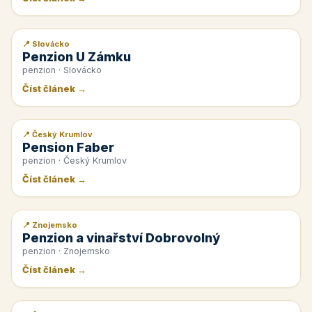
📍 Slovácko
📰 PR článek
Penzion U Zámku
penzion · Slovácko
Číst článek →
📍 Český Krumlov
📰 PR článek
Pension Faber
penzion · Český Krumlov
Číst článek →
📍 Znojemsko
📰 PR článek
Penzion a vinařství Dobrovolný
penzion · Znojemsko
Číst článek →