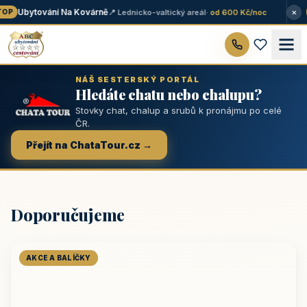
×
Ubytování Na Kovárně
📍 Lednicko-valtický areál
· od 600 Kč/noc
OP
NÁŠ SESTERSKÝ PORTÁL
Hledáte chatu nebo chalupu?
Stovky chat, chalup a srubů k pronájmu po celé
ČR.
Přejít na ChataTour.cz →
Doporučujeme
AKCE A BALÍČKY