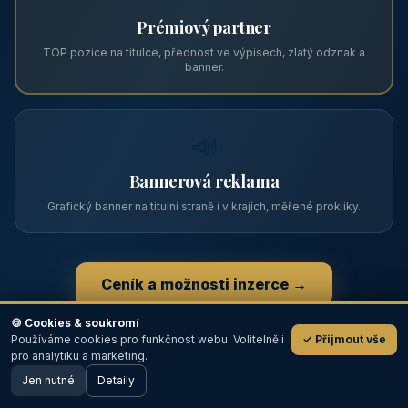
Zviditelněte svůj objekt na ABC
Web s tradicí od roku 2004 a tisíci návštěvníky měsíčně.
Vyberte si formát inzerce — od zápisu v katalogu po
prémiovou pozici na titulní straně s vlastní webovou
prezentací.
📋
Zápis v katalogu
Profil objektu, fotogalerie, kontakt, vlastní webová prezentace
a poptávky zdarma.
NEJPRODÁVANĚJŠÍ
⭐
🍪 Cookies & soukromí
Používáme cookies pro funkčnost webu. Volitelně i
✓ Přijmout vše
💬
Prémiový partner
pro analytiku a marketing.
Jen nutné
TOP pozice na titulce, přednost ve výpisech, zlatý odznak a
Detaily
🖥️ Desktop verze
Design
banner.