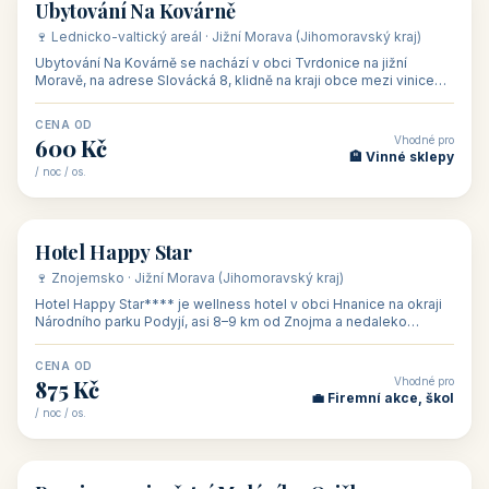
ubytování skupin v
zkušenosti pořádat i
Penzion U Méďů
Hotel a restaurace Koníček
penzionech, hotelích a
menší firemní akce a
od 590 Kč
od 1 170 Kč
apartmánech v ČR.
firemní školení, ale také
Šikland u Zvole nad Pernštejnem
Restaurace a penzion Eduard
Budete překva...
ob...
od 490 Kč
od 700 Kč
Restaurant - pension Rubín
Hotel Lípa
od 500 Kč
od 450 Kč
Naše tipy
⭐ VYBRANÉ UBYTOVÁNÍ
👥 17
🏡 penzion
Ubytování Na Kovárně
🍷 Lednicko-valtický areál · Jižní Morava (Jihomoravský kraj)
Ubytování Na Kovárně se nachází v obci Tvrdonice na jižní
Moravě, na adrese Slovácká 8, klidně na kraji obce mezi vinicemi,