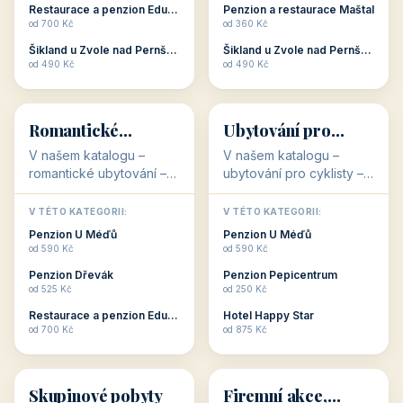
objekty, které s aktivní
objekty, které nabízí
V TÉTO KATEGORII:
V TÉTO KATEGORII:
dovolenou přímo
cenově dostupné
Restaurace a penzion Eduard
Penzion U Méďů
souvisejí. Aktivní
ubytování v ČR. Budete
od 700 Kč
od 590 Kč
dovolená nebo aktivní
překvapeni, že i v nižší
Penzion Pepicentrum
Hotel a restaurace Koníček
odpočinek jso...
c...
od 250 Kč
od 1 170 Kč
Hotel Garni Vildštejn
Šikland u Zvole nad Pernštejnem
👨‍👩‍👧‍👦
🧓
od 310 Kč
od 490 Kč
👨‍👩‍👧‍👦
🧓
34 objektů
33 objektů
Ubytování pro
Ubytování pro
rodiny
seniory
V našem katalogu -
V katalogu ubytování pro
Ubytování pro rodiny -
seniory najdete
jsou pro Vás připraveny
penziony a hotely, které
objekty, které svojí
jsou přizpůsobeny pro
V TÉTO KATEGORII:
V TÉTO KATEGORII:
polohou či vybaveností,
ubytování klientů vyššího
Penzion U Méďů
Penzion U Méďů
nabízí klidné ubytování
věku. Některé z nich
od 590 Kč
od 590 Kč
pro rodiny. Penziony,...
nabízí speciální balíč...
Restaurace a penzion Eduard
Penzion a restaurace Maštal
od 700 Kč
od 360 Kč
Šikland u Zvole nad Pernštejnem
Šikland u Zvole nad Pernštejnem
💕
🚴
od 490 Kč
od 490 Kč