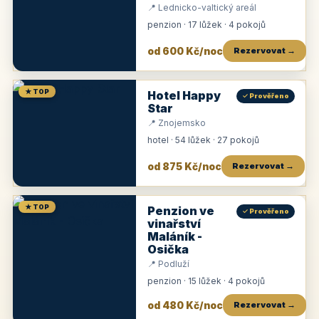
📍 Lednicko-valtický areál
penzion · 17 lůžek · 4 pokojů
od 600 Kč/noc
Rezervovat →
★ TOP
Hotel Happy
✓ Prověřeno
Star
📍 Znojemsko
hotel · 54 lůžek · 27 pokojů
od 875 Kč/noc
Rezervovat →
★ TOP
Penzion ve
✓ Prověřeno
vinařství
Maláník -
Osička
📍 Podluží
penzion · 15 lůžek · 4 pokojů
od 480 Kč/noc
Rezervovat →