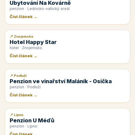
Ubytování Na Kovárně
penzion · Lednicko-valtický areál
Číst článek →
📍 Znojemsko
📰 PR článek
Hotel Happy Star
hotel · Znojemsko
Číst článek →
📍 Podluží
📰 PR článek
Penzion ve vinařství Maláník - Osička
penzion · Podluží
Číst článek →
📍 Lipno
📰 PR článek
Penzion U Méďů
penzion · Lipno
Číst článek →