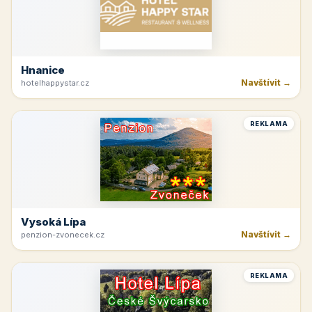
Hnanice
Navštívit →
hotelhappystar.cz
REKLAMA
Vysoká Lípa
Navštívit →
penzion-zvonecek.cz
REKLAMA