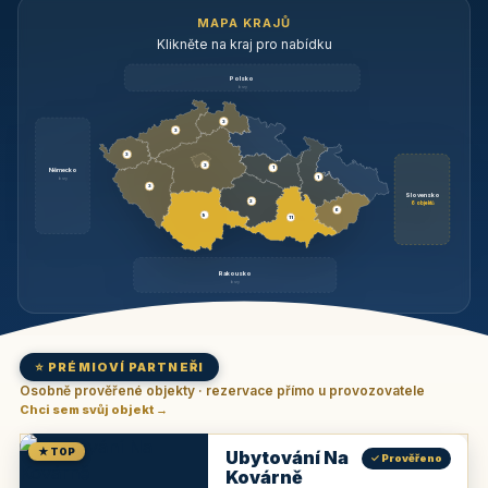
MAPA KRAJŮ
Klikněte na kraj pro nabídku
Polsko
brzy
3
3
3
3
1
Německo
1
brzy
3
Slovensko
2
6 objektů
6
9
11
Rakousko
brzy
⭐ PRÉMIOVÍ PARTNEŘI
Osobně prověřené objekty · rezervace přímo u provozovatele
Chci sem svůj objekt →
★ TOP
Ubytování Na
✓ Prověřeno
Kovárně