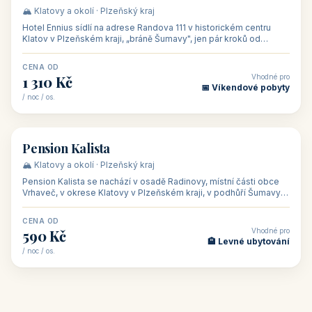
CENA OD
Vhodné pro
500 Kč
🏨 Levné ubytování
/ noc / os.
👥 44
🏡 penzion
Penzion Stella
🌄 Bílé Karpaty · Zlínský kraj
Penzion Stella se nachází v lázeňském městě Luhačovice ve
Zlínském kraji, na adrese Solné 1010 — asi 500 m od centra a 1
km od lázeňské kolo
CENA OD
Vhodné pro
1 050 Kč
🏨 Ubytování na horác
/ noc / os.
👥 50
🏨 hotel
Hotel Ennius
🏔️ Klatovy a okolí · Plzeňský kraj
Hotel Ennius sídlí na adrese Randova 111 v historickém centru
Klatov v Plzeňském kraji, „bráně Šumavy", jen pár kroků od
hlavního náměs