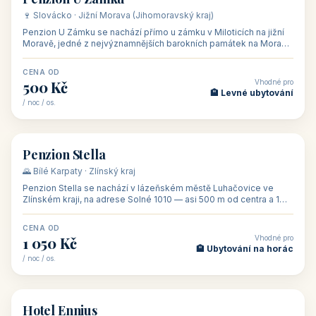
CENA OD
Vhodné pro
480 Kč
🏨 Svatby
/ noc / os.
👥 26
🏡 penzion
Penzion U Méďů
🏰 Lipno · Jižní Čechy (Jihočeský kraj)
Rodinný penzion U Méďů s restaurací se nachází v osadě Hůrka u
Horní Plané, přímo na břehu jezera Lipno, v turistické oblasti
Šumava. Pokoje
CENA OD
Vhodné pro
590 Kč
🏨 Ubytování s dětmi
/ noc / os.
👥 28
🏡 penzion
Penzion U Zámku
🍷 Slovácko · Jižní Morava (Jihomoravský kraj)
Penzion U Zámku se nachází přímo u zámku v Miloticích na jižní
Moravě, jedné z nejvýznamnějších barokních památek na Moravě,
v budově bývalé