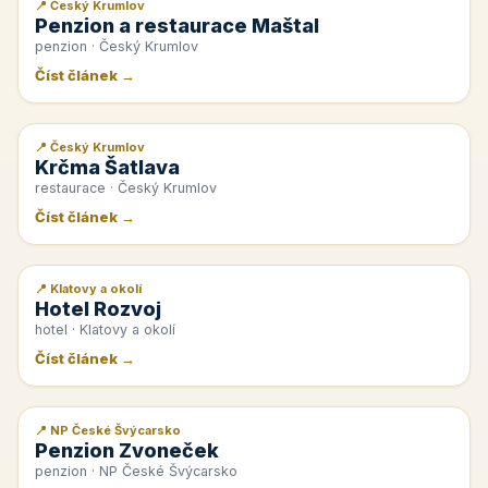
📍 Český Krumlov
📰 PR článek
Penzion a restaurace Maštal
penzion · Český Krumlov
Číst článek →
📍 Český Krumlov
📰 PR článek
Krčma Šatlava
restaurace · Český Krumlov
Číst článek →
📍 Klatovy a okolí
📰 PR článek
Hotel Rozvoj
hotel · Klatovy a okolí
Číst článek →
📍 NP České Švýcarsko
📰 PR článek
Penzion Zvoneček
penzion · NP České Švýcarsko