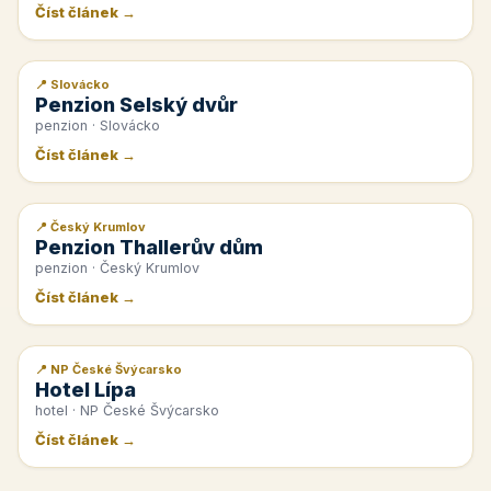
Číst článek →
📍 Slovácko
📰 PR článek
Penzion Selský dvůr
penzion · Slovácko
Číst článek →
📍 Český Krumlov
📰 PR článek
Penzion Thallerův dům
penzion · Český Krumlov
Číst článek →
📍 NP České Švýcarsko
📰 PR článek
Hotel Lípa
hotel · NP České Švýcarsko
Číst článek →