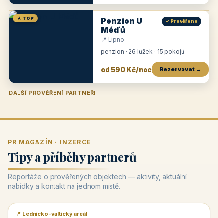
★ TOP
Penzion U
✓ Prověřeno
Méďů
📍 Lipno
penzion · 26 lůžek · 15 pokojů
od 590 Kč/noc
Rezervovat →
DALŠÍ PROVĚŘENÍ PARTNEŘI
Penzion U Zámku
Pension Faber
Penzion a vinařství Dobrovolný
Penzion a restaurace Maštal
Krčma Šatlava
Hotel Rozvoj
Penzion Zvoneček
Penzion Selský dvůr
Penzion Thallerův dům
Hotel Lípa
★
od 500 Kč
★
od 845 Kč
★
od 300 Kč
★
od 360 Kč
★
🍽️
★
od 400 Kč
★
od 550 Kč
★
od 530 Kč
★
od 1 190 Kč
★
od 450 Kč
PR MAGAZÍN · INZERCE
Tipy a příběhy partnerů
Reportáže o prověřených objektech — aktivity, aktuální
nabídky a kontakt na jednom místě.
📍 Lednicko-valtický areál
📰 PR článek