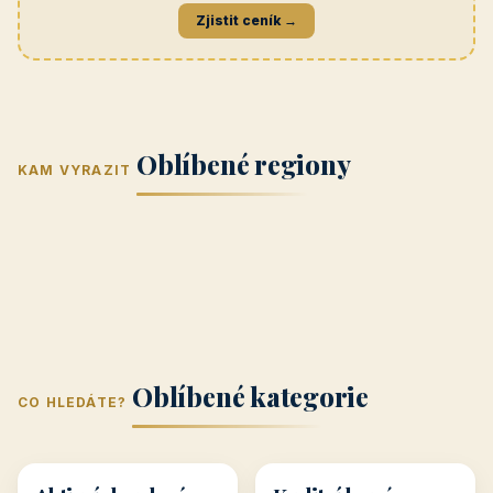
Navštívit →
penzionrozkvet.cz
REKLAMA
Hotel U Hada
Navštívit →
zatec-hotel.cz
📣
Vaše reklama zde
Banner na titulní straně
Zjistit ceník →