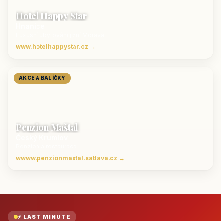
Hotel Happy Star
Hnanice
Luxusní ubytování jižní Morava
www.hotelhappystar.cz →
AKCE A BALÍČKY
Penzion Maštal
Český Krumlov
Penzion a restaurace
wwww.penzionmastal.satlava.cz →
⚡ LAST MINUTE