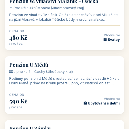
asi 8 km od dáln
CENA OD
Vhodné pro
600 Kč
🏨 Vinné sklepy
/ noc / os.
👥 54
🏨 hotel
Hotel Happy Star
🍷 Znojemsko · Jižní Morava (Jihomoravský kraj)
Hotel Happy Star**** je wellness hotel v obci Hnanice na okraji
Národního parku Podyjí, asi 8–9 km od Znojma a nedaleko
rakouských hranic, v
CENA OD
Vhodné pro
875 Kč
💼 Firemní akce, škol
/ noc / os.
👥 15
🏡 penzion
Penzion ve vinařství Maláník - Osička
🍷 Podluží · Jižní Morava (Jihomoravský kraj)
Penzion ve vinařství Maláník-Osička se nachází v obci Mikulčice
na jižní Moravě, v lokalitě Těšické búdy, v srdci vinařské
podoblasti Slovác