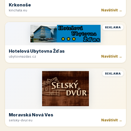
Krkonoše
Navštívit →
kinchata.eu
REKLAMA
Hotelová Ubytovna Žďas
Navštívit →
ubytovnazdas.cz
REKLAMA
Moravská Nová Ves
Navštívit →
selsky-dvur.eu