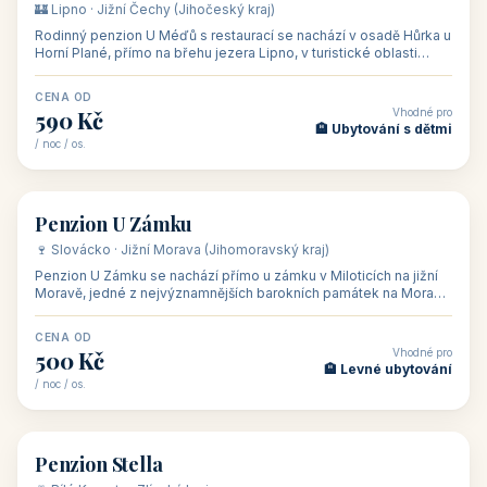
🏨 hotel
Hotel Happy Star
🍷 Znojemsko · Jižní Morava (Jihomoravský kraj)
Hotel Happy Star**** je wellness hotel v obci Hnanice na okraji
Národního parku Podyjí, asi 8–9 km od Znojma a nedaleko
rakouských hranic, v
CENA OD
Vhodné pro
875 Kč
💼 Firemní akce, škol
/ noc / os.
👥 15
🏡 penzion
Penzion ve vinařství Maláník - Osička
🍷 Podluží · Jižní Morava (Jihomoravský kraj)
Penzion ve vinařství Maláník-Osička se nachází v obci Mikulčice
na jižní Moravě, v lokalitě Těšické búdy, v srdci vinařské
podoblasti Slovác
CENA OD
Vhodné pro
480 Kč
🏨 Svatby
/ noc / os.
👥 26