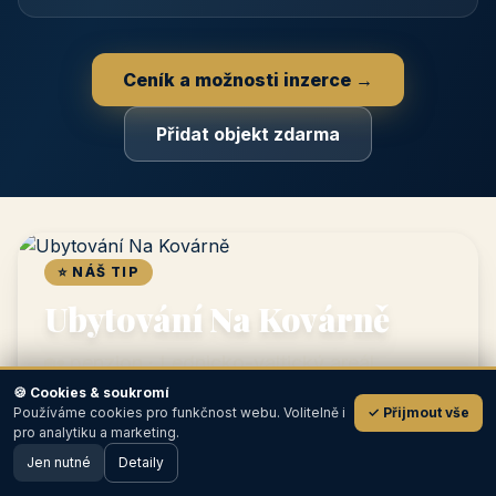
📋
Zápis v katalogu
Profil objektu, fotogalerie, kontakt, vlastní webová prezentace
a poptávky zdarma.
NEJPRODÁVANĚJŠÍ
⭐
Prémiový partner
TOP pozice na titulce, přednost ve výpisech, zlatý odznak a
banner.
🍪 Cookies & soukromí
Používáme cookies pro funkčnost webu. Volitelně i
✓ Přijmout vše
💬
📣
pro analytiku a marketing.
Jen nutné
Detaily
🖥️ Desktop verze
Design
Bannerová reklama