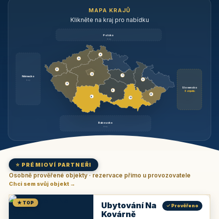
MAPA KRAJŮ
Klikněte na kraj pro nabídku
Polsko
brzy
3
3
3
3
1
Německo
1
brzy
3
Slovensko
2
6 objektů
6
9
11
Rakousko
brzy
⭐ PRÉMIOVÍ PARTNEŘI
Osobně prověřené objekty · rezervace přímo u provozovatele
Chci sem svůj objekt →
★ TOP
Ubytování Na
✓ Prověřeno
Kovárně