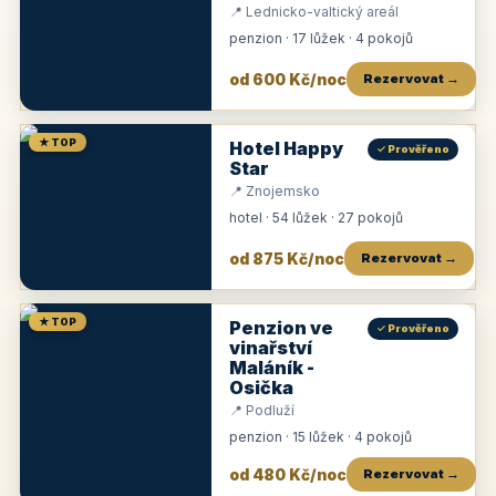
📍 Lednicko-valtický areál
penzion · 17 lůžek · 4 pokojů
od 600 Kč/noc
Rezervovat →
★ TOP
Hotel Happy
✓ Prověřeno
Star
📍 Znojemsko
hotel · 54 lůžek · 27 pokojů
od 875 Kč/noc
Rezervovat →
★ TOP
Penzion ve
✓ Prověřeno
vinařství
Maláník -
Osička
📍 Podluží
penzion · 15 lůžek · 4 pokojů
od 480 Kč/noc
Rezervovat →