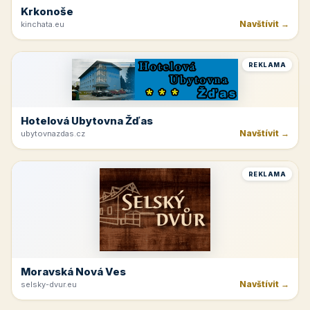
Krkonoše
Navštívit →
kinchata.eu
REKLAMA
Hotelová Ubytovna Žďas
Navštívit →
ubytovnazdas.cz
REKLAMA
Moravská Nová Ves
Navštívit →
selsky-dvur.eu