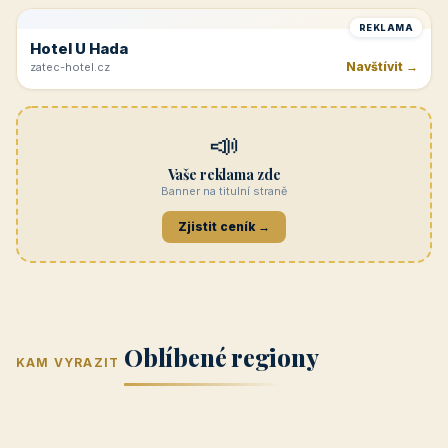
Navštívit →
cicinatvrdonice.cz
REKLAMA
Penzion Jasmín
Navštívit →
penzion-jasmin.cz
REKLAMA
Beskydy