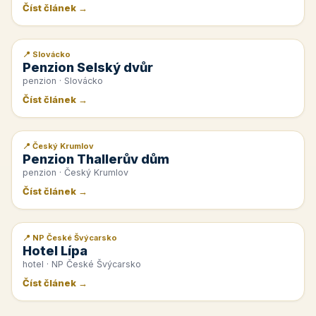
Číst článek →
📍 Slovácko
📰 PR článek
Penzion Selský dvůr
penzion · Slovácko
Číst článek →
📍 Český Krumlov
📰 PR článek
Penzion Thallerův dům
penzion · Český Krumlov
Číst článek →
📍 NP České Švýcarsko
📰 PR článek
Hotel Lípa
hotel · NP České Švýcarsko
Číst článek →