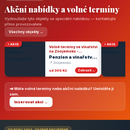
Akční nabídky a volné termíny
Vyzkoušejte tyto objekty se speciální nabídkou — kontaktujte
přímo provozovatele
Všechny objekty →
⚡ AKCE
⚡ AKCE
Volné termíny ve vinařství
na Znojemsku -
degustace vín
Penzion a vinařství
Dobrovolný
📍 Znojemsko
od 300 Kč
Zobrazit →
📣 Máte volné termíny nebo akční nabídku? Umístěte ji
sem.
Inzerovat akci →
OD ROKU 2004 · OSOBNĚ PROVĚŘENÉ