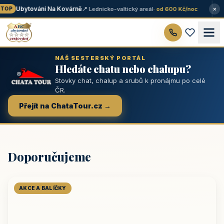
×
Ubytování Na Kovárně
📍 Lednicko-valtický areál
· od 600 Kč/noc
OP
NÁŠ SESTERSKÝ PORTÁL
Hledáte chatu nebo chalupu?
Stovky chat, chalup a srubů k pronájmu po celé
ČR.
Přejít na ChataTour.cz →
Doporučujeme
AKCE A BALÍČKY