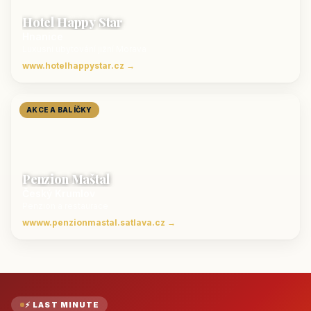
Hotel Happy Star
Hnanice
Luxusní ubytování jižní Morava
www.hotelhappystar.cz →
AKCE A BALÍČKY
Penzion Maštal
Český Krumlov
Penzion a restaurace
wwww.penzionmastal.satlava.cz →
⚡ LAST MINUTE