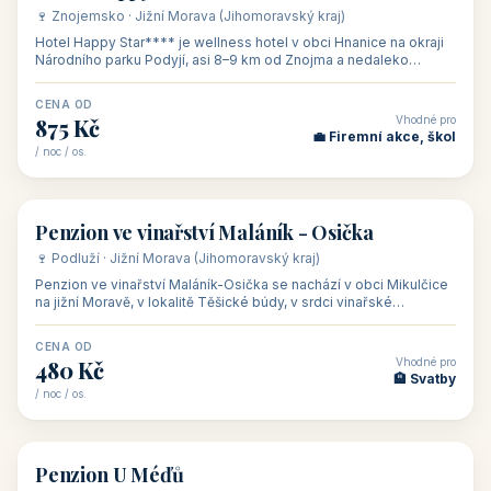
od 500 Kč
od 450 Kč
Naše tipy
⭐ VYBRANÉ UBYTOVÁNÍ
👥 17
🏡 penzion
Ubytování Na Kovárně
🍷 Lednicko-valtický areál · Jižní Morava (Jihomoravský kraj)
Ubytování Na Kovárně se nachází v obci Tvrdonice na jižní
Moravě, na adrese Slovácká 8, klidně na kraji obce mezi vinicemi,
asi 8 km od dáln
CENA OD
Vhodné pro
600 Kč
🏨 Vinné sklepy
/ noc / os.
👥 54