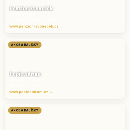
Penzion Zvoneček
Jetřichovice
ubytování České Švýcarsko
www.penzion-zvonecek.cz →
AKCE A BALÍČKY
Pepicentrum
Velké Karlovice
Ubytování v Beskydech
www.pepicentrum.cz →
AKCE A BALÍČKY