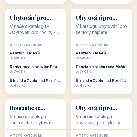
Plzeňský kraj
kraj)
3 objekty
3 objekty
3 objekty
3 objekty
Oblíbené kategorie
CO HLEDÁTE?
🥾
💰
🥾
💰
36 objektů
34 objektů
Aktivní dovolená
Kvalitní levné
ubytování
V našem katalogu –
V našem katalogu –
aktivní dovolená – jsou
kvalitní levné ubytování –
pro Vás připraveny
jsou pro Vás připraveny
objekty, které s aktivní
objekty, které nabízí
V TÉTO KATEGORII:
V TÉTO KATEGORII:
dovolenou přímo
cenově dostupné
Restaurace a penzion Eduard
Penzion U Méďů
souvisejí. Aktivní
ubytování v ČR. Budete
od 700 Kč
od 590 Kč
dovolená nebo aktivní
překvapeni, že i v nižší
Penzion Pepicentrum
Hotel a restaurace Koníček
odpočinek jso...
c...
od 250 Kč
od 1 170 Kč