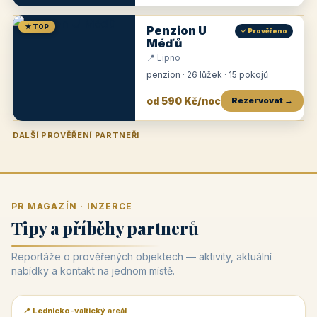
★ TOP
Penzion U
✓ Prověřeno
Méďů
📍 Lipno
penzion · 26 lůžek · 15 pokojů
od 590 Kč/noc
Rezervovat →
DALŠÍ PROVĚŘENÍ PARTNEŘI
Penzion U Zámku
Pension Faber
Penzion a vinařství Dobrovolný
Penzion a restaurace Maštal
Krčma Šatlava
Hotel Rozvoj
Penzion Zvoneček
Penzion Selský dvůr
Penzion Thallerův dům
Hotel Lípa
★
od 500 Kč
★
od 845 Kč
★
od 300 Kč
★
od 360 Kč
★
🍽️
★
od 400 Kč
★
od 550 Kč
★
od 530 Kč
★
od 1 190 Kč
★
od 450 Kč
PR MAGAZÍN · INZERCE
Tipy a příběhy partnerů
Reportáže o prověřených objektech — aktivity, aktuální
nabídky a kontakt na jednom místě.
📍 Lednicko-valtický areál
📰 PR článek