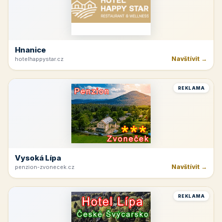
Hnanice
Navštívit →
hotelhappystar.cz
REKLAMA
Vysoká Lípa
Navštívit →
penzion-zvonecek.cz
REKLAMA