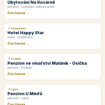
Ubytování Na Kovárně
penzion · Lednicko-valtický areál
Číst článek →
📍 Znojemsko
📰 PR článek
Hotel Happy Star
hotel · Znojemsko
Číst článek →
📍 Podluží
📰 PR článek
Penzion ve vinařství Maláník - Osička
penzion · Podluží
Číst článek →
📍 Lipno
📰 PR článek
Penzion U Méďů
penzion · Lipno
Číst článek →