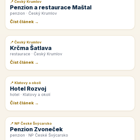
📍 Český Krumlov
📰 PR článek
Penzion a restaurace Maštal
penzion · Český Krumlov
Číst článek →
📍 Český Krumlov
📰 PR článek
Krčma Šatlava
restaurace · Český Krumlov
Číst článek →
📍 Klatovy a okolí
📰 PR článek
Hotel Rozvoj
hotel · Klatovy a okolí
Číst článek →
📍 NP České Švýcarsko
📰 PR článek
Penzion Zvoneček
penzion · NP České Švýcarsko