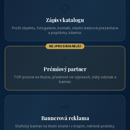
Pension Kalista
🏔️ Klatovy a okolí · Plzeňský kraj
Pension Kalista se nachází v osadě Radinovy, místní části obce
Vrhaveč, v okrese Klatovy v Plzeňském kraji, v podhůří Šumavy
— do města Klat
CENA OD
Vhodné pro
590 Kč
🏨 Levné ubytování
/ noc / os.
PRO PROVOZOVATELE
Zviditelněte svůj objekt na ABC
Web s tradicí od roku 2004 a tisíci návštěvníky měsíčně.
Vyberte si formát inzerce — od zápisu v katalogu po
prémiovou pozici na titulní straně s vlastní webovou
prezentací.