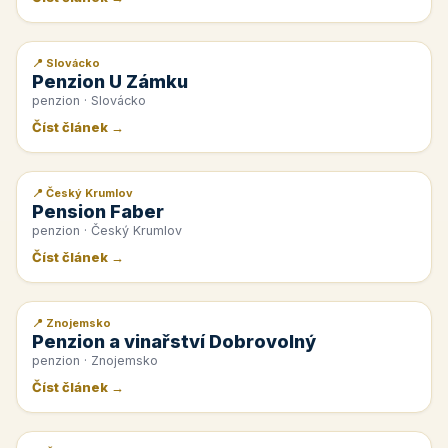
📍 Slovácko
📰 PR článek
Penzion U Zámku
penzion · Slovácko
Číst článek →
📍 Český Krumlov
📰 PR článek
Pension Faber
penzion · Český Krumlov
Číst článek →
📍 Znojemsko
📰 PR článek
Penzion a vinařství Dobrovolný
penzion · Znojemsko
Číst článek →