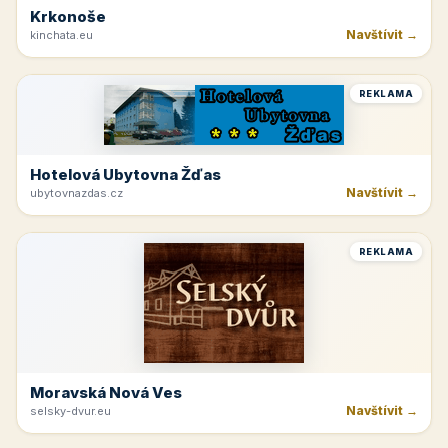
Krkonoše
Navštívit →
kinchata.eu
REKLAMA
Hotelová Ubytovna Žďas
Navštívit →
ubytovnazdas.cz
REKLAMA
Moravská Nová Ves
Navštívit →
selsky-dvur.eu