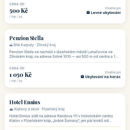
CENA OD
Vhodné pro
500 Kč
🏨 Levné ubytování
/ noc / os.
👥 44
🏡 penzion
Penzion Stella
🌄 Bílé Karpaty · Zlínský kraj
Penzion Stella se nachází v lázeňském městě Luhačovice ve
Zlínském kraji, na adrese Solné 1010 — asi 500 m od centra a 1
km od lázeňské kolo
CENA OD
Vhodné pro
1 050 Kč
🏨 Ubytování na horác
/ noc / os.
👥 50
🏨 hotel
Hotel Ennius
🏔️ Klatovy a okolí · Plzeňský kraj
Hotel Ennius sídlí na adrese Randova 111 v historickém centru
Klatov v Plzeňském kraji, „bráně Šumavy", jen pár kroků od
hlavního náměs