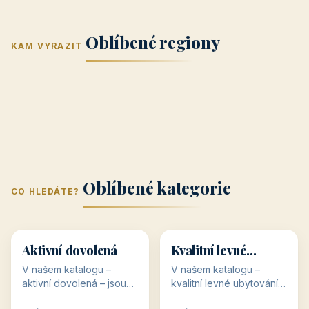
Jižní Morava
Jižní Čechy
(Jihomoravský
(Jihočeský
Střední Čechy
Oblíbené regiony
kraj)
Karlovarský
kraj)
KAM VYRAZIT
Zlínský kraj
Žilinský
(Středočeský
11 objektů
kraj
9 objektů
Liberecký kraj
6 objektů
Plzeňský kraj
4 objekty
kraj)
3 objekty
3 objekty
3 objekty
3 objekty
Oblíbené kategorie
CO HLEDÁTE?
🥾
💰
🥾
💰
36 objektů
34 objektů
Aktivní dovolená
Kvalitní levné
ubytování
V našem katalogu –
V našem katalogu –
aktivní dovolená – jsou
kvalitní levné ubytování –
pro Vás připraveny
jsou pro Vás připraveny