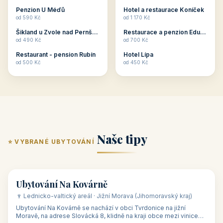
ubytování skupin v
zkušenosti pořádat i
Penzion U Méďů
Hotel a restaurace Koníček
penzionech, hotelích a
menší firemní akce a
od 590 Kč
od 1 170 Kč
apartmánech v ČR.
firemní školení, ale také
Šikland u Zvole nad Pernštejnem
Restaurace a penzion Eduard
Budete překva...
ob...
od 490 Kč
od 700 Kč
Restaurant - pension Rubín
Hotel Lípa
od 500 Kč
od 450 Kč
Naše tipy
⭐ VYBRANÉ UBYTOVÁNÍ
👥 17
🏡 penzion
Ubytování Na Kovárně
🍷 Lednicko-valtický areál · Jižní Morava (Jihomoravský kraj)
Ubytování Na Kovárně se nachází v obci Tvrdonice na jižní
Moravě, na adrese Slovácká 8, klidně na kraji obce mezi vinicemi,