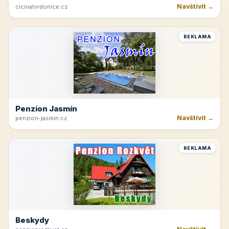
Navštívit →
cicinatvrdonice.cz
REKLAMA
Penzion Jasmín
Navštívit →
penzion-jasmin.cz
REKLAMA
Beskydy