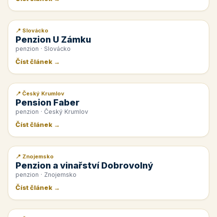
📍 Slovácko
📰 PR článek
Penzion U Zámku
penzion · Slovácko
Číst článek →
📍 Český Krumlov
📰 PR článek
Pension Faber
penzion · Český Krumlov
Číst článek →
📍 Znojemsko
📰 PR článek
Penzion a vinařství Dobrovolný
penzion · Znojemsko
Číst článek →