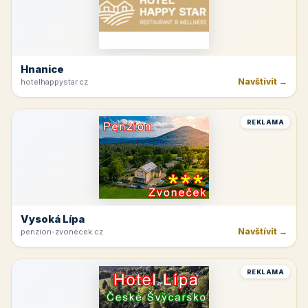
Hnanice
Navštívit →
hotelhappystar.cz
REKLAMA
Vysoká Lípa
Navštívit →
penzion-zvonecek.cz
REKLAMA