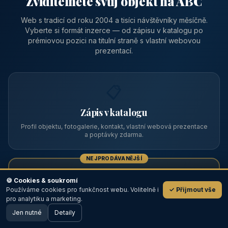
Zviditelněte svůj objekt na ABC
Web s tradicí od roku 2004 a tisíci návštěvníky měsíčně.
Vyberte si formát inzerce — od zápisu v katalogu po
prémiovou pozici na titulní straně s vlastní webovou
prezentací.
📋
Zápis v katalogu
Profil objektu, fotogalerie, kontakt, vlastní webová prezentace
a poptávky zdarma.
NEJPRODÁVANĚJŠÍ
⭐
🍪 Cookies & soukromí
Používáme cookies pro funkčnost webu. Volitelně i
✓ Přijmout vše
💬
Prémiový partner
pro analytiku a marketing.
Jen nutné
TOP pozice na titulce, přednost ve výpisech, zlatý odznak a
Detaily
🖥️ Desktop verze
Design
banner.