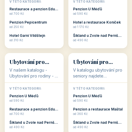
objekty, které s aktivní
objekty, které nabízí
V TÉTO KATEGORII:
V TÉTO KATEGORII:
dovolenou přímo
cenově dostupné
Restaurace a penzion Eduard
Penzion U Méďů
souvisejí. Aktivní
ubytování v ČR. Budete
od 700 Kč
od 590 Kč
dovolená nebo aktivní
překvapeni, že i v nižší
Penzion Pepicentrum
Hotel a restaurace Koníček
odpočinek jso...
c...
od 250 Kč
od 1 170 Kč
Hotel Garni Vildštejn
Šikland u Zvole nad Pernštejnem
👨‍👩‍👧‍👦
🧓
od 310 Kč
od 490 Kč
👨‍👩‍👧‍👦
🧓
34 objektů
33 objektů
Ubytování pro
Ubytování pro
rodiny
seniory
V našem katalogu -
V katalogu ubytování pro
Ubytování pro rodiny -
seniory najdete
jsou pro Vás připraveny
penziony a hotely, které
objekty, které svojí
jsou přizpůsobeny pro
V TÉTO KATEGORII:
V TÉTO KATEGORII:
polohou či vybaveností,
ubytování klientů vyššího
Penzion U Méďů
Penzion U Méďů
nabízí klidné ubytování
věku. Některé z nich
od 590 Kč
od 590 Kč
pro rodiny. Penziony,...
nabízí speciální balíč...
Restaurace a penzion Eduard
Penzion a restaurace Maštal
od 700 Kč
od 360 Kč
Šikland u Zvole nad Pernštejnem
Šikland u Zvole nad Pernštejnem
💕
🚴
od 490 Kč
od 490 Kč