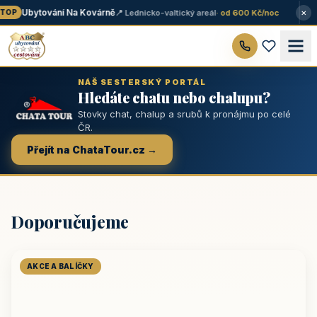
×
Ubytování Na Kovárně
📍 Lednicko-valtický areál
· od 600 Kč/noc
TOP
NÁŠ SESTERSKÝ PORTÁL
Hledáte chatu nebo chalupu?
Stovky chat, chalup a srubů k pronájmu po celé
ČR.
Přejít na ChataTour.cz →
Doporučujeme
AKCE A BALÍČKY