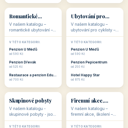
💕
🚴
32 objektů
32 objektů
Romantické
Ubytování pro
ubytování
cyklisty
V našem katalogu –
V našem katalogu –
romantické ubytování –
ubytování pro cyklisty –
jsou pro Vás připraveny
jsou pro Vás připraveny
objekty, které svojí
objekty, které jsou na
V TÉTO KATEGORII:
V TÉTO KATEGORII:
stavbou, polohou anebo
milovníky cykloturistiky
Penzion U Méďů
Penzion U Méďů
zaměřením nabízí
připraveny. Většinou mají
od 590 Kč
od 590 Kč
romantické pobyty.
přímo kolárny a...
Penzion Dřevák
Penzion Pepicentrum
Romantické ...
od 525 Kč
od 250 Kč
Restaurace a penzion Eduard
Hotel Happy Star
👥
💼
od 700 Kč
od 875 Kč
👥
💼
32 objektů
31 objektů
Skupinové pobyty
Firemní akce,
školení
V našem katalogu -
V našem katalogu –
skupinové pobyty - jsou
firemní akce, školení –
pro Vás připraveny
jsou pro Vás připraveny
objekty, které nabízí
objekty, které mají
V TÉTO KATEGORII:
V TÉTO KATEGORII: