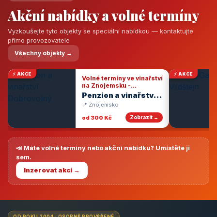
Akční nabídky a volné termíny
Vyzkoušejte tyto objekty se speciální nabídkou — kontaktujte
přímo provozovatele
Všechny objekty →
⚡ AKCE
⚡ AKCE
Volné termíny ve vinařství
na Znojemsku -
degustace vín
Penzion a vinařství
Dobrovolný
📍 Znojemsko
od 300 Kč
Zobrazit →
📣 Máte volné termíny nebo akční nabídku? Umístěte ji
sem.
Inzerovat akci →
OD ROKU 2004 · OSOBNĚ PROVĚŘENÉ