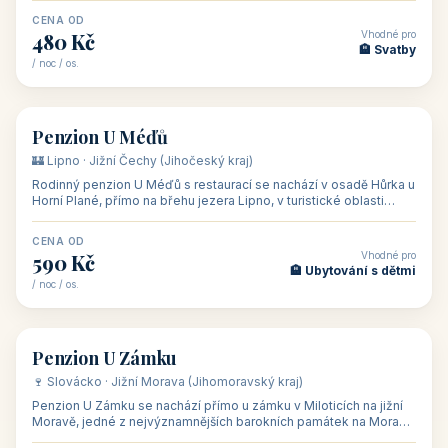
CENA OD
Vhodné pro
480 Kč
🏨 Svatby
/ noc / os.
👥 26
🏡 penzion
Penzion U Méďů
🏰 Lipno · Jižní Čechy (Jihočeský kraj)
Rodinný penzion U Méďů s restaurací se nachází v osadě Hůrka u
Horní Plané, přímo na břehu jezera Lipno, v turistické oblasti
Šumava. Pokoje
CENA OD
Vhodné pro
590 Kč
🏨 Ubytování s dětmi
/ noc / os.
👥 28
🏡 penzion
Penzion U Zámku
🍷 Slovácko · Jižní Morava (Jihomoravský kraj)
Penzion U Zámku se nachází přímo u zámku v Miloticích na jižní
Moravě, jedné z nejvýznamnějších barokních památek na Moravě,
v budově bývalé