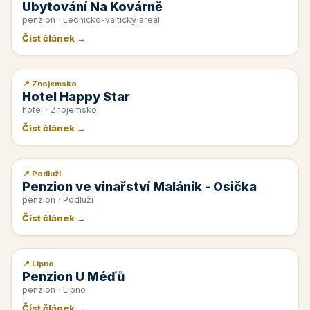
Ubytování Na Kovárně
penzion · Lednicko-valtický areál
Číst článek →
📍 Znojemsko
📰 PR článek
Hotel Happy Star
hotel · Znojemsko
Číst článek →
📍 Podluží
📰 PR článek
Penzion ve vinařství Maláník - Osička
penzion · Podluží
Číst článek →
📍 Lipno
📰 PR článek
Penzion U Méďů
penzion · Lipno
Číst článek →