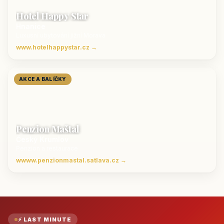
Hotel Happy Star
Hnanice
Luxusní ubytování jižní Morava
www.hotelhappystar.cz →
AKCE A BALÍČKY
Penzion Maštal
Český Krumlov
Penzion a restaurace
wwww.penzionmastal.satlava.cz →
⚡ LAST MINUTE