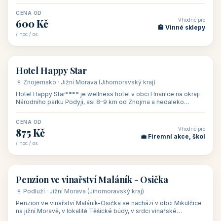
asi 8 km od dáln
CENA OD
Vhodné pro
600 Kč
🏨 Vinné sklepy
/ noc / os.
👥 54
🏨 hotel
Hotel Happy Star
🍷 Znojemsko · Jižní Morava (Jihomoravský kraj)
Hotel Happy Star**** je wellness hotel v obci Hnanice na okraji
Národního parku Podyjí, asi 8–9 km od Znojma a nedaleko
rakouských hranic, v
CENA OD
Vhodné pro
875 Kč
💼 Firemní akce, škol
/ noc / os.
👥 15
🏡 penzion
Penzion ve vinařství Maláník - Osička
🍷 Podluží · Jižní Morava (Jihomoravský kraj)
Penzion ve vinařství Maláník-Osička se nachází v obci Mikulčice
na jižní Moravě, v lokalitě Těšické búdy, v srdci vinařské
podoblasti Slovác