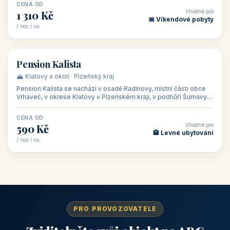
CENA OD
Vhodné pro
1 310 Kč
📅 Víkendové pobyty
/ noc / os.
👥 40
🏡 penzion
Pension Kalista
🏔️ Klatovy a okolí · Plzeňský kraj
Pension Kalista se nachází v osadě Radinovy, místní části obce
Vrhaveč, v okrese Klatovy v Plzeňském kraji, v podhůří Šumavy
— do města Klat
CENA OD
Vhodné pro
590 Kč
🏨 Levné ubytování
/ noc / os.
PRO PROVOZOVATELE