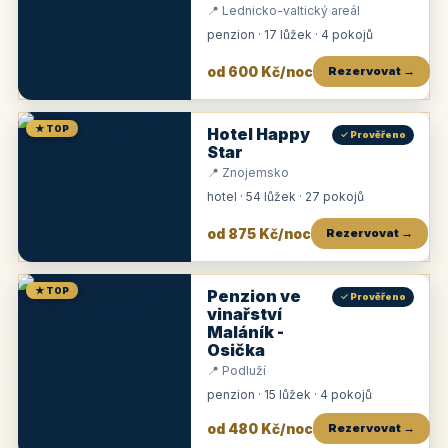
📍 Lednicko-valtický areál
penzion · 17 lůžek · 4 pokojů
od 600 Kč/noc
Rezervovat →
★ TOP
Hotel Happy
✓ Prověřeno
Star
📍 Znojemsko
hotel · 54 lůžek · 27 pokojů
od 875 Kč/noc
Rezervovat →
★ TOP
Penzion ve
✓ Prověřeno
vinařství
Maláník -
Osička
📍 Podluží
penzion · 15 lůžek · 4 pokojů
od 480 Kč/noc
Rezervovat →