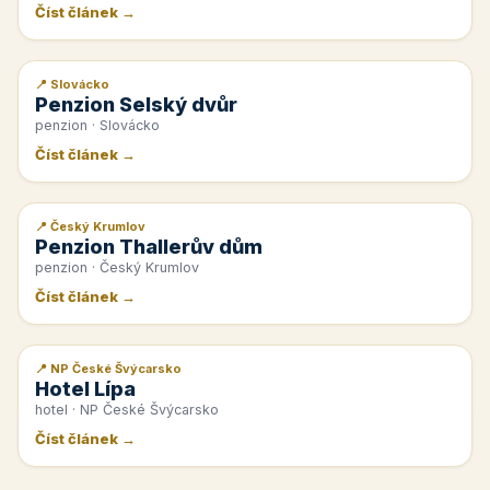
Číst článek →
📍 Slovácko
📰 PR článek
Penzion Selský dvůr
penzion · Slovácko
Číst článek →
📍 Český Krumlov
📰 PR článek
Penzion Thallerův dům
penzion · Český Krumlov
Číst článek →
📍 NP České Švýcarsko
📰 PR článek
Hotel Lípa
hotel · NP České Švýcarsko
Číst článek →