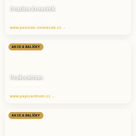
Penzion Zvoneček
Jetřichovice
ubytování České Švýcarsko
www.penzion-zvonecek.cz →
AKCE A BALÍČKY
Pepicentrum
Velké Karlovice
Ubytování v Beskydech
www.pepicentrum.cz →
AKCE A BALÍČKY