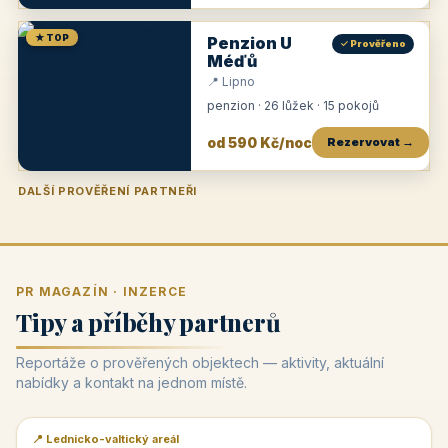
★ TOP
Penzion U
✓ Prověřeno
Méďů
📍 Lipno
penzion · 26 lůžek · 15 pokojů
od 590 Kč/noc
Rezervovat →
DALŠÍ PROVĚŘENÍ PARTNEŘI
Penzion U Zámku
Pension Faber
Penzion a vinařství Dobrovolný
Penzion a restaurace Maštal
Krčma Šatlava
Hotel Rozvoj
Penzion Zvoneček
Penzion Selský dvůr
Penzion Thallerův dům
Hotel Lípa
★
od 500 Kč
★
od 845 Kč
★
od 300 Kč
★
od 360 Kč
★
🍽️
★
od 400 Kč
★
od 550 Kč
★
od 530 Kč
★
od 1 190 Kč
★
od 450 Kč
PR MAGAZÍN · INZERCE
Tipy a příběhy partnerů
Reportáže o prověřených objektech — aktivity, aktuální
nabídky a kontakt na jednom místě.
📍 Lednicko-valtický areál
📰 PR článek