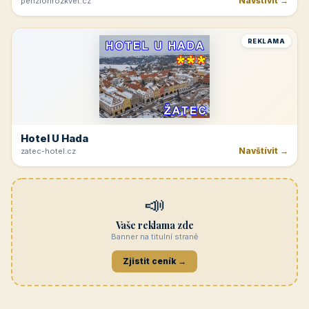
Navštívit →
penzionrozkvet.cz
REKLAMA
Hotel U Hada
Navštívit →
zatec-hotel.cz
📣
Vaše reklama zde
Banner na titulní straně
Zjistit ceník →