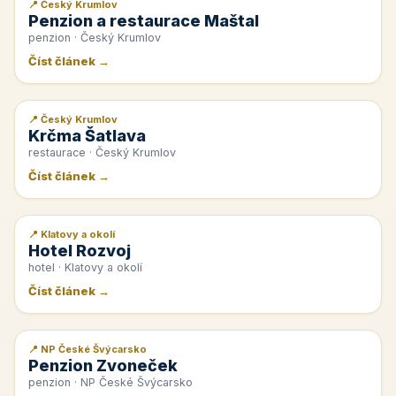
📍 Český Krumlov
📰 PR článek
Penzion a restaurace Maštal
penzion · Český Krumlov
Číst článek →
📍 Český Krumlov
📰 PR článek
Krčma Šatlava
restaurace · Český Krumlov
Číst článek →
📍 Klatovy a okolí
📰 PR článek
Hotel Rozvoj
hotel · Klatovy a okolí
Číst článek →
📍 NP České Švýcarsko
📰 PR článek
Penzion Zvoneček
penzion · NP České Švýcarsko