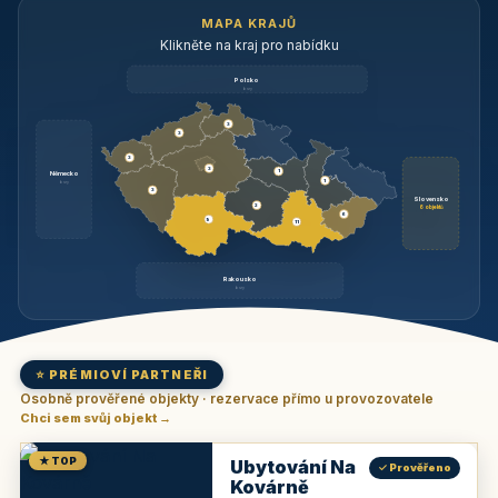
MAPA KRAJŮ
Klikněte na kraj pro nabídku
Polsko
brzy
3
3
3
3
1
Německo
1
brzy
3
Slovensko
2
6 objektů
6
9
11
Rakousko
brzy
⭐ PRÉMIOVÍ PARTNEŘI
Osobně prověřené objekty · rezervace přímo u provozovatele
Chci sem svůj objekt →
★ TOP
Ubytování Na
✓ Prověřeno
Kovárně