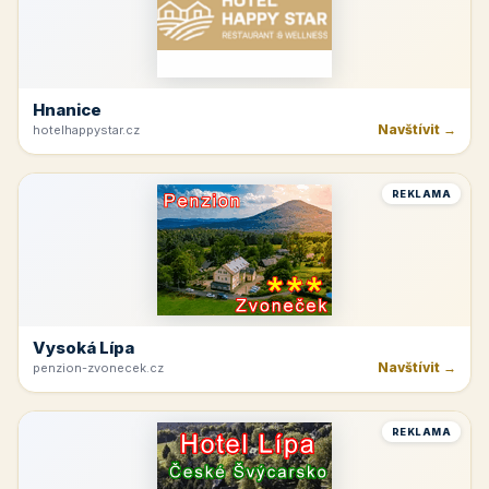
Hnanice
Navštívit →
hotelhappystar.cz
REKLAMA
Vysoká Lípa
Navštívit →
penzion-zvonecek.cz
REKLAMA