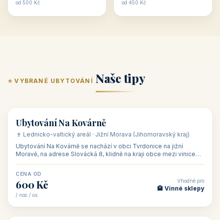
ubytování skupin v
zkušenosti pořádat i
Penzion U Méďů
Hotel a restaurace Koníček
penzionech, hotelích a
menší firemní akce a
od 590 Kč
od 1 170 Kč
apartmánech v ČR.
firemní školení, ale také
Šikland u Zvole nad Pernštejnem
Restaurace a penzion Eduard
Budete překva...
ob...
od 490 Kč
od 700 Kč
Restaurant - pension Rubín
Hotel Lípa
od 500 Kč
od 450 Kč
Naše tipy
⭐ VYBRANÉ UBYTOVÁNÍ
👥 17
🏡 penzion
Ubytování Na Kovárně
🍷 Lednicko-valtický areál · Jižní Morava (Jihomoravský kraj)
Ubytování Na Kovárně se nachází v obci Tvrdonice na jižní
Moravě, na adrese Slovácká 8, klidně na kraji obce mezi vinicemi,