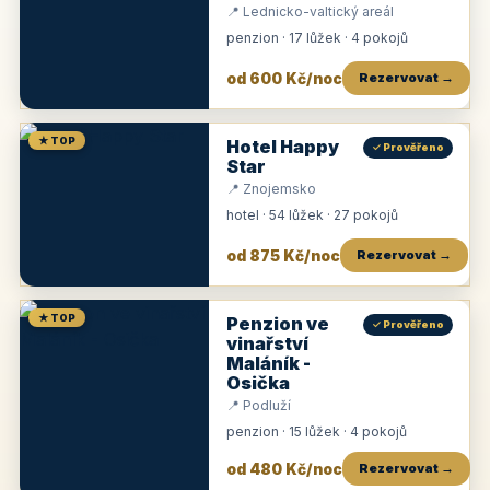
📍 Lednicko-valtický areál
penzion · 17 lůžek · 4 pokojů
od 600 Kč/noc
Rezervovat →
★ TOP
Hotel Happy
✓ Prověřeno
Star
📍 Znojemsko
hotel · 54 lůžek · 27 pokojů
od 875 Kč/noc
Rezervovat →
★ TOP
Penzion ve
✓ Prověřeno
vinařství
Maláník -
Osička
📍 Podluží
penzion · 15 lůžek · 4 pokojů
od 480 Kč/noc
Rezervovat →