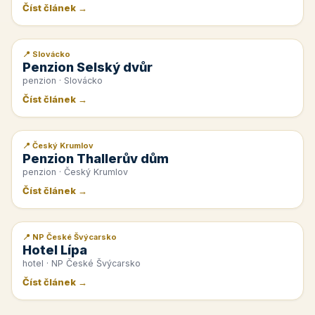
Číst článek →
📍 Slovácko
📰 PR článek
Penzion Selský dvůr
penzion · Slovácko
Číst článek →
📍 Český Krumlov
📰 PR článek
Penzion Thallerův dům
penzion · Český Krumlov
Číst článek →
📍 NP České Švýcarsko
📰 PR článek
Hotel Lípa
hotel · NP České Švýcarsko
Číst článek →