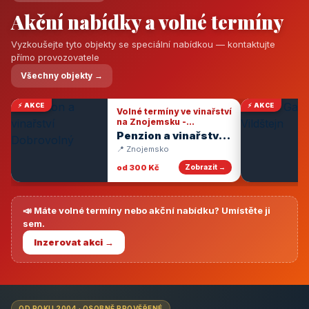
Akční nabídky a volné termíny
Vyzkoušejte tyto objekty se speciální nabídkou — kontaktujte
přímo provozovatele
Všechny objekty →
⚡ AKCE
⚡ AKCE
Volné termíny ve vinařství
na Znojemsku -
degustace vín
Penzion a vinařství
Dobrovolný
📍 Znojemsko
od 300 Kč
Zobrazit →
📣 Máte volné termíny nebo akční nabídku? Umístěte ji
sem.
Inzerovat akci →
OD ROKU 2004 · OSOBNĚ PROVĚŘENÉ