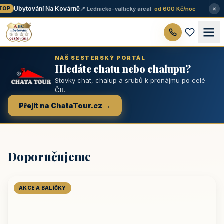
×
Ubytování Na Kovárně
📍 Lednicko-valtický areál
· od 600 Kč/noc
OP
NÁŠ SESTERSKÝ PORTÁL
Hledáte chatu nebo chalupu?
Stovky chat, chalup a srubů k pronájmu po celé
ČR.
Přejít na ChataTour.cz →
Doporučujeme
AKCE A BALÍČKY