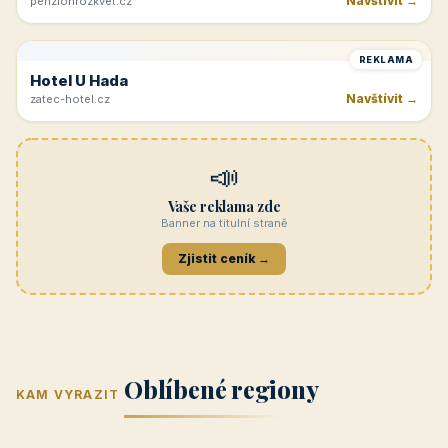
Navštívit →
penzionrozkvet.cz
REKLAMA
Hotel U Hada
Navštívit →
zatec-hotel.cz
📣
Vaše reklama zde
Banner na titulní straně
Zjistit ceník →