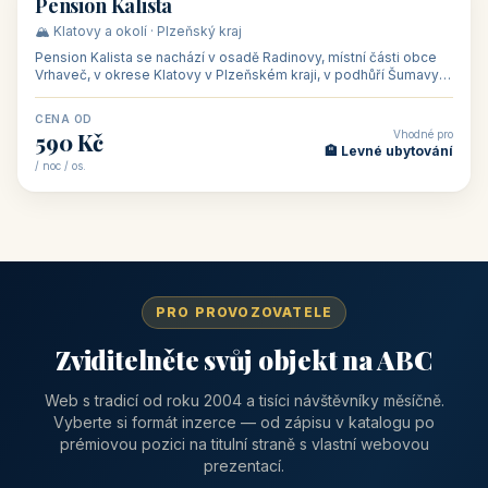
CENA OD
Vhodné pro
1 310 Kč
📅 Víkendové pobyty
/ noc / os.
👥 40
🏡 penzion
Pension Kalista
🏔️ Klatovy a okolí · Plzeňský kraj
Pension Kalista se nachází v osadě Radinovy, místní části obce
Vrhaveč, v okrese Klatovy v Plzeňském kraji, v podhůří Šumavy
— do města Klat
CENA OD
Vhodné pro
590 Kč
🏨 Levné ubytování
/ noc / os.
PRO PROVOZOVATELE