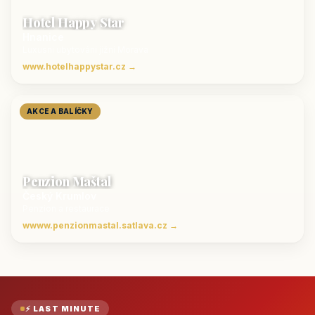
Hotel Happy Star
Hnanice
Luxusní ubytování jižní Morava
www.hotelhappystar.cz →
AKCE A BALÍČKY
Penzion Maštal
Český Krumlov
Penzion a restaurace
wwww.penzionmastal.satlava.cz →
⚡ LAST MINUTE