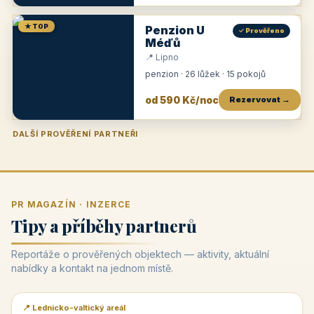
★ TOP
Penzion U
✓ Prověřeno
Méďů
📍 Lipno
penzion · 26 lůžek · 15 pokojů
od 590 Kč/noc
Rezervovat →
DALŠÍ PROVĚŘENÍ PARTNEŘI
Penzion U Zámku
Pension Faber
Penzion a vinařství Dobrovolný
Penzion a restaurace Maštal
Krčma Šatlava
Hotel Rozvoj
Penzion Zvoneček
Penzion Selský dvůr
Penzion Thallerův dům
Hotel Lípa
★
od 500 Kč
★
od 845 Kč
★
od 300 Kč
★
od 360 Kč
★
🍽️
★
od 400 Kč
★
od 550 Kč
★
od 530 Kč
★
od 1 190 Kč
★
od 450 Kč
PR MAGAZÍN · INZERCE
Tipy a příběhy partnerů
Reportáže o prověřených objektech — aktivity, aktuální
nabídky a kontakt na jednom místě.
📍 Lednicko-valtický areál
📰 PR článek