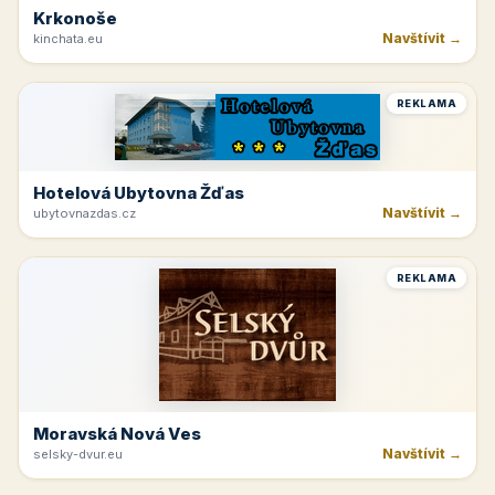
Krkonoše
Navštívit →
kinchata.eu
REKLAMA
Hotelová Ubytovna Žďas
Navštívit →
ubytovnazdas.cz
REKLAMA
Moravská Nová Ves
Navštívit →
selsky-dvur.eu