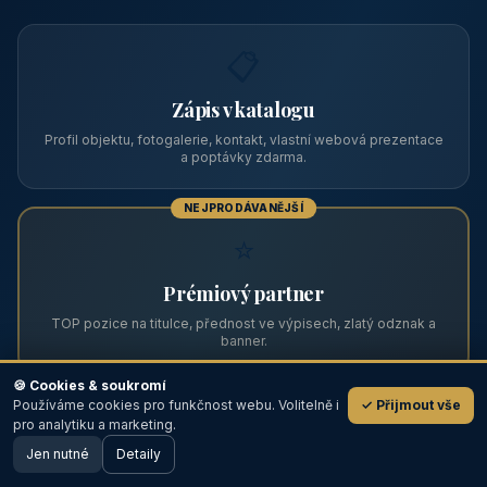
Zviditelněte svůj objekt na ABC
Web s tradicí od roku 2004 a tisíci návštěvníky měsíčně.
Vyberte si formát inzerce — od zápisu v katalogu po
prémiovou pozici na titulní straně s vlastní webovou
prezentací.
📋
Zápis v katalogu
Profil objektu, fotogalerie, kontakt, vlastní webová prezentace
a poptávky zdarma.
NEJPRODÁVANĚJŠÍ
⭐
🍪 Cookies & soukromí
Používáme cookies pro funkčnost webu. Volitelně i
✓ Přijmout vše
💬
Prémiový partner
pro analytiku a marketing.
Jen nutné
TOP pozice na titulce, přednost ve výpisech, zlatý odznak a
Detaily
🖥️ Desktop verze
Design
banner.