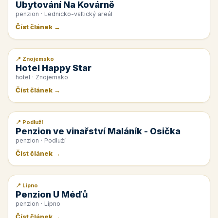
Ubytování Na Kovárně
penzion · Lednicko-valtický areál
Číst článek →
📍 Znojemsko
📰 PR článek
Hotel Happy Star
hotel · Znojemsko
Číst článek →
📍 Podluží
📰 PR článek
Penzion ve vinařství Maláník - Osička
penzion · Podluží
Číst článek →
📍 Lipno
📰 PR článek
Penzion U Méďů
penzion · Lipno
Číst článek →