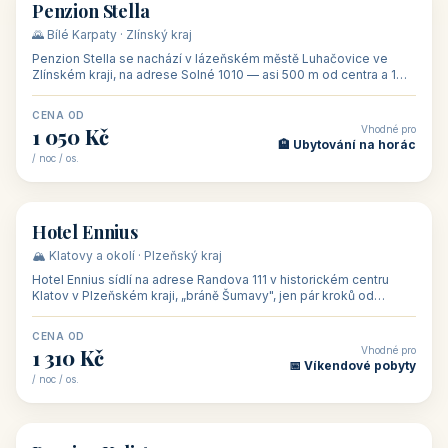
CENA OD
Vhodné pro
500 Kč
🏨 Levné ubytování
/ noc / os.
👥 44
🏡 penzion
Penzion Stella
🌄 Bílé Karpaty · Zlínský kraj
Penzion Stella se nachází v lázeňském městě Luhačovice ve
Zlínském kraji, na adrese Solné 1010 — asi 500 m od centra a 1
km od lázeňské kolo
CENA OD
Vhodné pro
1 050 Kč
🏨 Ubytování na horác
/ noc / os.
👥 50
🏨 hotel
Hotel Ennius
🏔️ Klatovy a okolí · Plzeňský kraj
Hotel Ennius sídlí na adrese Randova 111 v historickém centru
Klatov v Plzeňském kraji, „bráně Šumavy", jen pár kroků od
hlavního náměs