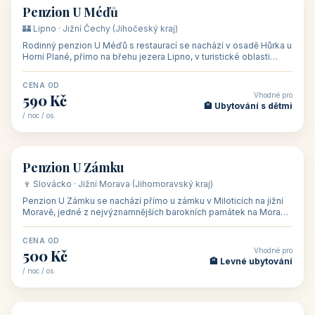
CENA OD
Vhodné pro
480 Kč
🏨 Svatby
/ noc / os.
👥 26
🏡 penzion
Penzion U Méďů
🏰 Lipno · Jižní Čechy (Jihočeský kraj)
Rodinný penzion U Méďů s restaurací se nachází v osadě Hůrka u
Horní Plané, přímo na břehu jezera Lipno, v turistické oblasti
Šumava. Pokoje
CENA OD
Vhodné pro
590 Kč
🏨 Ubytování s dětmi
/ noc / os.
👥 28
🏡 penzion
Penzion U Zámku
🍷 Slovácko · Jižní Morava (Jihomoravský kraj)
Penzion U Zámku se nachází přímo u zámku v Miloticích na jižní
Moravě, jedné z nejvýznamnějších barokních památek na Moravě,
v budově bývalé