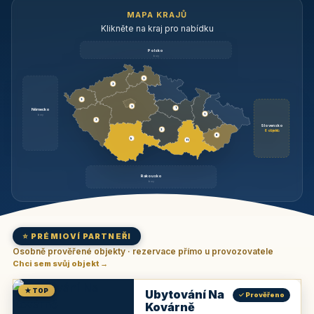
MAPA KRAJŮ
Klikněte na kraj pro nabídku
Polsko
brzy
3
3
3
3
1
Německo
1
brzy
3
Slovensko
2
6 objektů
6
9
11
Rakousko
brzy
⭐ PRÉMIOVÍ PARTNEŘI
Osobně prověřené objekty · rezervace přímo u provozovatele
Chci sem svůj objekt →
★ TOP
Ubytování Na
✓ Prověřeno
Kovárně