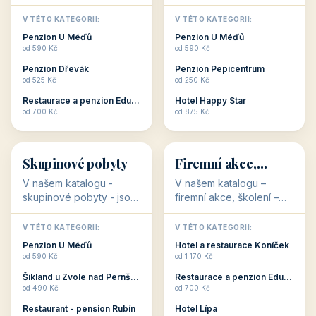
💕
🚴
32 objektů
32 objektů
Romantické
Ubytování pro
ubytování
cyklisty
V našem katalogu –
V našem katalogu –
romantické ubytování –
ubytování pro cyklisty –
jsou pro Vás připraveny
jsou pro Vás připraveny
objekty, které svojí
objekty, které jsou na
V TÉTO KATEGORII:
V TÉTO KATEGORII:
stavbou, polohou anebo
milovníky cykloturistiky
Penzion U Méďů
Penzion U Méďů
zaměřením nabízí
připraveny. Většinou mají
od 590 Kč
od 590 Kč
romantické pobyty.
přímo kolárny a...
Penzion Dřevák
Penzion Pepicentrum
Romantické ...
od 525 Kč
od 250 Kč
Restaurace a penzion Eduard
Hotel Happy Star
👥
💼
od 700 Kč
od 875 Kč
👥
💼
32 objektů
31 objektů
Skupinové pobyty
Firemní akce,
školení
V našem katalogu -
V našem katalogu –
skupinové pobyty - jsou
firemní akce, školení –
pro Vás připraveny
jsou pro Vás připraveny
objekty, které nabízí
objekty, které mají
V TÉTO KATEGORII:
V TÉTO KATEGORII: