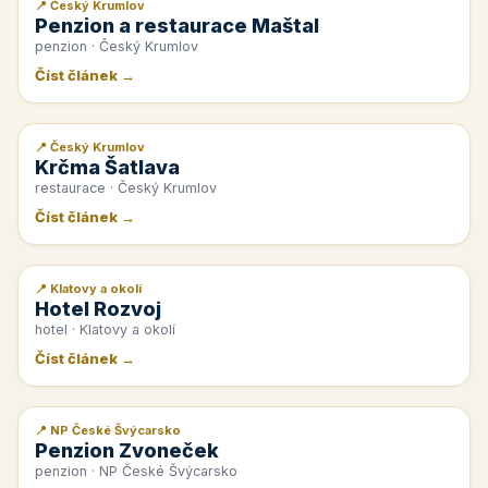
📍 Český Krumlov
📰 PR článek
Penzion a restaurace Maštal
penzion · Český Krumlov
Číst článek →
📍 Český Krumlov
📰 PR článek
Krčma Šatlava
restaurace · Český Krumlov
Číst článek →
📍 Klatovy a okolí
📰 PR článek
Hotel Rozvoj
hotel · Klatovy a okolí
Číst článek →
📍 NP České Švýcarsko
📰 PR článek
Penzion Zvoneček
penzion · NP České Švýcarsko