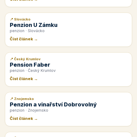
📍 Slovácko
📰 PR článek
Penzion U Zámku
penzion · Slovácko
Číst článek →
📍 Český Krumlov
📰 PR článek
Pension Faber
penzion · Český Krumlov
Číst článek →
📍 Znojemsko
📰 PR článek
Penzion a vinařství Dobrovolný
penzion · Znojemsko
Číst článek →