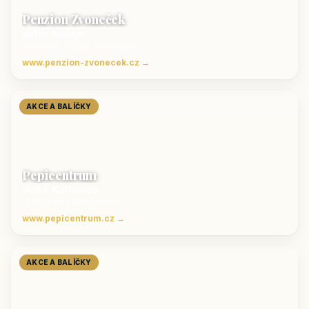
Penzion Zvoneček
Jetřichovice
ubytování České Švýcarsko
www.penzion-zvonecek.cz →
AKCE A BALÍČKY
Pepicentrum
Velké Karlovice
Ubytování v Beskydech
www.pepicentrum.cz →
AKCE A BALÍČKY