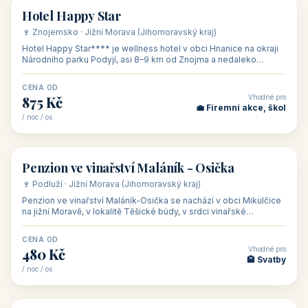
asi 8 km od dáln
CENA OD
Vhodné pro
600 Kč
🏨 Vinné sklepy
/ noc / os.
👥 54
🏨 hotel
Hotel Happy Star
🍷 Znojemsko · Jižní Morava (Jihomoravský kraj)
Hotel Happy Star**** je wellness hotel v obci Hnanice na okraji
Národního parku Podyjí, asi 8–9 km od Znojma a nedaleko
rakouských hranic, v
CENA OD
Vhodné pro
875 Kč
💼 Firemní akce, škol
/ noc / os.
👥 15
🏡 penzion
Penzion ve vinařství Maláník - Osička
🍷 Podluží · Jižní Morava (Jihomoravský kraj)
Penzion ve vinařství Maláník-Osička se nachází v obci Mikulčice
na jižní Moravě, v lokalitě Těšické búdy, v srdci vinařské
podoblasti Slovác