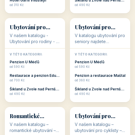
objekty, které s aktivní
objekty, které nabízí
V TÉTO KATEGORII:
V TÉTO KATEGORII:
dovolenou přímo
cenově dostupné
Restaurace a penzion Eduard
Penzion U Méďů
souvisejí. Aktivní
ubytování v ČR. Budete
od 700 Kč
od 590 Kč
dovolená nebo aktivní
překvapeni, že i v nižší
Penzion Pepicentrum
Hotel a restaurace Koníček
odpočinek jso...
c...
od 250 Kč
od 1 170 Kč
Hotel Garni Vildštejn
Šikland u Zvole nad Pernštejnem
👨‍👩‍👧‍👦
🧓
od 310 Kč
od 490 Kč
👨‍👩‍👧‍👦
🧓
34 objektů
33 objektů
Ubytování pro
Ubytování pro
rodiny
seniory
V našem katalogu -
V katalogu ubytování pro
Ubytování pro rodiny -
seniory najdete
jsou pro Vás připraveny
penziony a hotely, které
objekty, které svojí
jsou přizpůsobeny pro
V TÉTO KATEGORII:
V TÉTO KATEGORII:
polohou či vybaveností,
ubytování klientů vyššího
Penzion U Méďů
Penzion U Méďů
nabízí klidné ubytování
věku. Některé z nich
od 590 Kč
od 590 Kč
pro rodiny. Penziony,...
nabízí speciální balíč...
Restaurace a penzion Eduard
Penzion a restaurace Maštal
od 700 Kč
od 360 Kč
Šikland u Zvole nad Pernštejnem
Šikland u Zvole nad Pernštejnem
💕
🚴
od 490 Kč
od 490 Kč