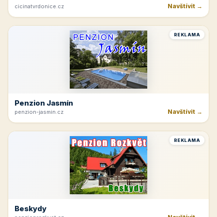
Navštívit →
cicinatvrdonice.cz
REKLAMA
Penzion Jasmín
Navštívit →
penzion-jasmin.cz
REKLAMA
Beskydy