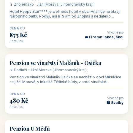
Naše tipy
⭐ VYBRANÉ UBYTOVÁNÍ
👥 17
🏡 penzion
Ubytování Na Kovárně
🍷 Lednicko-valtický areál · Jižní Morava (Jihomoravský kraj)
Ubytování Na Kovárně se nachází v obci Tvrdonice na jižní
Moravě, na adrese Slovácká 8, klidně na kraji obce mezi vinicemi,
asi 8 km od dáln
CENA OD
Vhodné pro
600 Kč
🏨 Vinné sklepy
/ noc / os.
👥 54
🏨 hotel
Hotel Happy Star
🍷 Znojemsko · Jižní Morava (Jihomoravský kraj)