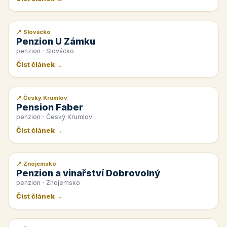
📍 Slovácko
📰 PR článek
Penzion U Zámku
penzion · Slovácko
Číst článek →
📍 Český Krumlov
📰 PR článek
Pension Faber
penzion · Český Krumlov
Číst článek →
📍 Znojemsko
📰 PR článek
Penzion a vinařství Dobrovolný
penzion · Znojemsko
Číst článek →