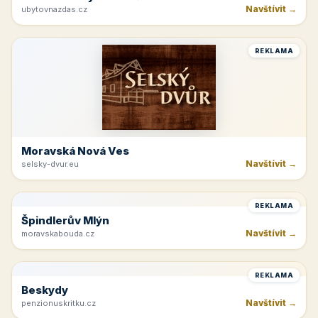
Krkonoše
Navštívit →
kinchata.eu
REKLAMA
Hotelová Ubytovna Žďas
Navštívit →
ubytovnazdas.cz
REKLAMA
Moravská Nová Ves
Navštívit →
selsky-dvur.eu
REKLAMA
Špindlerův Mlýn