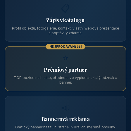
Vrhaveč, v okrese Klatovy v Plzeňském kraji, v podhůří Šumavy
— do města Klat
CENA OD
Vhodné pro
590 Kč
🏨 Levné ubytování
/ noc / os.
PRO PROVOZOVATELE
Zviditelněte svůj objekt na ABC
Web s tradicí od roku 2004 a tisíci návštěvníky měsíčně.
Vyberte si formát inzerce — od zápisu v katalogu po
prémiovou pozici na titulní straně s vlastní webovou
prezentací.