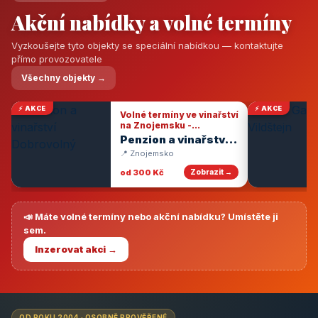
Akční nabídky a volné termíny
Vyzkoušejte tyto objekty se speciální nabídkou — kontaktujte
přímo provozovatele
Všechny objekty →
⚡ AKCE
⚡ AKCE
Volné termíny ve vinařství
na Znojemsku -
degustace vín
Penzion a vinařství
Dobrovolný
📍 Znojemsko
od 300 Kč
Zobrazit →
📣 Máte volné termíny nebo akční nabídku? Umístěte ji
sem.
Inzerovat akci →
OD ROKU 2004 · OSOBNĚ PROVĚŘENÉ