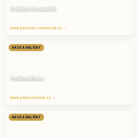
Penzion Zvoneček
Jetřichovice
ubytování České Švýcarsko
www.penzion-zvonecek.cz →
AKCE A BALÍČKY
Pepicentrum
Velké Karlovice
Ubytování v Beskydech
www.pepicentrum.cz →
AKCE A BALÍČKY