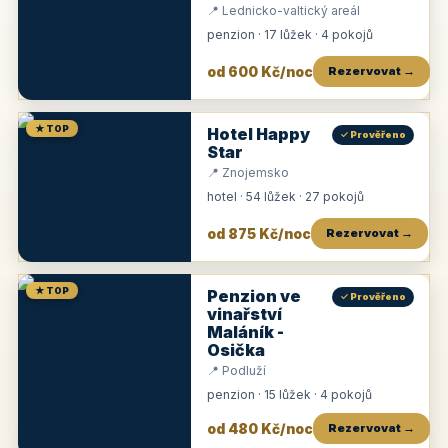
📍 Lednicko-valtický areál
penzion · 17 lůžek · 4 pokojů
od 600 Kč/noc
Rezervovat →
★ TOP
Hotel Happy
✓ Prověřeno
Star
📍 Znojemsko
hotel · 54 lůžek · 27 pokojů
od 875 Kč/noc
Rezervovat →
★ TOP
Penzion ve
✓ Prověřeno
vinařství
Maláník -
Osička
📍 Podluží
penzion · 15 lůžek · 4 pokojů
od 480 Kč/noc
Rezervovat →