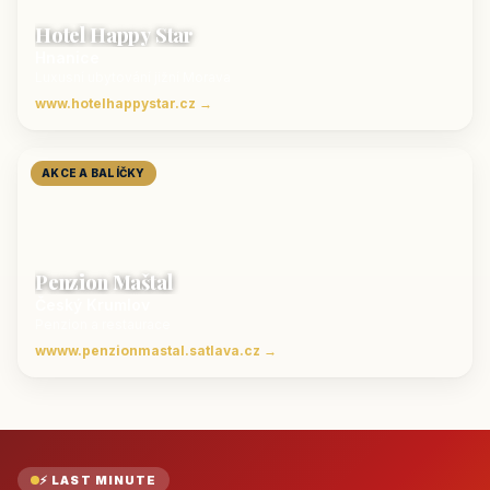
Hotel Happy Star
Hnanice
Luxusní ubytování jižní Morava
www.hotelhappystar.cz →
AKCE A BALÍČKY
Penzion Maštal
Český Krumlov
Penzion a restaurace
wwww.penzionmastal.satlava.cz →
⚡ LAST MINUTE