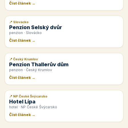
Číst článek →
📍 Slovácko
📰 PR článek
Penzion Selský dvůr
penzion · Slovácko
Číst článek →
📍 Český Krumlov
📰 PR článek
Penzion Thallerův dům
penzion · Český Krumlov
Číst článek →
📍 NP České Švýcarsko
📰 PR článek
Hotel Lípa
hotel · NP České Švýcarsko
Číst článek →