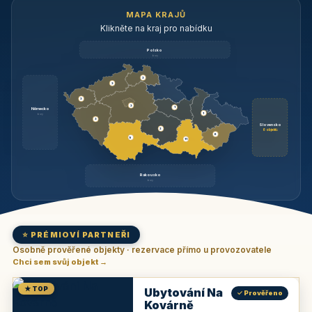
MAPA KRAJŮ
Klikněte na kraj pro nabídku
Polsko
brzy
3
3
3
3
1
Německo
1
brzy
3
Slovensko
2
6 objektů
6
9
11
Rakousko
brzy
⭐ PRÉMIOVÍ PARTNEŘI
Osobně prověřené objekty · rezervace přímo u provozovatele
Chci sem svůj objekt →
★ TOP
Ubytování Na
✓ Prověřeno
Kovárně