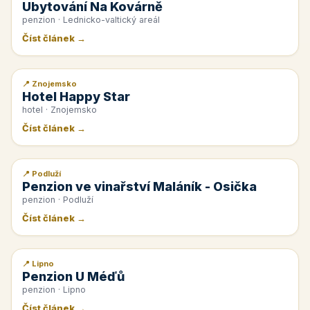
Ubytování Na Kovárně
penzion · Lednicko-valtický areál
Číst článek →
📍 Znojemsko
📰 PR článek
Hotel Happy Star
hotel · Znojemsko
Číst článek →
📍 Podluží
📰 PR článek
Penzion ve vinařství Maláník - Osička
penzion · Podluží
Číst článek →
📍 Lipno
📰 PR článek
Penzion U Méďů
penzion · Lipno
Číst článek →