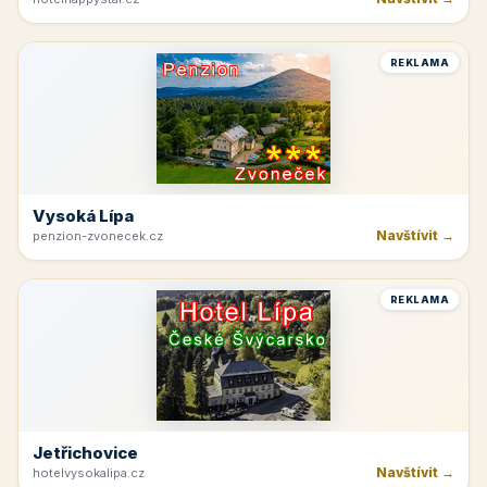
Hnanice
Navštívit →
hotelhappystar.cz
REKLAMA
Vysoká Lípa
Navštívit →
penzion-zvonecek.cz
REKLAMA