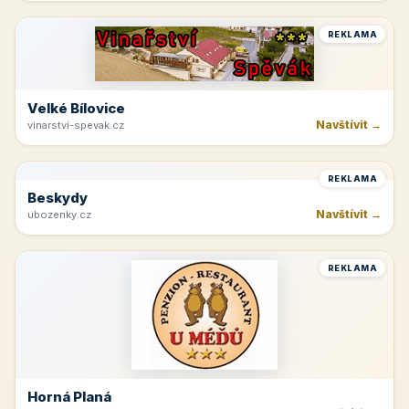
Navštívit →
moravskabouda.cz
REKLAMA
Beskydy
Navštívit →
penzionuskritku.cz
REKLAMA
Velké Bílovice
Navštívit →
vinarstvi-spevak.cz
REKLAMA