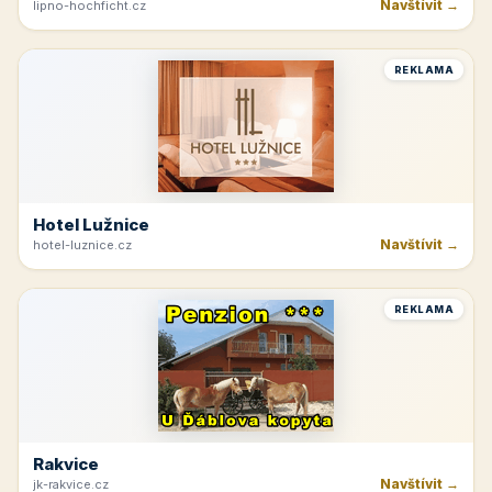
Beskydy
Navštívit →
ubozenky.cz
REKLAMA
Horná Planá
Navštívit →
lipno-hochficht.cz
REKLAMA