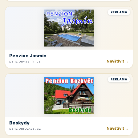
Hřeben Krkonoš
Navštívit →
dvoracky.cz
REKLAMA
Tvrdonice
Navštívit →
cicinatvrdonice.cz
REKLAMA