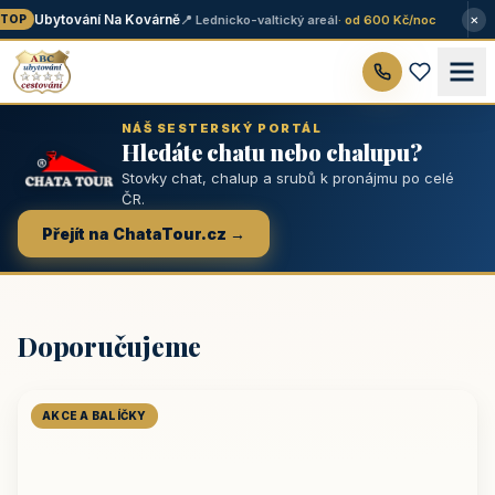
×
Ubytování Na Kovárně
📍 Lednicko-valtický areál
· od 600 Kč/noc
OP
NÁŠ SESTERSKÝ PORTÁL
Hledáte chatu nebo chalupu?
Stovky chat, chalup a srubů k pronájmu po celé
ČR.
Přejít na ChataTour.cz →
Doporučujeme
AKCE A BALÍČKY