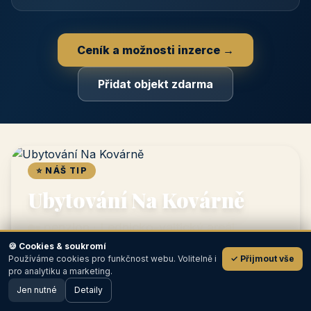
📋
Zápis v katalogu
Profil objektu, fotogalerie, kontakt, vlastní webová prezentace
a poptávky zdarma.
NEJPRODÁVANĚJŠÍ
⭐
Prémiový partner
TOP pozice na titulce, přednost ve výpisech, zlatý odznak a
banner.
📣
🍪 Cookies & soukromí
Používáme cookies pro funkčnost webu. Volitelně i
✓ Přijmout vše
💬
Bannerová reklama
pro analytiku a marketing.
Grafický banner na titulní straně i v krajích, měřené prokliky.
Jen nutné
Detaily
🖥️ Desktop verze
Design