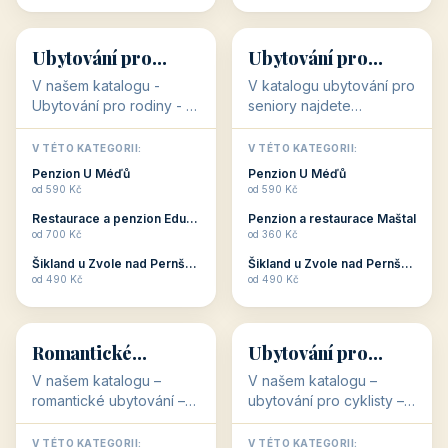
Oblíbené kategorie
CO HLEDÁTE?
🥾
💰
🥾
💰
36 objektů
34 objektů
Aktivní dovolená
Kvalitní levné
ubytování
V našem katalogu –
V našem katalogu –
aktivní dovolená – jsou
kvalitní levné ubytování –
pro Vás připraveny
jsou pro Vás připraveny
objekty, které s aktivní
objekty, které nabízí
V TÉTO KATEGORII:
V TÉTO KATEGORII:
dovolenou přímo
cenově dostupné
Restaurace a penzion Eduard
Penzion U Méďů
souvisejí. Aktivní
ubytování v ČR. Budete
od 700 Kč
od 590 Kč
dovolená nebo aktivní
překvapeni, že i v nižší
Penzion Pepicentrum
Hotel a restaurace Koníček
odpočinek jso...
c...
od 250 Kč
od 1 170 Kč
Hotel Garni Vildštejn
Šikland u Zvole nad Pernštejnem
👨‍👩‍👧‍👦
🧓
od 310 Kč
od 490 Kč