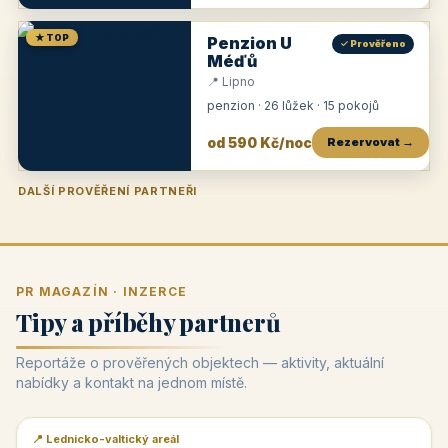
★ TOP
Penzion U
✓ Prověřeno
Méďů
📍 Lipno
penzion · 26 lůžek · 15 pokojů
od 590 Kč/noc
Rezervovat →
DALŠÍ PROVĚŘENÍ PARTNEŘI
Penzion U Zámku
Pension Faber
Penzion a vinařství Dobrovolný
Penzion a restaurace Maštal
Krčma Šatlava
Hotel Rozvoj
Penzion Zvoneček
Penzion Selský dvůr
Penzion Thallerův dům
Hotel Lípa
★
od 500 Kč
★
od 845 Kč
★
od 300 Kč
★
od 360 Kč
★
🍽️
★
od 400 Kč
★
od 550 Kč
★
od 530 Kč
★
od 1 190 Kč
★
od 450 Kč
PR MAGAZÍN · INZERCE
Tipy a příběhy partnerů
Reportáže o prověřených objektech — aktivity, aktuální
nabídky a kontakt na jednom místě.
📍 Lednicko-valtický areál
📰 PR článek