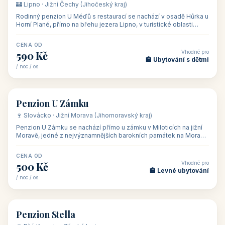
Hotel Happy Star**** je wellness hotel v obci Hnanice na okraji
Národního parku Podyjí, asi 8–9 km od Znojma a nedaleko
rakouských hranic, v
CENA OD
Vhodné pro
875 Kč
💼 Firemní akce, škol
/ noc / os.
👥 15
🏡 penzion
Penzion ve vinařství Maláník - Osička
🍷 Podluží · Jižní Morava (Jihomoravský kraj)
Penzion ve vinařství Maláník-Osička se nachází v obci Mikulčice
na jižní Moravě, v lokalitě Těšické búdy, v srdci vinařské
podoblasti Slovác
CENA OD
Vhodné pro
480 Kč
🏨 Svatby
/ noc / os.
👥 26
🏡 penzion
Penzion U Méďů
🏰 Lipno · Jižní Čechy (Jihočeský kraj)