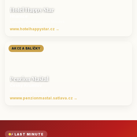
Hotel Happy Star
Hnanice
Luxusní ubytování jižní Morava
www.hotelhappystar.cz →
AKCE A BALÍČKY
Penzion Maštal
Český Krumlov
Penzion a restaurace
wwww.penzionmastal.satlava.cz →
⚡ LAST MINUTE