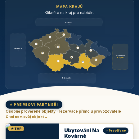
MAPA KRAJŮ
Klikněte na kraj pro nabídku
Polsko
brzy
3
3
3
3
1
Německo
1
brzy
3
Slovensko
2
6 objektů
6
9
11
Rakousko
brzy
⭐ PRÉMIOVÍ PARTNEŘI
Osobně prověřené objekty · rezervace přímo u provozovatele
Chci sem svůj objekt →
★ TOP
Ubytování Na
✓ Prověřeno
Kovárně