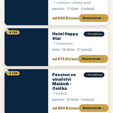
📍 Lednicko-valtický areál
penzion · 17 lůžek · 4 pokojů
od 600 Kč/noc
Rezervovat →
★ TOP
Hotel Happy
✓ Prověřeno
Star
📍 Znojemsko
hotel · 54 lůžek · 27 pokojů
od 875 Kč/noc
Rezervovat →
★ TOP
Penzion ve
✓ Prověřeno
vinařství
Maláník -
Osička
📍 Podluží
penzion · 15 lůžek · 4 pokojů
od 480 Kč/noc
Rezervovat →