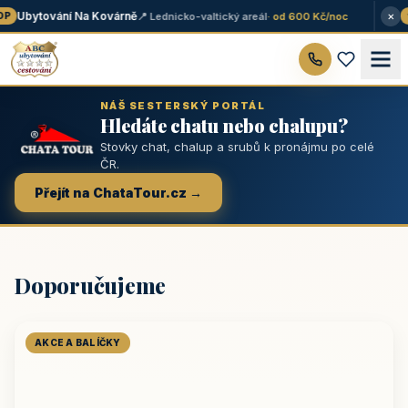
×
Ubytování Na Kovárně
📍 Lednicko-valtický areál
· od 600 Kč/noc
P
★
NÁŠ SESTERSKÝ PORTÁL
Hledáte chatu nebo chalupu?
Stovky chat, chalup a srubů k pronájmu po celé
ČR.
Přejít na ChataTour.cz →
Doporučujeme
AKCE A BALÍČKY