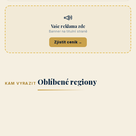
Navštívit →
penzionrozkvet.cz
REKLAMA
Hotel U Hada
Navštívit →
zatec-hotel.cz
📣
Vaše reklama zde
Banner na titulní straně
Zjistit ceník →