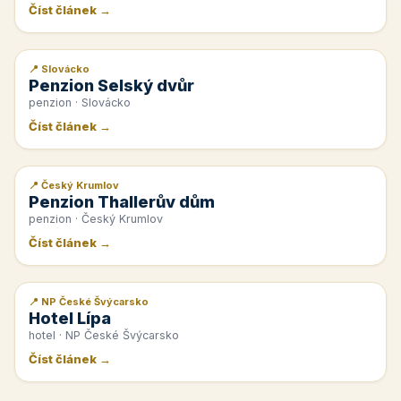
Číst článek →
📍 Slovácko
📰 PR článek
Penzion Selský dvůr
penzion · Slovácko
Číst článek →
📍 Český Krumlov
📰 PR článek
Penzion Thallerův dům
penzion · Český Krumlov
Číst článek →
📍 NP České Švýcarsko
📰 PR článek
Hotel Lípa
hotel · NP České Švýcarsko
Číst článek →