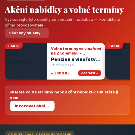
Akční nabídky a volné termíny
Vyzkoušejte tyto objekty se speciální nabídkou — kontaktujte
přímo provozovatele
Všechny objekty →
⚡ AKCE
⚡ AKCE
Volné termíny ve vinařství
na Znojemsku -
degustace vín
Penzion a vinařství
Dobrovolný
📍 Znojemsko
od 300 Kč
Zobrazit →
📣 Máte volné termíny nebo akční nabídku? Umístěte ji
sem.
Inzerovat akci →
OD ROKU 2004 · OSOBNĚ PROVĚŘENÉ