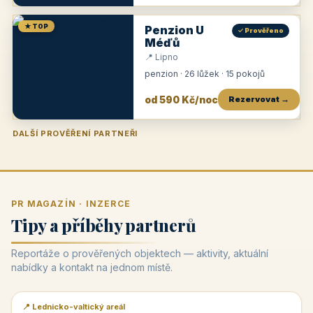
★ TOP
Penzion U
✓ Prověřeno
Méďů
📍 Lipno
penzion · 26 lůžek · 15 pokojů
od 590 Kč/noc
Rezervovat →
DALŠÍ PROVĚŘENÍ PARTNEŘI
Penzion U Zámku
Pension Faber
Penzion a vinařství Dobrovolný
Penzion a restaurace Maštal
Krčma Šatlava
Hotel Rozvoj
Penzion Zvoneček
Penzion Selský dvůr
Penzion Thallerův dům
Hotel Lípa
★
od 500 Kč
★
od 845 Kč
★
od 300 Kč
★
od 360 Kč
★
🍽️
★
od 400 Kč
★
od 550 Kč
★
od 530 Kč
★
od 1 190 Kč
★
od 450 Kč
PR MAGAZÍN · INZERCE
Tipy a příběhy partnerů
Reportáže o prověřených objektech — aktivity, aktuální
nabídky a kontakt na jednom místě.
📍 Lednicko-valtický areál
📰 PR článek