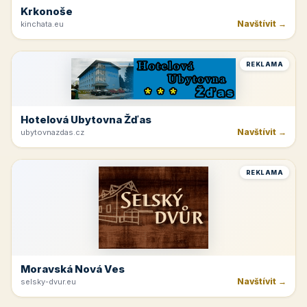
Krkonoše
Navštívit →
kinchata.eu
REKLAMA
Hotelová Ubytovna Žďas
Navštívit →
ubytovnazdas.cz
REKLAMA
Moravská Nová Ves
Navštívit →
selsky-dvur.eu