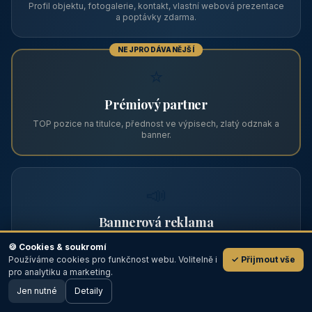
Zviditelněte svůj objekt na ABC
Web s tradicí od roku 2004 a tisíci návštěvníky měsíčně.
Vyberte si formát inzerce — od zápisu v katalogu po
prémiovou pozici na titulní straně s vlastní webovou
prezentací.
📋
Zápis v katalogu
Profil objektu, fotogalerie, kontakt, vlastní webová prezentace
a poptávky zdarma.
NEJPRODÁVANĚJŠÍ
⭐
🍪 Cookies & soukromí
Používáme cookies pro funkčnost webu. Volitelně i
✓ Přijmout vše
💬
Prémiový partner
pro analytiku a marketing.
Jen nutné
TOP pozice na titulce, přednost ve výpisech, zlatý odznak a
Detaily
🖥️ Desktop verze
Design
banner.