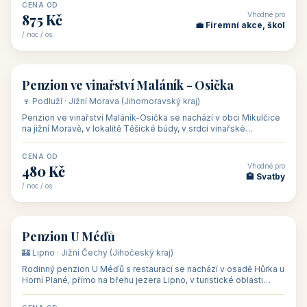
asi 8 km od dáln
CENA OD
Vhodné pro
600 Kč
🏨 Vinné sklepy
/ noc / os.
👥 54
🏨 hotel
Hotel Happy Star
🍷 Znojemsko · Jižní Morava (Jihomoravský kraj)
Hotel Happy Star**** je wellness hotel v obci Hnanice na okraji
Národního parku Podyjí, asi 8–9 km od Znojma a nedaleko
rakouských hranic, v
CENA OD
Vhodné pro
875 Kč
💼 Firemní akce, škol
/ noc / os.
👥 15
🏡 penzion
Penzion ve vinařství Maláník - Osička
🍷 Podluží · Jižní Morava (Jihomoravský kraj)
Penzion ve vinařství Maláník-Osička se nachází v obci Mikulčice
na jižní Moravě, v lokalitě Těšické búdy, v srdci vinařské
podoblasti Slovác