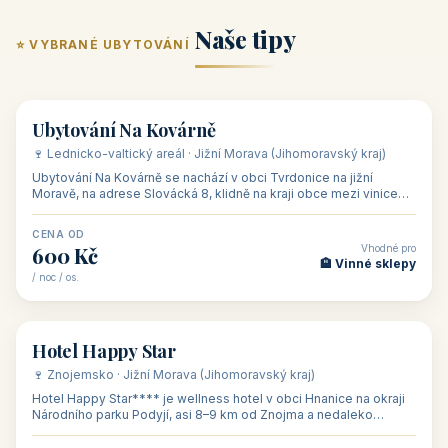
ubytování skupin v
zkušenosti pořádat i
Penzion U Méďů
Hotel a restaurace Koníček
penzionech, hotelích a
menší firemní akce a
od 590 Kč
od 1 170 Kč
apartmánech v ČR.
firemní školení, ale také
Šikland u Zvole nad Pernštejnem
Restaurace a penzion Eduard
Budete překva...
ob...
od 490 Kč
od 700 Kč
Restaurant - pension Rubín
Hotel Lípa
od 500 Kč
od 450 Kč
Naše tipy
⭐ VYBRANÉ UBYTOVÁNÍ
👥 17
🏡 penzion
Ubytování Na Kovárně
🍷 Lednicko-valtický areál · Jižní Morava (Jihomoravský kraj)
Ubytování Na Kovárně se nachází v obci Tvrdonice na jižní
Moravě, na adrese Slovácká 8, klidně na kraji obce mezi vinicemi,