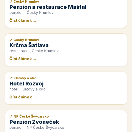
📍 Český Krumlov
📰 PR článek
Penzion a restaurace Maštal
penzion · Český Krumlov
Číst článek →
📍 Český Krumlov
📰 PR článek
Krčma Šatlava
restaurace · Český Krumlov
Číst článek →
📍 Klatovy a okolí
📰 PR článek
Hotel Rozvoj
hotel · Klatovy a okolí
Číst článek →
📍 NP České Švýcarsko
📰 PR článek
Penzion Zvoneček
penzion · NP České Švýcarsko