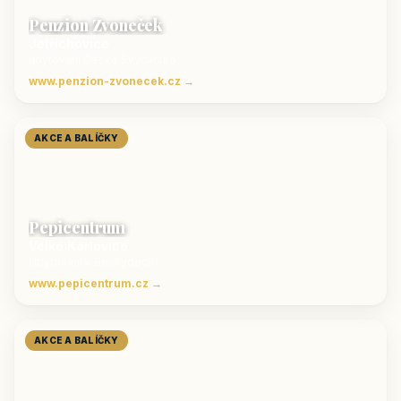
Penzion Zvoneček
Jetřichovice
ubytování České Švýcarsko
www.penzion-zvonecek.cz →
AKCE A BALÍČKY
Pepicentrum
Velké Karlovice
Ubytování v Beskydech
www.pepicentrum.cz →
AKCE A BALÍČKY