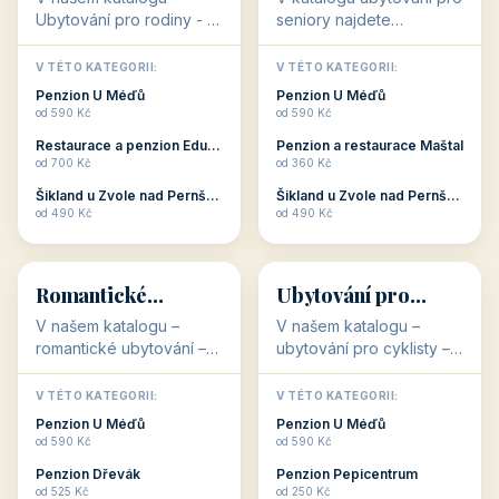
objekty, které s aktivní
objekty, které nabízí
V TÉTO KATEGORII:
V TÉTO KATEGORII:
dovolenou přímo
cenově dostupné
Restaurace a penzion Eduard
Penzion U Méďů
souvisejí. Aktivní
ubytování v ČR. Budete
od 700 Kč
od 590 Kč
dovolená nebo aktivní
překvapeni, že i v nižší
Penzion Pepicentrum
Hotel a restaurace Koníček
odpočinek jso...
c...
od 250 Kč
od 1 170 Kč
Hotel Garni Vildštejn
Šikland u Zvole nad Pernštejnem
👨‍👩‍👧‍👦
🧓
od 310 Kč
od 490 Kč
👨‍👩‍👧‍👦
🧓
34 objektů
33 objektů
Ubytování pro
Ubytování pro
rodiny
seniory
V našem katalogu -
V katalogu ubytování pro
Ubytování pro rodiny -
seniory najdete
jsou pro Vás připraveny
penziony a hotely, které
objekty, které svojí
jsou přizpůsobeny pro
V TÉTO KATEGORII:
V TÉTO KATEGORII:
polohou či vybaveností,
ubytování klientů vyššího
Penzion U Méďů
Penzion U Méďů
nabízí klidné ubytování
věku. Některé z nich
od 590 Kč
od 590 Kč
pro rodiny. Penziony,...
nabízí speciální balíč...
Restaurace a penzion Eduard
Penzion a restaurace Maštal
od 700 Kč
od 360 Kč
Šikland u Zvole nad Pernštejnem
Šikland u Zvole nad Pernštejnem
💕
🚴
od 490 Kč
od 490 Kč