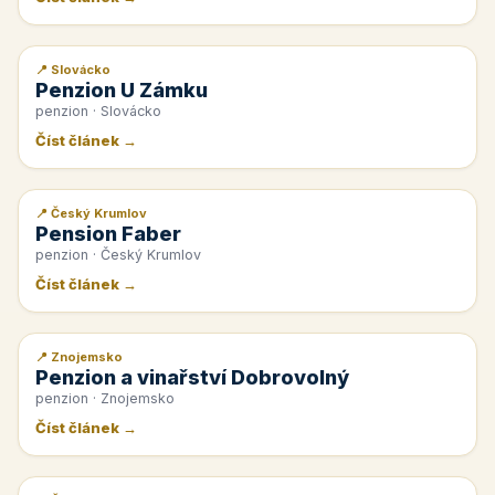
📍 Slovácko
📰 PR článek
Penzion U Zámku
penzion · Slovácko
Číst článek →
📍 Český Krumlov
📰 PR článek
Pension Faber
penzion · Český Krumlov
Číst článek →
📍 Znojemsko
📰 PR článek
Penzion a vinařství Dobrovolný
penzion · Znojemsko
Číst článek →