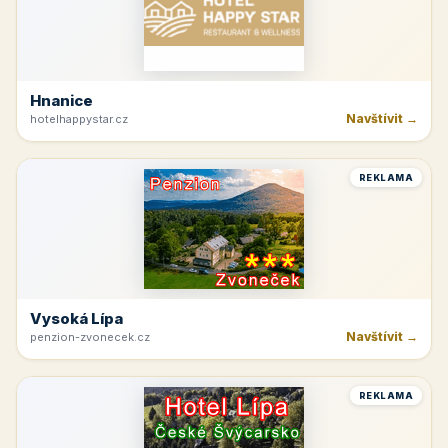
Hnanice
Navštívit →
hotelhappystar.cz
REKLAMA
Vysoká Lípa
Navštívit →
penzion-zvonecek.cz
REKLAMA