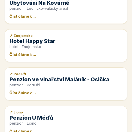
Ubytování Na Kovárně
penzion · Lednicko-valtický areál
Číst článek →
📍 Znojemsko
📰 PR článek
Hotel Happy Star
hotel · Znojemsko
Číst článek →
📍 Podluží
📰 PR článek
Penzion ve vinařství Maláník - Osička
penzion · Podluží
Číst článek →
📍 Lipno
📰 PR článek
Penzion U Méďů
penzion · Lipno
Číst článek →