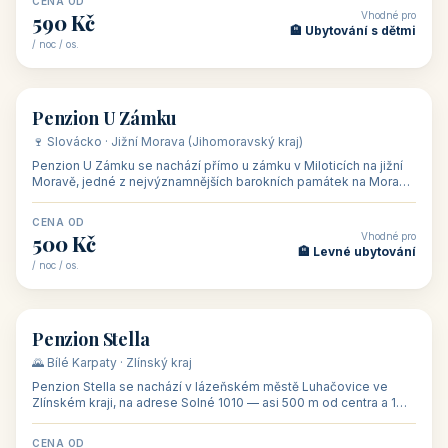
CENA OD
Vhodné pro
480 Kč
🏨 Svatby
/ noc / os.
👥 26
🏡 penzion
Penzion U Méďů
🏰 Lipno · Jižní Čechy (Jihočeský kraj)
Rodinný penzion U Méďů s restaurací se nachází v osadě Hůrka u
Horní Plané, přímo na břehu jezera Lipno, v turistické oblasti
Šumava. Pokoje
CENA OD
Vhodné pro
590 Kč
🏨 Ubytování s dětmi
/ noc / os.
👥 28
🏡 penzion
Penzion U Zámku
🍷 Slovácko · Jižní Morava (Jihomoravský kraj)
Penzion U Zámku se nachází přímo u zámku v Miloticích na jižní
Moravě, jedné z nejvýznamnějších barokních památek na Moravě,
v budově bývalé