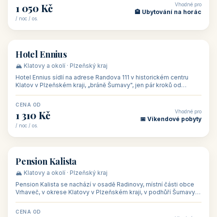
CENA OD
Vhodné pro
500 Kč
🏨 Levné ubytování
/ noc / os.
👥 44
🏡 penzion
Penzion Stella
🌄 Bílé Karpaty · Zlínský kraj
Penzion Stella se nachází v lázeňském městě Luhačovice ve
Zlínském kraji, na adrese Solné 1010 — asi 500 m od centra a 1
km od lázeňské kolo
CENA OD
Vhodné pro
1 050 Kč
🏨 Ubytování na horác
/ noc / os.
👥 50
🏨 hotel
Hotel Ennius
🏔️ Klatovy a okolí · Plzeňský kraj
Hotel Ennius sídlí na adrese Randova 111 v historickém centru
Klatov v Plzeňském kraji, „bráně Šumavy", jen pár kroků od
hlavního náměs